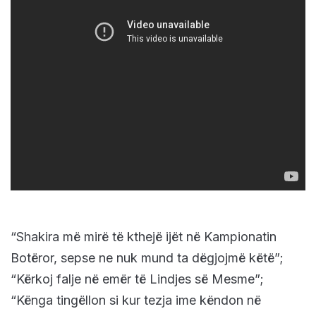
“Shakira më mirë të kthejë ijët në Kampionatin
Botëror, sepse ne nuk mund ta dëgjojmë këtë”;
“Kërkoj falje në emër të Lindjes së Mesme”;
“Kënga tingëllon si kur tezja ime këndon në