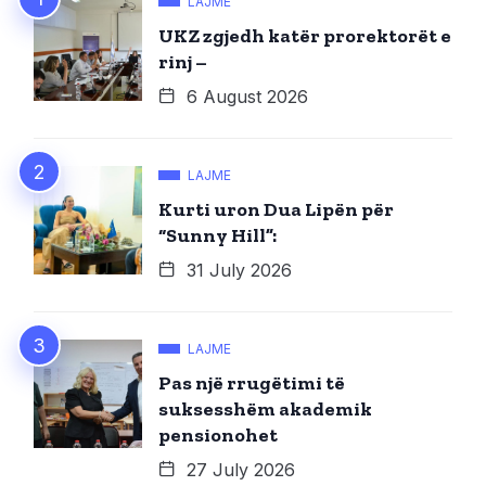
LAJME
UKZ zgjedh katër prorektorët e
rinj –
6 August 2026
LAJME
Kurti uron Dua Lipën për
“Sunny Hill”:
31 July 2026
LAJME
Pas një rrugëtimi të
suksesshëm akademik
pensionohet
27 July 2026