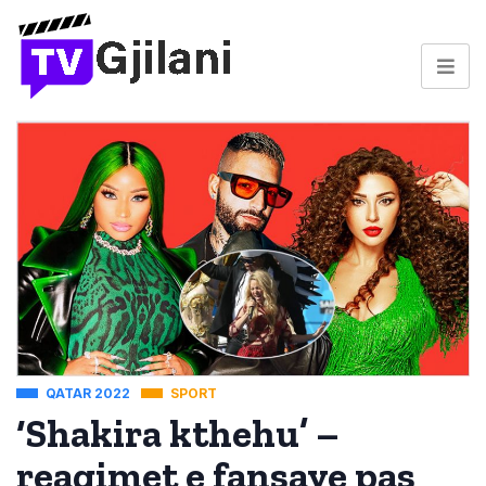
QATAR 2022
SPORT
‘Shakira kthehu’ –
reagimet e fansave pas