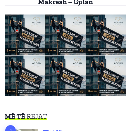
Makresh – Gjilan
MË TË
REJAT