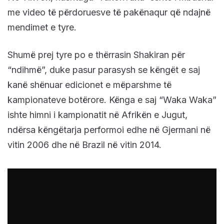
me video të përdoruesve të pakënaqur që ndajnë
mendimet e tyre.
Shumë prej tyre po e thërrasin Shakiran për
“ndihmë”, duke pasur parasysh se këngët e saj
kanë shënuar edicionet e mëparshme të
kampionateve botërore. Kënga e saj “Waka Waka”
ishte himni i kampionatit në Afrikën e Jugut,
ndërsa këngëtarja performoi edhe në Gjermani në
vitin 2006 dhe në Brazil në vitin 2014.