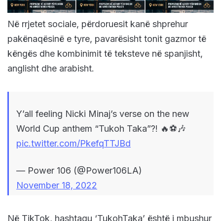
Në rrjetet sociale, përdoruesit kanë shprehur
pakënaqësinë e tyre, pavarësisht tonit gazmor të
këngës dhe kombinimit të teksteve në spanjisht,
anglisht dhe arabisht.
Y’all feeling Nicki Minaj’s verse on the new
World Cup anthem “Tukoh Taka”?! 🔥⚽️🎶
pic.twitter.com/PkefqTTJBd
— Power 106 (@Power106LA)
November 18, 2022
Në TikTok, hashtagu ‘TukohTaka’ është i mbushur