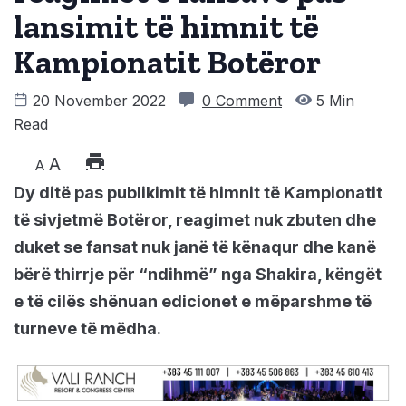
lansimit të himnit të
Kampionatit Botëror
20 November 2022
0 Comment
5 Min
Read
A
A
Dy ditë pas publikimit të himnit të Kampionatit
të sivjetmë Botëror, reagimet nuk zbuten dhe
duket se fansat nuk janë të kënaqur dhe kanë
bërë thirrje për “ndihmë” nga Shakira, këngët
e të cilës shënuan edicionet e mëparshme të
turneve të mëdha.