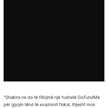
“Shakira ne do të fillojmë një fushatë GoFundMe
për gjyqin tënd të evazionit fiskal, thjesht mos