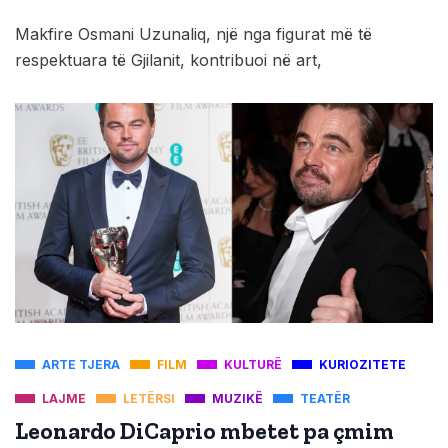
Makfire Osmani Uzunaliq, një nga figurat më të
respektuara të Gjilanit, kontribuoi në art,
ARTE TJERA
FILM
KULTURË
KURIOZITETE
LAJME
LETËRSI
MUZIKË
TEATËR
Leonardo DiCaprio mbetet pa çmim