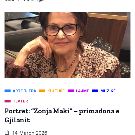
ARTE TJERA
KULTURË
LAJME
MUZIKË
TEATËR
Portret: “Zonja Maki” – primadona e
Gjilanit
14 March 2026