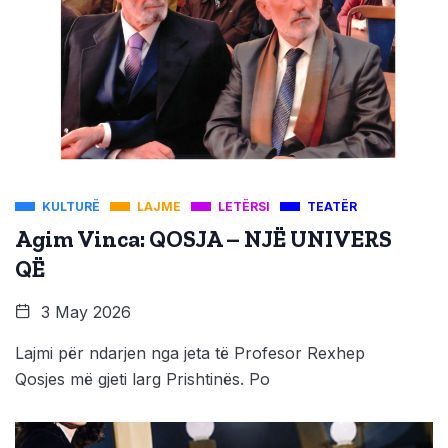
KULTURË
LAJME
LETËRSI
TEATËR
Agim Vinca: QOSJA – NJË UNIVERS
QË
3 May 2026
Lajmi për ndarjen nga jeta të Profesor Rexhep
Qosjes më gjeti larg Prishtinës. Po