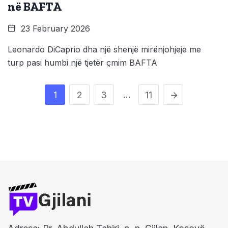
në BAFTA
23 February 2026
Leonardo DiCaprio dha një shenjë mirënjohjeje me
turp pasi humbi një tjetër çmim BAFTA
…
1
2
3
11