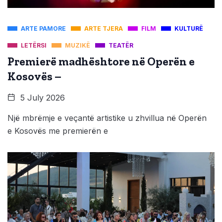
ARTE PAMORE
ARTE TJERA
FILM
KULTURË
LETËRSI
MUZIKË
TEATËR
Premierë madhështore në Operën e
Kosovës –
5 July 2026
Një mbrëmje e veçantë artistike u zhvillua në Operën
e Kosovës me premierën e