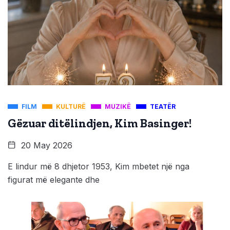
FILM
KULTURË
MUZIKË
TEATËR
Gëzuar ditëlindjen, Kim Basinger!
20 May 2026
E lindur më 8 dhjetor 1953, Kim mbetet një nga
figurat më elegante dhe