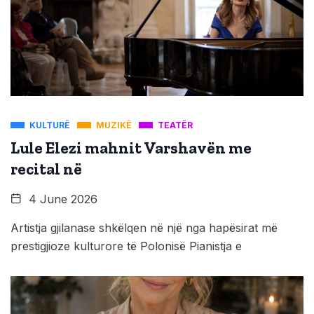
KULTURË
MUZIKË
TEATËR
Lule Elezi mahnit Varshavën me
recital në
4 June 2026
Artistja gjilanase shkëlqen në një nga hapësirat më
prestigjioze kulturore të Polonisë Pianistja e