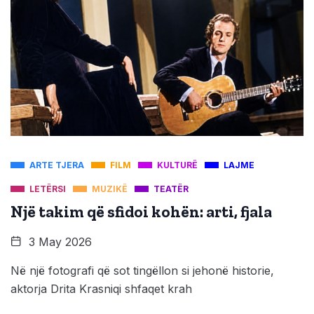
ARTE TJERA
FILM
KULTURË
LAJME
LETËRSI
MUZIKË
TEATËR
Një takim që sfidoi kohën: arti, fjala
3 May 2026
Në një fotografi që sot tingëllon si jehonë historie,
aktorja Drita Krasniqi shfaqet krah