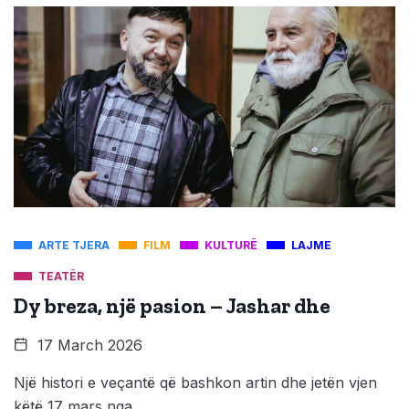
ARTE TJERA
FILM
KULTURË
LAJME
TEATËR
Dy breza, një pasion – Jashar dhe
17 March 2026
Një histori e veçantë që bashkon artin dhe jetën vjen
këtë 17 mars nga