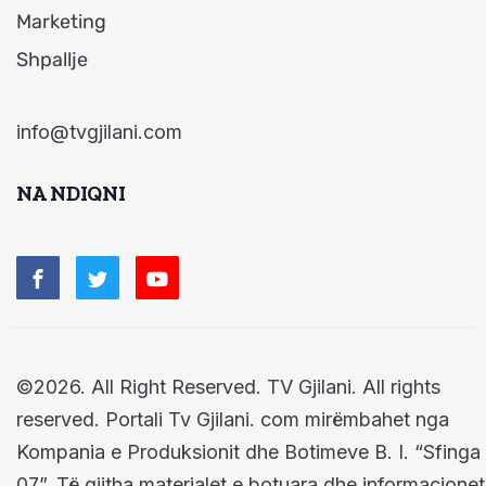
Marketing
Shpallje
info@tvgjilani.com
NA NDIQNI
©2026. All Right Reserved. TV Gjilani. All rights
reserved. Portali Tv Gjilani. com mirëmbahet nga
Kompania e Produksionit dhe Botimeve B. I. “Sfinga
07”. Të gjitha materialet e botuara dhe informacionet