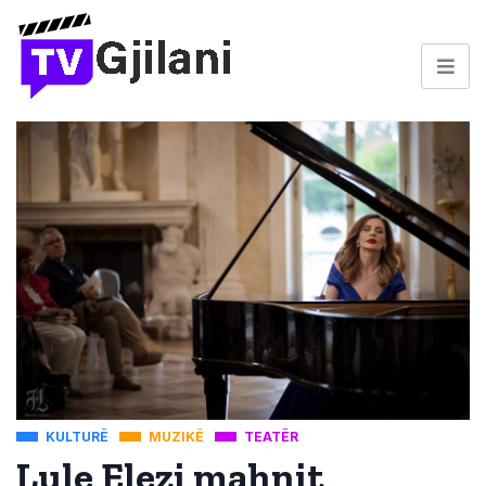
KULTURË
MUZIKË
TEATËR
Lule Elezi mahnit