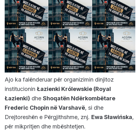
Ajo ka falënderuar për organizimin dinjitoz
institucionin
Łazienki Królewskie (Royal
Łazienki)
dhe
Shoqatën Ndërkombëtare
Frederic Chopin në Varshavë
, si dhe
Drejtoreshën e Përgjithshme, znj.
Ewa Sławińska
,
për mikpritjen dhe mbështetjen.