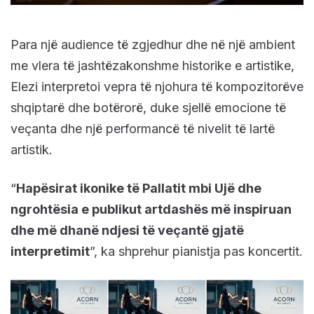
Para një audience të zgjedhur dhe në një ambient
me vlera të jashtëzakonshme historike e artistike,
Elezi interpretoi vepra të njohura të kompozitorëve
shqiptarë dhe botërorë, duke sjellë emocione të
veçanta dhe një performancë të nivelit të lartë
artistik.
“
Hapësirat ikonike të Pallatit mbi Ujë dhe
ngrohtësia e publikut artdashës më inspiruan
dhe më dhanë ndjesi të veçantë gjatë
interpretimit
”, ka shprehur pianistja pas koncertit.