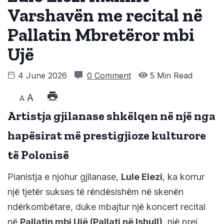
Varshavën me recital në
Pallatin Mbretëror mbi
Ujë
4 June 2026
0 Comment
5 Min Read
A
A
Artistja gjilanase shkëlqen në një nga
hapësirat më prestigjioze kulturore
të Polonisë
Pianistja e njohur gjilanase,
Lule Elezi
, ka korrur
një tjetër sukses të rëndësishëm në skenën
ndërkombëtare, duke mbajtur një koncert recital
në
Pallatin mbi Ujë (Pallati në Ishull)
, një prej