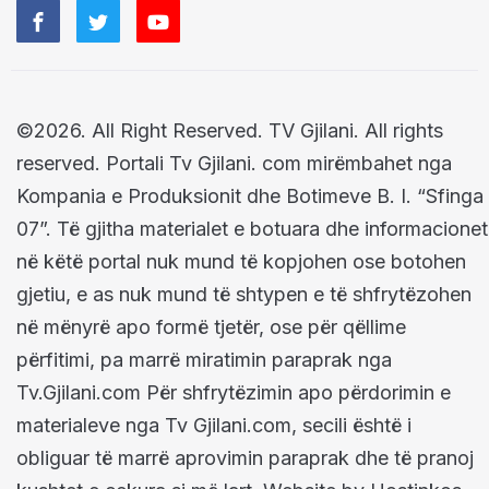
©2026. All Right Reserved. TV Gjilani. All rights
reserved. Portali Tv Gjilani. com mirëmbahet nga
Kompania e Produksionit dhe Botimeve B. I. “Sfinga
07”. Të gjitha materialet e botuara dhe informacionet
në këtë portal nuk mund të kopjohen ose botohen
gjetiu, e as nuk mund të shtypen e të shfrytëzohen
në mënyrë apo formë tjetër, ose për qëllime
përfitimi, pa marrë miratimin paraprak nga
Tv.Gjilani.com Për shfrytëzimin apo përdorimin e
materialeve nga Tv Gjilani.com, secili është i
obliguar të marrë aprovimin paraprak dhe të pranoj