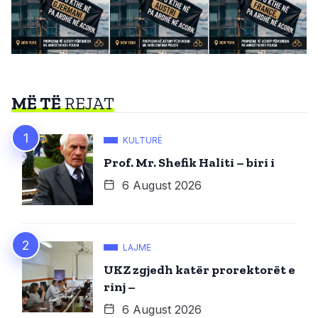
MË TË
REJAT
KULTURË
Prof. Mr. Shefik Haliti – biri i
6 August 2026
LAJME
UKZ zgjedh katër prorektorët e
rinj –
6 August 2026