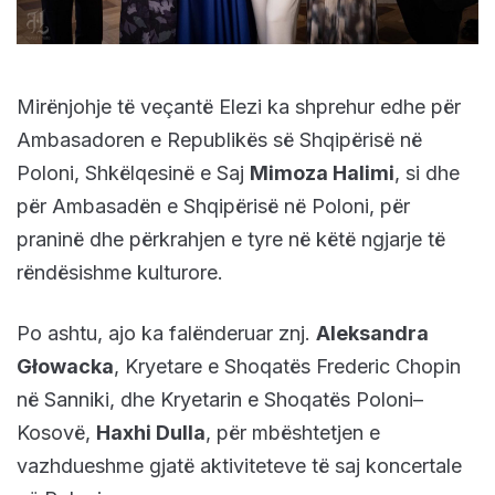
Mirënjohje të veçantë Elezi ka shprehur edhe për
Ambasadoren e Republikës së Shqipërisë në
Poloni, Shkëlqesinë e Saj
Mimoza Halimi
, si dhe
për Ambasadën e Shqipërisë në Poloni, për
praninë dhe përkrahjen e tyre në këtë ngjarje të
rëndësishme kulturore.
Po ashtu, ajo ka falënderuar znj.
Aleksandra
Głowacka
, Kryetare e Shoqatës Frederic Chopin
në Sanniki, dhe Kryetarin e Shoqatës Poloni–
Kosovë,
Haxhi Dulla
, për mbështetjen e
vazhdueshme gjatë aktiviteteve të saj koncertale