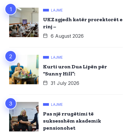
LAJME
UKZ zgjedh katër prorektorët e
rinj –
6 August 2026
LAJME
Kurti uron Dua Lipën për
“Sunny Hill”:
31 July 2026
LAJME
Pas një rrugëtimi të
suksesshëm akademik
pensionohet