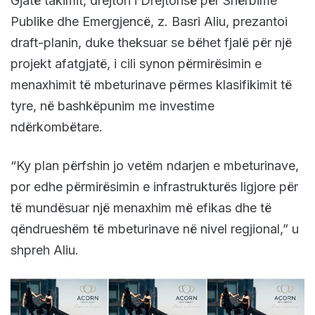
Gjatë takimit, drejtori i Drejtorisë për Shërbime
Publike dhe Emergjencë, z. Basri Aliu, prezantoi
draft-planin, duke theksuar se bëhet fjalë për një
projekt afatgjatë, i cili synon përmirësimin e
menaxhimit të mbeturinave përmes klasifikimit të
tyre, në bashkëpunim me investime
ndërkombëtare.
“Ky plan përfshin jo vetëm ndarjen e mbeturinave,
por edhe përmirësimin e infrastrukturës ligjore për
të mundësuar një menaxhim më efikas dhe të
qëndrueshëm të mbeturinave në nivel regjional,” u
shpreh Aliu.