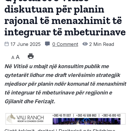
diskutuan për planin
rajonal të menaxhimit të
integruar të mbeturinave
17 June 2025
0 Comment
2 Min Read
A
A
Në Vitisë u mbajt një konsultim publik me
qytetarët lidhur me draft vlerësimin strategjik
mjedisor për planin ndër komunal të menaxhimit
të integruar të mbeturinave për regjionin e
Gjilanit dhe Ferizajt.