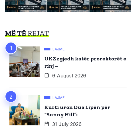
MË TË
REJAT
LAJME
UKZ zgjedh katër prorektorët e
rinj –
6 August 2026
LAJME
Kurti uron Dua Lipën për
“Sunny Hill”:
31 July 2026