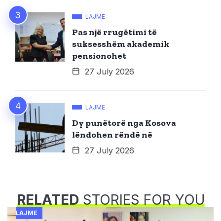
LAJME
Pas një rrugëtimi të
suksesshëm akademik
pensionohet
27 July 2026
LAJME
Dy punëtorë nga Kosova
lëndohen rëndë në
27 July 2026
RELATED
STORIES FOR YOU
LAJME