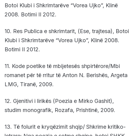
Botoi Klubi i Shkrimtarëve “Vorea Ujko”, Klinë
2008. Botimi II 2012.
10. Res Publica e shkrimtarit, (Ese, trajtesa), Botoi
Klubi i Shkrimtarëve “Vorea Ujko”, Klinë 2008.
Botimi II 2012.
11. Kode poetike të mbijetesës shpirtërore/Mbi
romanet për të rritur të Anton N. Berishës, Argeta
LMG, Tiranë, 2009.
12. Gjenitivi i lirikës (Poezia e Mirko Gashit),
studim monografik, Rozafa, Prishtinë, 2009.
13. Të folurit e kryqëzimit shqip/ Shkrime kritiko-
letrare: Nga poezia e sotme shqipe, botoi SHKK