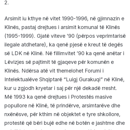
2.
Arsimit iu kthye në vitet 1990-1996, në gjimnazin e
Klinës, pastaj drejtues i arsimit komunal të Klinës
(1995-1999). Gjatë viteve ’90 (përpos veprimtarisë
ilegale atdhetare), ka qenë pjesë e kreut të degës
së LDK në Klinë. Në fillimvitet ’90 ka qenë anëtar i
Lëvizjes së pajtimit të gjaqeve për komunën e
Klinës. Ndërsa atë vit themelohet Forumi i
Intelektualëve Shqiptarë “Luigj Gurakuqi” në Klinë,
kur u zgjodh kryetar i saj për një dekadë rresht.
Më 1993 ka qenë drejtues i Protestës masive
popullore në Klinë, të prindërve, arsimtarëve dhe
nxënësve, për kthim në objektet e tyre shkollore,
protestë që bëri bujë edhe në botën e jashtme dhe