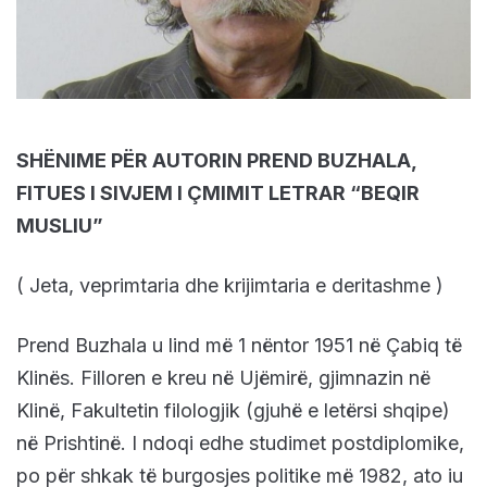
SHËNIME PËR AUTORIN PREND BUZHALA,
FITUES I SIVJEM I ÇMIMIT LETRAR “BEQIR
MUSLIU”
( Jeta, veprimtaria dhe krijimtaria e deritashme )
Prend Buzhala u lind më 1 nëntor 1951 në Çabiq të
Klinës. Filloren e kreu në Ujëmirë, gjimnazin në
Klinë, Fakultetin filologjik (gjuhë e letërsi shqipe)
në Prishtinë. I ndoqi edhe studimet postdiplomike,
po për shkak të burgosjes politike më 1982, ato iu