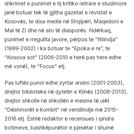
shkrimet e punimet e tij kritiko-letrare e studimore
janë botuar tek të gjitha gazetat e revistat e
Kosovës, te disa medie në Shqipëri, Maqedoni e
Mal të Zi dhe në ato të diasporës. Ndërkaq,
punimet e rregullta javore, përpos te “Rilindja”
(1999-2002) i ka botuar te “Epoka e re”, te
“Kosova sot” (2006-2010 e herë pas here edhe
më vonë), te “Focus” etj.
Pas luftës punoi edhe zyrtar arsimi (2001-2003),
drejtor biblioteke në qytetin e Klinës (2008-2013),
drejtor shkolle në shkollën e mesme të ulët
“Dëshmorët e kombit” në vendlindje më 2015-
2016 etj. Është redaktor e recensues i qindra
botimeve, bashkëpunëtor e pjesëtar i shumë