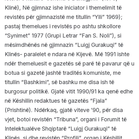
Klinë), Në gjimnaz ishe iniciator i themelimit të
revistës për gjimnazistë me titullin “Ylli” 1969);
pastaj themelues i revistës po ashtu shkollore
“Synimet” 1977 (Grupi Letrar “Fan S. Noli”), si
mësimdhënës në gjimnazin “Luigj Gurakuqi” të
Klinës- paralelet e ndara në Kijevë. Më 1991 ishte
ndër themeluesit e gazetës së parë të pavarur që u
botua si gazetë jashtë traditës komuniste, me
titullin “Bashkimi”, së bashku me disa ish të
burgosur politikë. Gjatë vitit 1990/91 ka qenë edhe
në Këshillin redaktues të gazetës “Fjala”
(Prishtinë). Ndërkaq, gjatë viteve ’90, për disa
vjet, botoi revistën “Tribuna”, organi i Forumit të
Intelektualëve Shqiptarë “Luigj Gurakuqi” të
Klinës, si dhe revistën “Profili”, organ i Këshillit