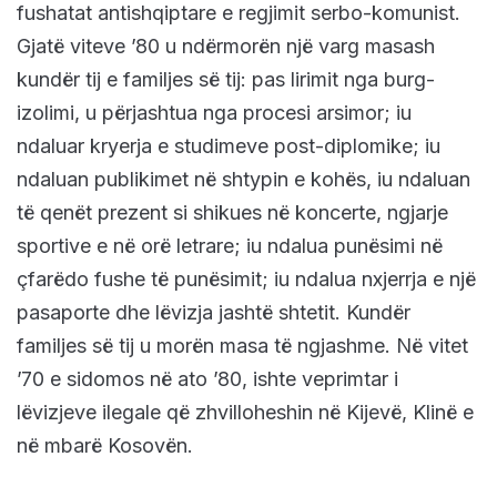
fushatat antishqiptare e regjimit serbo-komunist.
Gjatë viteve ’80 u ndërmorën një varg masash
kundër tij e familjes së tij: pas lirimit nga burg-
izolimi, u përjashtua nga procesi arsimor; iu
ndaluar kryerja e studimeve post-diplomike; iu
ndaluan publikimet në shtypin e kohës, iu ndaluan
të qenët prezent si shikues në koncerte, ngjarje
sportive e në orë letrare; iu ndalua punësimi në
çfarëdo fushe të punësimit; iu ndalua nxjerrja e një
pasaporte dhe lëvizja jashtë shtetit. Kundër
familjes së tij u morën masa të ngjashme. Në vitet
’70 e sidomos në ato ’80, ishte veprimtar i
lëvizjeve ilegale që zhvilloheshin në Kijevë, Klinë e
në mbarë Kosovën.