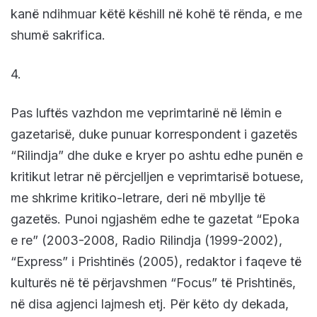
kanë ndihmuar këtë këshill në kohë të rënda, e me
shumë sakrifica.
4.
Pas luftës vazhdon me veprimtarinë në lëmin e
gazetarisë, duke punuar korrespondent i gazetës
“Rilindja” dhe duke e kryer po ashtu edhe punën e
kritikut letrar në përcjelljen e veprimtarisë botuese,
me shkrime kritiko-letrare, deri në mbyllje të
gazetës. Punoi ngjashëm edhe te gazetat “Epoka
e re” (2003-2008, Radio Rilindja (1999-2002),
“Express” i Prishtinës (2005), redaktor i faqeve të
kulturës në të përjavshmen “Focus” të Prishtinës,
në disa agjenci lajmesh etj. Për këto dy dekada,