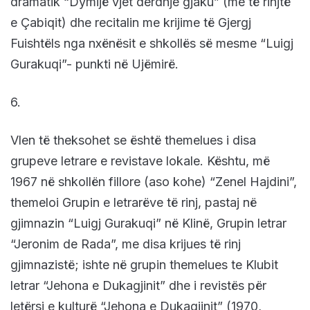
dramatik “Dymijë vjet derdhje gjaku” (me të rinjtë
e Çabiqit) dhe recitalin me krijime të Gjergj
Fuishtëls nga nxënësit e shkollës së mesme “Luigj
Gurakuqi”- punkti në Ujëmirë.
6.
Vlen të theksohet se është themelues i disa
grupeve letrare e revistave lokale. Kështu, më
1967 në shkollën fillore (aso kohe) “Zenel Hajdini”,
themeloi Grupin e letrarëve të rinj, pastaj në
gjimnazin “Luigj Gurakuqi” në Klinë, Grupin letrar
“Jeronim de Rada”, me disa krijues të rinj
gjimnazistë; ishte në grupin themelues te Klubit
letrar “Jehona e Dukagjinit” dhe i revistës për
letërsi e kulturë “Jehona e Dukagjinit” (1970,