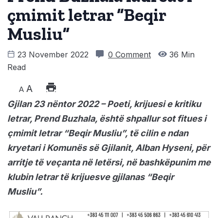
çmimit letrar “Beqir
Musliu”
23 November 2022
0 Comment
36 Min
Read
A
A
Gjilan 23 nëntor 2022 – Poeti, krijuesi e kritiku
letrar, Prend Buzhala, është shpallur sot fitues i
çmimit letrar “Beqir Musliu”, të cilin e ndan
kryetari i Komunës së Gjilanit, Alban Hyseni, për
arritje të veçanta në letërsi, në bashkëpunim me
klubin letrar të krijuesve gjilanas “Beqir
Musliu”.