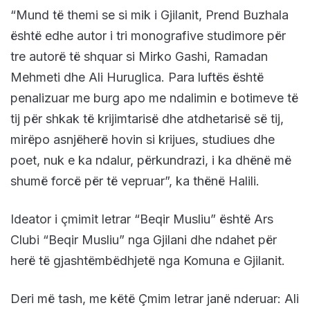
“Mund të themi se si mik i Gjilanit, Prend Buzhala
është edhe autor i tri monografive studimore për
tre autorë të shquar si Mirko Gashi, Ramadan
Mehmeti dhe Ali Huruglica. Para luftës është
penalizuar me burg apo me ndalimin e botimeve të
tij për shkak të krijimtarisë dhe atdhetarisë së tij,
mirëpo asnjëherë hovin si krijues, studiues dhe
poet, nuk e ka ndalur, përkundrazi, i ka dhënë më
shumë forcë për të vepruar”, ka thënë Halili.
Ideator i çmimit letrar “Beqir Musliu” është Ars
Clubi “Beqir Musliu” nga Gjilani dhe ndahet për
herë të gjashtëmbëdhjetë nga Komuna e Gjilanit.
Deri më tash, me këtë Çmim letrar janë nderuar: Ali