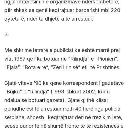
ngjalli interesimin e organizmave ndërkombëtare,
për shkak se qenë keqtrajtuar barbarisht mbi 220
qytetarë, ndër ta dhjetëra të arrestuar.
3.
Me shkrime letrare e publicistike është marrë prej
vitit 1967 që i ka botuar në “Rilindja” e “Pionieri”,
“Fjala”, “Bota e re”, “Zëri i rinisë” etj. të Prishtinës.
Gjatë viteve ’90 ka qenë korrespondent i gazetave
“Bujku” e “Rilindja” (1993-shkurt 2002, kur u
ndalua së botuari gazeta). Gjatë gjithë kësaj
periudhe është arrestuar rreth 40 herë nga policia
serbiane, shpesh i keqtrajtuar deri në rrezikim jete,
sepse punonte në shumë fronte të të rezistencës e