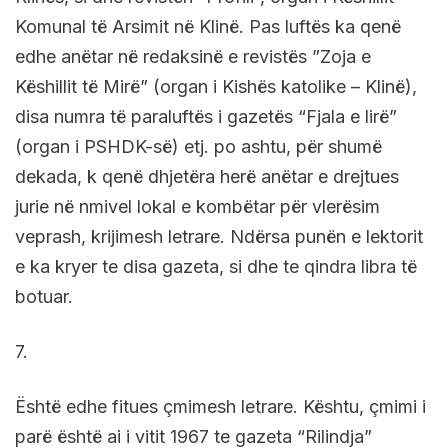
Komunal të Arsimit në Klinë. Pas luftës ka qenë
edhe anëtar në redaksinë e revistës ”Zoja e
Këshillit të Mirë” (organ i Kishës katolike – Klinë),
disa numra të paraluftës i gazetës “Fjala e lirë”
(organ i PSHDK-së) etj. po ashtu, për shumë
dekada, k qenë dhjetëra herë anëtar e drejtues
jurie në nmivel lokal e kombëtar për vlerësim
veprash, krijimesh letrare. Ndërsa punën e lektorit
e ka kryer te disa gazeta, si dhe te qindra libra të
botuar.
7.
Është edhe fitues çmimesh letrare. Kështu, çmimi i
parë është ai i vitit 1967 te gazeta “Rilindja”