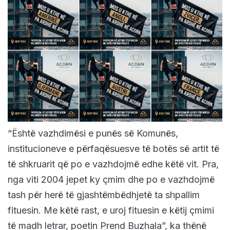
“Është vazhdimësi e punës së Komunës,
institucioneve e përfaqësuesve të botës së artit të
të shkruarit që po e vazhdojmë edhe këtë vit. Pra,
nga viti 2004 jepet ky çmim dhe po e vazhdojmë
tash për herë të gjashtëmbëdhjetë ta shpallim
fituesin. Me këtë rast, e uroj fituesin e këtij çmimi
të madh letrar, poetin Prend Buzhala”, ka thënë