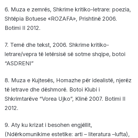
6. Muza e zemrës, Shkrime kritiko-letrare: poezia,
Shtëpia Botuese «ROZAFA», Prishtinë 2006.
Botimi II 2012.
7. Temë dhe tekst, 2006. Shkrime kritiko-
letrare/vepra të letërsisë së sotme shqipe, botoi
“ASDRENI”
8. Muza e Kujtesës, Homazhe për idealistë, njerëz
të letrave dhe dëshmorë. Botoi Klubi i
Shkrimtarëve “Vorea Ujko”, Klinë 2007. Botimi II
2012.
9. Aty ku krizat i besohen engjëllit,
(Ndërkomunikime estetike: arti – literatura –lufta),