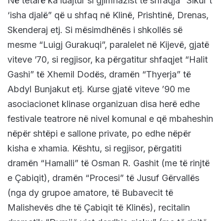
Në tetarë ka luajtur si gjimnazist te shfaqja “Sikur t
‘isha djalë” që u shfaq në Klinë, Prishtinë, Drenas,
Skenderaj etj. Si mësimdhënës i shkollës së
mesme “Luigj Gurakuqi”, paralelet në Kijevë, gjatë
viteve ’70, si regjisor, ka përgatitur shfaqjet “Halit
Gashi” të Xhemil Dodës, dramën “Thyerja” të
Abdyl Bunjakut etj. Kurse gjatë viteve ’90 me
asociacionet klinase organizuan disa herë edhe
festivale teatrore në nivel komunal e që mbaheshin
nëpër shtëpi e sallone private, po edhe nëpër
kisha e xhamia. Kështu, si regjisor, përgatiti
dramën “Hamalli” të Osman R. Gashit (me të rinjtë
e Çabiqit), dramën “Procesi” të Jusuf Gërvallës
(nga dy grupoe amatore, të Bubavecit të
Malishevës dhe të Çabiqit të Klinës), recitalin