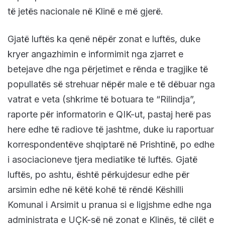
të jetës nacionale në Klinë e më gjerë.
Gjatë luftës ka qenë nëpër zonat e luftës, duke
kryer angazhimin e informimit nga zjarret e
betejave dhe nga përjetimet e rënda e tragjike të
popullatës së strehuar nëpër male e të dëbuar nga
vatrat e veta (shkrime të botuara te “Rilindja”,
raporte për informatorin e QIK-ut, pastaj herë pas
here edhe të radiove të jashtme, duke iu raportuar
korrespondentëve shqiptarë në Prishtinë, po edhe
i asociacioneve tjera mediatike të luftës. Gjatë
luftës, po ashtu, është përkujdesur edhe për
arsimin edhe në këtë kohë të rëndë Këshilli
Komunal i Arsimit u pranua si e ligjshme edhe nga
administrata e UÇK-së në zonat e Klinës, të cilët e