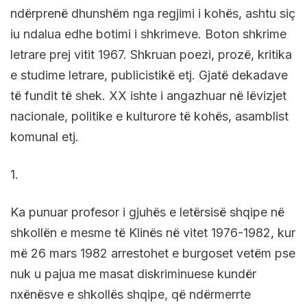
ndërprenë dhunshëm nga regjimi i kohës, ashtu siç
iu ndalua edhe botimi i shkrimeve. Boton
shkrime
letrare prej vitit 1967. Shkruan poezi, prozë, kritika
e studime letrare, publicistikë etj. Gjatë dekadave
të fundit të shek. XX ishte i angazhuar në lëvizjet
nacionale, politike e kulturore të kohës, asamblist
komunal etj.
1.
Ka punuar profesor i gjuhës e letërsisë shqipe në
shkollën e mesme të Klinës në vitet 1976-1982, kur
më 26 mars 1982 arrestohet e burgoset vetëm pse
nuk u pajua me masat diskriminuese kundër
nxënësve e shkollës shqipe, që ndërmerrte