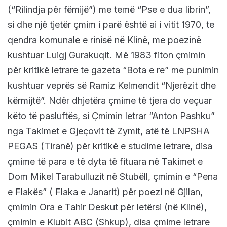
(“Rilindja për fëmijë”) me temë “Pse e dua librin”,
si dhe një tjetër çmim i parë është ai i vitit 1970, te
qendra komunale e rinisë në Klinë, me poezinë
kushtuar Luigj Gurakuqit. Më 1983 fiton çmimin
për kritikë letrare te gazeta “Bota e re” me punimin
kushtuar veprës së Ramiz Kelmendit “Njerëzit dhe
kërmijtë”. Ndër dhjetëra çmime të tjera do veçuar
këto të pasluftës, si Çmimin letrar “Anton Pashku”
nga Takimet e Gjeçovit të Zymit, atë të LNPSHA
PEGAS (Tiranë) për kritikë e studime letrare, disa
çmime të para e të dyta të fituara në Takimet e
Dom Mikel Tarabulluzit në Stubëll, çmimin e “Pena
e Flakës” ( Flaka e Janarit) për poezi në Gjilan,
çmimin Ora e Tahir Deskut për letërsi (në Klinë),
çmimin e Klubit ABC (Shkup), disa çmime letrare