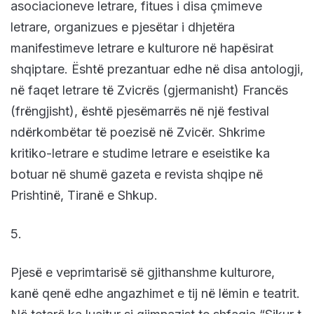
asociacioneve letrare, fitues i disa çmimeve
letrare, organizues e pjesëtar i dhjetëra
manifestimeve letrare e kulturore në hapësirat
shqiptare. Është prezantuar edhe në disa antologji,
në faqet letrare të Zvicrës (gjermanisht) Francës
(frëngjisht), është pjesëmarrës në një festival
ndërkombëtar të poezisë në Zvicër. Shkrime
kritiko-letrare e studime letrare e eseistike ka
botuar në shumë gazeta e revista shqipe në
Prishtinë, Tiranë e Shkup.
5.
Pjesë e veprimtarisë së gjithanshme kulturore,
kanë qenë edhe angazhimet e tij në lëmin e teatrit.