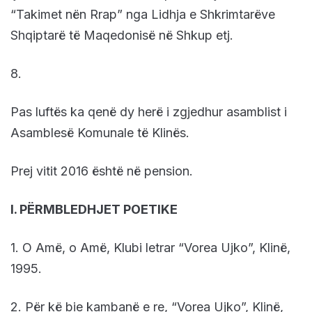
“Takimet nën Rrap” nga Lidhja e Shkrimtarëve
Shqiptarë të Maqedonisë në Shkup etj.
8.
Pas luftës ka qenë dy herë i zgjedhur asamblist i
Asamblesë Komunale të Klinës.
Prej vitit 2016 është në pension.
I. PËRMBLEDHJET POETIKE
1. O Amë, o Amë, Klubi letrar “Vorea Ujko”, Klinë,
1995.
2. Për kë bie kambanë e re, “Vorea Ujko”, Klinë,