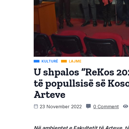
KULTURË
LAJME
U shpalos “ReKos 202
të popullsisë së Kos
Arteve
23 November 2022
0 Comment
Në ambientet e Fakultetit të Arteve, të