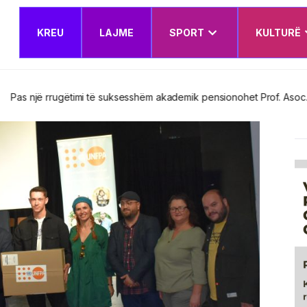
KREU
LAJME
SPORT
KULTURË
esshëm akademik pensionohet Prof. Asoc. Dr. Nerxhivane Krasniqi