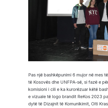
Pas një bashkëpunimi 6 mujor në mes të F
të Kosovës dhe UNFPA-së, si fazë e përfu
komisioni i cili e ka kurorëzuar këtë b
e vizuale të logo brandit ReKos 2023 pas 
dytë të Dizajnit të Komunikimit, Olti Kras