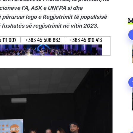
tucioneve FA, ASK e UNFPA si dhe
 përuruar logo e Regjistrimit të popullsisë
M
 fushatës së regjistrimit në vitin 2023.