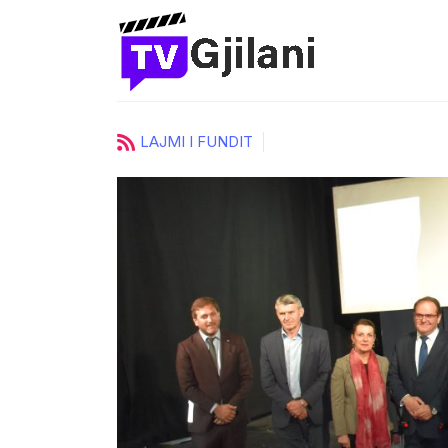
LAJMI I FUNDIT
urore të
Pas një rrugëtimi të suks