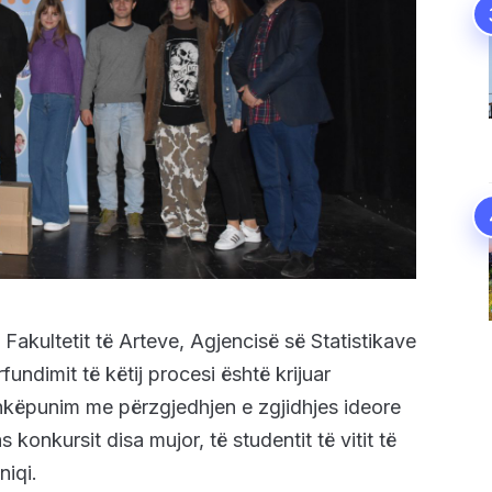
akultetit të Arteve, Agjencisë së Statistikave
ndimit të këtij procesi është krijuar
ashkëpunim me përzgjedhjen e zgjidhjes ideore
konkursit disa mujor, të studentit të vitit të
niqi.