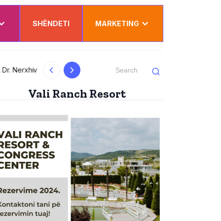
SHËNDETI
MARKETING
Dy punëtorë nga Kosova lëndohen rëndë në
Vali Ranch Resort