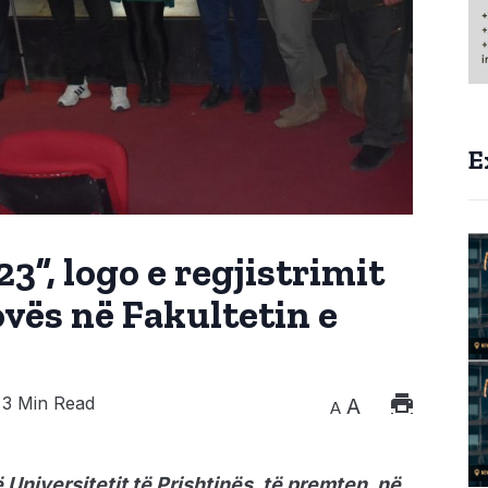
E
3”, logo e regjistrimit
ovës në Fakultetin e
3 Min Read
A
A
 Universitetit të Prishtinës, të premten, në