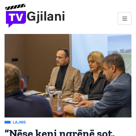
LAJME
“Nëse keni ngrënë sot,