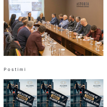
P o s t i m i