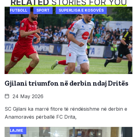
RELATED
STORIES FOR YOU
FUTBOLL
SPORT
SUPERLIGA E KOSOVËS
Gjilani triumfon në derbin ndaj Dritës
24 May 2026
SC Gjilani ka marrë fitore të rëndësishme në derbin e
Anamoravës përballë FC Drita,
LAJME