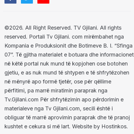
©2026. All Right Reserved. TV Gjilani. All rights
reserved. Portali Tv Gjilani. com mirëmbahet nga
Kompania e Produksionit dhe Botimeve B. I. “Sfinga
07”. Të gjitha materialet e botuara dhe informacionet
në këtë portal nuk mund të kopjohen ose botohen
gjetiu, e as nuk mund të shtypen e të shfrytëzohen
në mënyrë apo formë tjetër, ose për qëllime
përfitimi, pa marrë miratimin paraprak nga
Tv.Gjilani.com Për shfrytëzimin apo përdorimin e
materialeve nga Tv Gjilani.com, secili është i
obliguar të marrë aprovimin paraprak dhe të pranoj
kushtet e cekura si më lart. Website by Hostinkos.