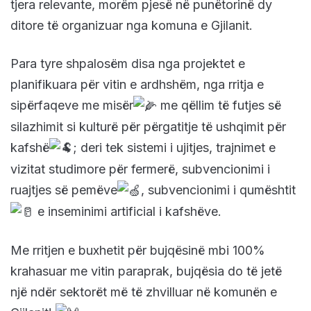
tjera relevante, morëm pjesë në punëtorinë dy
ditore të organizuar nga komuna e Gjilanit.
Para tyre shpalosëm disa nga projektet e
planifikuara për vitin e
ardhshëm, nga rritja e
sipërfaqeve me misër
me qëllim të futjes së
silazhimit si kulturë për përgatitje të ushqimit për
kafshë
; deri tek sistemi i ujitjes, trajnimet e
vizitat studimore për fermerë, subvencionimi i
ruajtjes së pemëve
, subvencionimi i qumështit
e inseminimi artificial i kafshëve.
Me rritjen e buxhetit për bujqësinë mbi 100%
krahasuar me vitin paraprak, bujqësia do të jetë
një ndër sektorët më të zhvilluar në komunën e