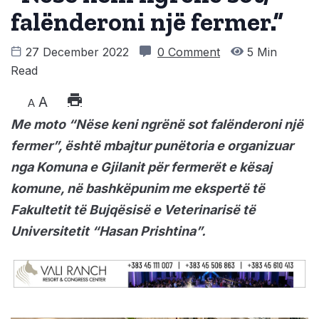
falënderoni një fermer.”
27 December 2022
0 Comment
5 Min
Read
A
A
Me moto “Nëse keni ngrënë sot falënderoni një
fermer”, është mbajtur punëtoria e organizuar
nga Komuna e Gjilanit për fermerët e kësaj
komune, në bashkëpunim me ekspertë të
Fakultetit të Bujqësisë e Veterinarisë të
Universitetit “Hasan Prishtina”.