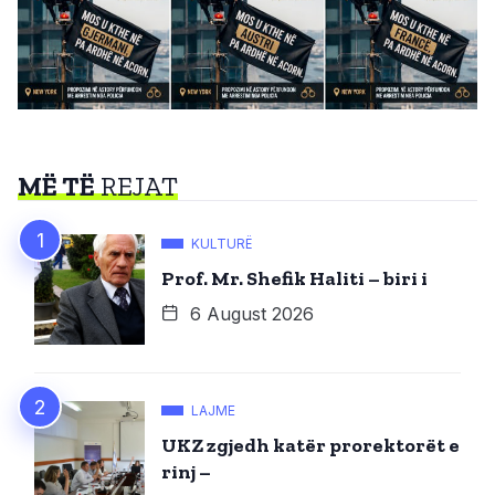
MË TË
REJAT
KULTURË
Prof. Mr. Shefik Haliti – biri i
6 August 2026
LAJME
UKZ zgjedh katër prorektorët e
rinj –