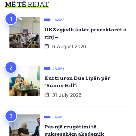
MË TË
REJAT
LAJME
UKZ zgjedh katër prorektorët e
rinj –
6 August 2026
LAJME
Kurti uron Dua Lipën për
“Sunny Hill”:
31 July 2026
LAJME
Pas një rrugëtimi të
suksesshëm akademik