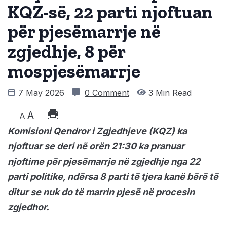
KQZ-së, 22 parti njoftuan
për pjesëmarrje në
zgjedhje, 8 për
mospjesëmarrje
7 May 2026
0 Comment
3 Min Read
A
A
Komisioni Qendror i Zgjedhjeve (KQZ) ka
njoftuar se deri në orën 21:30 ka pranuar
njoftime për pjesëmarrje në zgjedhje nga 22
parti politike, ndërsa 8 parti të tjera kanë bërë të
ditur se nuk do të marrin pjesë në procesin
zgjedhor.