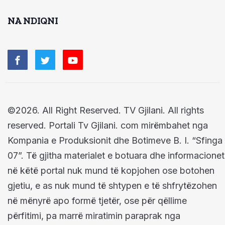
NA NDIQNI
©2026. All Right Reserved. TV Gjilani. All rights
reserved. Portali Tv Gjilani. com mirëmbahet nga
Kompania e Produksionit dhe Botimeve B. I. “Sfinga
07”. Të gjitha materialet e botuara dhe informacionet
në këtë portal nuk mund të kopjohen ose botohen
gjetiu, e as nuk mund të shtypen e të shfrytëzohen
në mënyrë apo formë tjetër, ose për qëllime
përfitimi, pa marrë miratimin paraprak nga