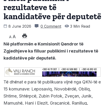
rezultateve të
kandidatëve për deputetë
8 June 2026
0 Comment
3 Min Read
A
A
Në platformën e Komisionit Qendror të
Zgjedhjeve ka filluar publikimi i rezultateve të
kadidatëve për deputetë.
Të dhënat e para të publikuara vijnë nga QKN-të e
15 komunave: Leposaviq, Novobërdë, Obiliq,
Shtime, Shtërpcë, Zubin Potok, Zveçan, Junik,
Mamushë, Hani i Elezit, Graçanicë, Ranillug,