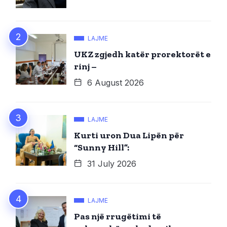
LAJME
UKZ zgjedh katër prorektorët e
rinj –
6 August 2026
LAJME
Kurti uron Dua Lipën për
“Sunny Hill”:
31 July 2026
LAJME
Pas një rrugëtimi të