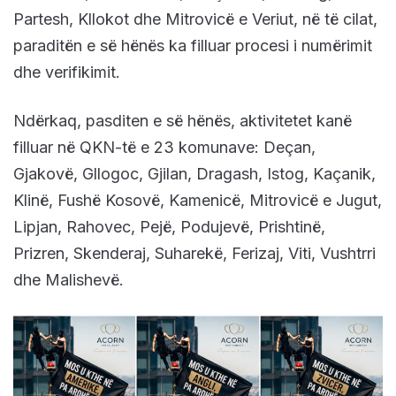
Partesh, Kllokot dhe Mitrovicë e Veriut, në të cilat,
paraditën e së hënës ka filluar procesi i numërimit
dhe verifikimit.
Ndërkaq, pasditen e së hënës, aktivitetet kanë
filluar në QKN-të e 23 komunave: Deçan,
Gjakovë, Gllogoc, Gjilan, Dragash, Istog, Kaçanik,
Klinë, Fushë Kosovë, Kamenicë, Mitrovicë e Jugut,
Lipjan, Rahovec, Pejë, Podujevë, Prishtinë,
Prizren, Skenderaj, Suharekë, Ferizaj, Viti, Vushtrri
dhe Malishevë.