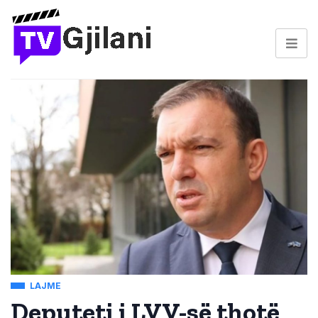
LAJME
Deputeti i LVV-së thotë