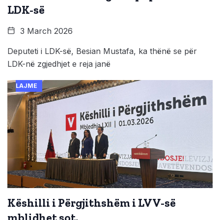
LDK-së
3 March 2026
Deputeti i LDK-së, Besian Mustafa, ka thënë se për
LDK-në zgjedhjet e reja janë
LAJME
Këshilli i Përgjithshëm i LVV-së
mblidhet sot,