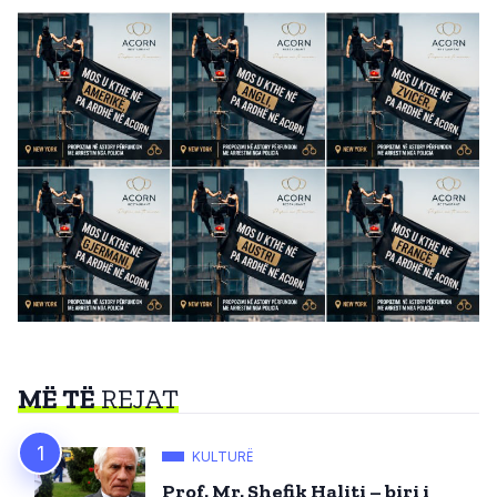
MË TË
REJAT
KULTURË
Prof. Mr. Shefik Haliti – biri i