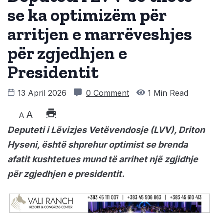
se ka optimizëm për
arritjen e marrëveshjes
për zgjedhjen e
Presidentit
13 April 2026
0 Comment
1 Min Read
A
A
Deputeti i Lëvizjes Vetëvendosje (LVV), Driton
Hyseni, është shprehur optimist se brenda
afatit kushtetues mund të arrihet një zgjidhje
për zgjedhjen e presidentit.