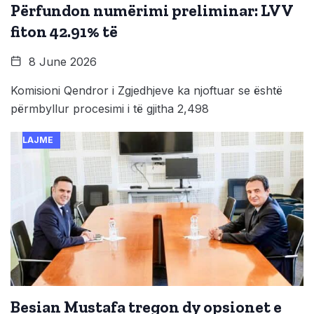
Përfundon numërimi preliminar: LVV
fiton 42.91% të
8 June 2026
Komisioni Qendror i Zgjedhjeve ka njoftuar se është
përmbyllur procesimi i të gjitha 2,498
LAJME
Besian Mustafa tregon dy opsionet e