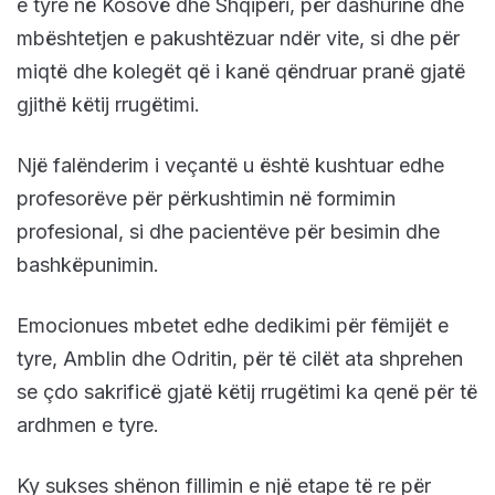
e tyre në Kosovë dhe Shqipëri, për dashurinë dhe
mbështetjen e pakushtëzuar ndër vite, si dhe për
miqtë dhe kolegët që i kanë qëndruar pranë gjatë
gjithë këtij rrugëtimi.
Një falënderim i veçantë u është kushtuar edhe
profesorëve për përkushtimin në formimin
profesional, si dhe pacientëve për besimin dhe
bashkëpunimin.
Emocionues mbetet edhe dedikimi për fëmijët e
tyre, Amblin dhe Odritin, për të cilët ata shprehen
se çdo sakrificë gjatë këtij rrugëtimi ka qenë për të
ardhmen e tyre.
Ky sukses shënon fillimin e një etape të re për