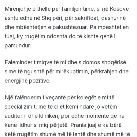
Mirënjohje e thellë për familjen time, si në Kosovë
ashtu edhe në Shqipëri, për sakrificat, dashurinë
dhe mbështetjen e pakushtëzuar. Pa mbështetjen
tuaj, ky rrugëtim ndoshta do të kishte qenë i
pamundur.
Faleminderit miqve të mi dhe sidomos shoqërisë
sime të ngushtë për mirëkuptimin, përkrahjen dhe
energjinë pozitive.
Një falënderim i veçantë për kolegët e mi të
specializimit, me të cilët kemi ndarë jo vetëm
auditorin dhe klinikën, por edhe momente që na
kanë lidhur si miq përjetë. Prania juaj e ka bërë
këtë rrugëtim shumë më të lehtë dhe shumë më të