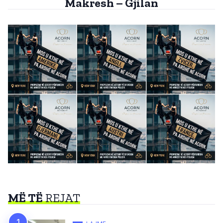
Makresh – Gjilan
MË TË
REJAT