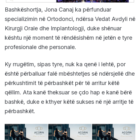
Bashkëshortja, Jona Canaj ka përfunduar
specializimin në Ortodonci, ndërsa Vedat Avdyli në
Kirurgji Orale dhe Implantologji, duke shënuar
kështu një moment të rëndësishëm në jetën e tyre
profesionale dhe personale.
Ky rrugëtim, sipas tyre, nuk ka qenë i lehtë, por
është përballuar falë mbështetjes së ndërsjellë dhe
përkushtimit të përbashkët për të arritur këtë
qëllim. Ata kanë theksuar se çdo hap e kanë bërë
bashkë, duke e kthyer këtë sukses në një arritje të
përbashkët.