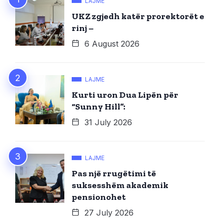
LAJME
UKZ zgjedh katër prorektorët e
rinj –
6 August 2026
LAJME
Kurti uron Dua Lipën për
“Sunny Hill”:
31 July 2026
LAJME
Pas një rrugëtimi të
suksesshëm akademik
pensionohet
27 July 2026