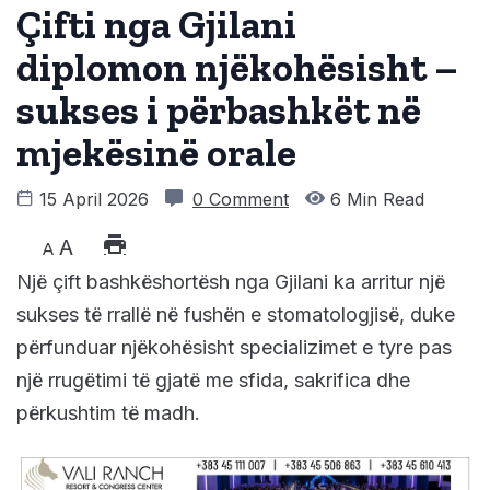
Çifti nga Gjilani
diplomon njëkohësisht –
sukses i përbashkët në
mjekësinë orale
15 April 2026
0 Comment
6 Min Read
A
A
Një çift bashkëshortësh nga Gjilani ka arritur një
sukses të rrallë në fushën e stomatologjisë, duke
përfunduar njëkohësisht specializimet e tyre pas
një rrugëtimi të gjatë me sfida, sakrifica dhe
përkushtim të madh.