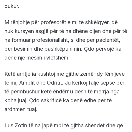
bukur.
Mirënjohje për profesorët e mi të shkëlqyer, që
nuk kursyen asgjë për të na dhënë dijen dhe për të
na formuar profesionalisht, si dhe për pacientët,
për besimin dhe bashkëpunimin. Çdo përvojë ka
qenë një mësim i vlefshëm.
Këtë arritje ia kushtoj me gjithë zemër dy fëmijëve
të mi, Amblit dhe Odritit. Ju kërkoj falje sepse për
të përmbushur këtë ëndërr u desh të merrja nga
koha juaj. Çdo sakrificë ka qenë edhe për të
ardhmen tuaj.
Lus Zotin të na japë mbi të gjitha shëndet dhe që