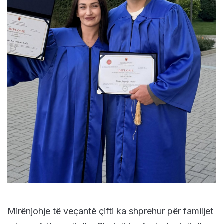
Mirënjohje të veçantë çifti ka shprehur për familjet