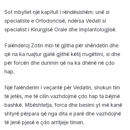
Sot mbyllet një kapitull i rëndësishëm: unë si
specialiste e Ortodoncisë, ndërsa Vedati si
specialist i Kirurgjisë Orale dhe Implantologjisë.
Falënderoj Zotin mbi të gjitha për shëndetin dhe
që na ka ruajtur gjatë gjithë këtij rrugëtimi, si dhe
për forcën dhe durimin që na ka dhënë në çdo
hap.
Një falënderim i veçantë për Vedatin, shokun tim
të jetës, me të cilin vazhdojmë çdo hap ta bëjmë
bashkë. Mbështetja, forca dhe besimi yt më kanë
shtyrë përpara që nga dita e parë dhe vazhdojnë
të jenë pjesë e çdo arritjeje timen.