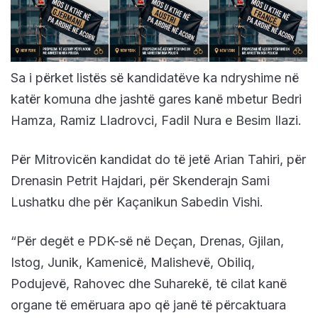
Sa i përket listës së kandidatëve ka ndryshime në
katër komuna dhe jashtë gares kanë mbetur Bedri
Hamza, Ramiz Lladrovci, Fadil Nura e Besim Ilazi.
Për Mitrovicën kandidat do të jetë Arian Tahiri, për
Drenasin Petrit Hajdari, për Skenderajn Sami
Lushatku dhe për Kaçanikun Sabedin Vishi.
“Për degët e PDK-së në Deçan, Drenas, Gjilan,
Istog, Junik, Kamenicë, Malishevë, Obiliq,
Podujevë, Rahovec dhe Suharekë, të cilat kanë
organe të emëruara apo që janë të përcaktuara