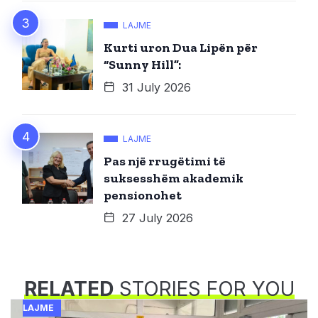
LAJME
Kurti uron Dua Lipën për
“Sunny Hill”:
31 July 2026
LAJME
Pas një rrugëtimi të
suksesshëm akademik
pensionohet
27 July 2026
RELATED
STORIES FOR YOU
LAJME