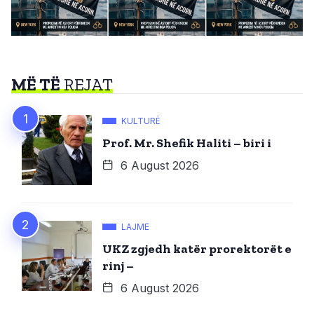
MË TË
REJAT
KULTURË
Prof. Mr. Shefik Haliti – biri i
6 August 2026
LAJME
UKZ zgjedh katër prorektorët e
rinj –
6 August 2026