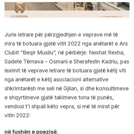
Jurie letrare për përzgjedhjen e veprave më të
mira të botuara gjatë vitit 2022 nga anëtarët e Ars
Clubit “Beqir Musliu”, në përbërje: Nexhat Rexha,
Sadete Tërnava – Osmani e Sherafedin Kadriu, pas
leximit të veprave letrare të botuara gjatë këtij viti
nga anëtarët e këtij asociacioni alternative
shkrimtarësh me seli në Gjilan, si dhe konsultimeve
e shqyrtimeve gjatë takimeve tona të punës,
vendosi t’i shpall këto vepra, si më të mirat për
vitin 2022:
në fushën e poezisë,