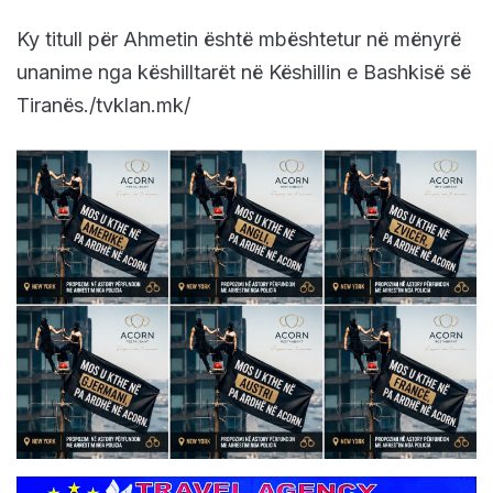
Ky titull për Ahmetin është mbështetur në mënyrë
unanime nga këshilltarët në Këshillin e Bashkisë së
Tiranës./tvklan.mk/