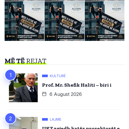
MË TË
REJAT
KULTURË
Prof. Mr. Shefik Haliti – biri i
6 August 2026
LAJME
UKZ zgjedh katër prorektorët e