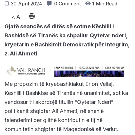
30 April 2024
0 Comment
1 Min Read
A
A
Gjatë seancës së ditës së sotme Këshilli i
Bashkisë së Tiranës ka shpallur Qytetar nderi,
kryetarin e Bashkimit Demokratik për Integrim,
z. Ali Ahmeti.
Me propozim të kryebashkiakut Erion Veliaj,
Këshilli i Bashkisë së Tiranës në unanimitet, sot ka
vendosur t’i akordojë titullin “Qytetar Nderi”
politikanit shqiptar Ali Ahmeti, në shenjë
falënderimi për gjithë kontributin e tij në
komunitetin shqiptar të Maqedonisë së Veriut.