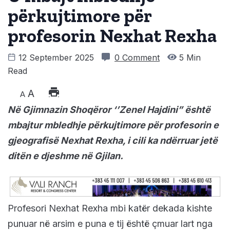
përkujtimore për
profesorin Nexhat Rexha
12 September 2025
0 Comment
5 Min
Read
A
A
Në Gjimnazin Shoqëror ‘’Zenel Hajdini” është
mbajtur mbledhje përkujtimore për profesorin e
gjeografisë Nexhat Rexha, i cili ka ndërruar jetë
ditën e djeshme në Gjilan.
Profesori Nexhat Rexha mbi katër dekada kishte
punuar në arsim e puna e tij është çmuar lart nga