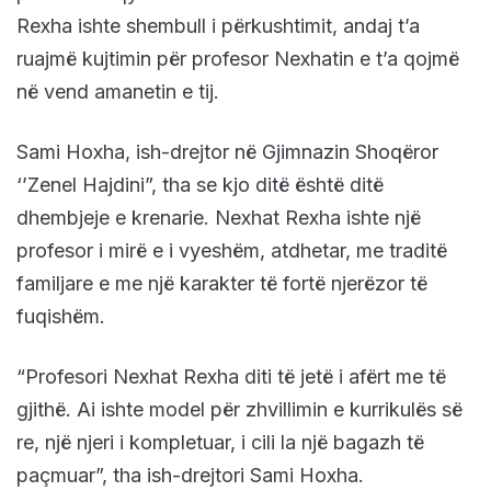
Rexha ishte shembull i përkushtimit, andaj t’a
ruajmë kujtimin për profesor Nexhatin e t’a qojmë
në vend amanetin e tij.
Sami Hoxha, ish-drejtor në Gjimnazin Shoqëror
‘’Zenel Hajdini”, tha se kjo ditë është ditë
dhembjeje e krenarie. Nexhat Rexha ishte një
profesor i mirë e i vyeshëm, atdhetar, me traditë
familjare e me një karakter të fortë njerëzor të
fuqishëm.
“Profesori Nexhat Rexha diti të jetë i afërt me të
gjithë. Ai ishte model për zhvillimin e kurrikulës së
re, një njeri i kompletuar, i cili la një bagazh të
paçmuar”, tha ish-drejtori Sami Hoxha.