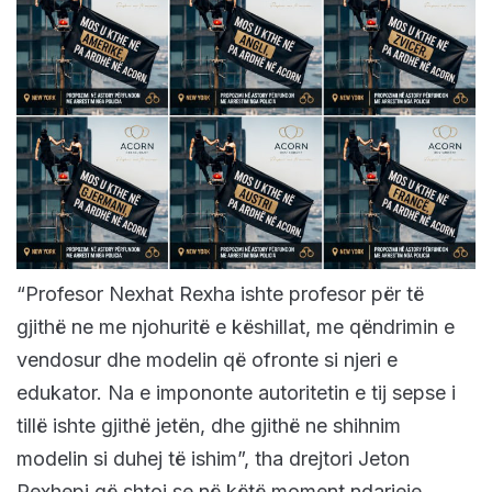
“Profesor Nexhat Rexha ishte profesor për të
gjithë ne me njohuritë e këshillat, me qëndrimin e
vendosur dhe modelin që ofronte si njeri e
edukator. Na e impononte autoritetin e tij sepse i
tillë ishte gjithë jetën, dhe gjithë ne shihnim
modelin si duhej të ishim”, tha drejtori Jeton
Rexhepi që shtoi se në këtë moment ndarjeje