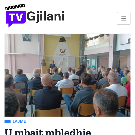
LAJME
U mbajt mbledhje