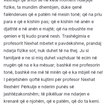
fizike, ta mundim dhembjen, duke qenë
falënderues që e patëm në mesin tonë; që na priu
para e që e kishim pas; që e kishim në anën e
djathtë e në anën e majtë; që na mbushte me
qenien e tij kudo pranë nesh. Trashëgimia e
profesorit Nexhat mbetet e pavdekshme, prandaj
ndarja fizike sot, nuk duhet të na thej. Ju si
familjarë e ne si miq duhet vazhduar të ecim në
rrugën që na e ka mësuar; bashkë me profesorin
tonë, bashkë me më të mirën që e ka mbjell në ne!
I përjetshëm qoftë kujtimi për profesor Nexhat
Rexhën! Përkulje e nderim punës së
jashtëzakonshēm; të pikëlluar me ndarjen e
krenarë që e njohëm, që e patëm, që do ta kemi.