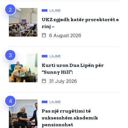
LAJME
UKZ zgjedh katër prorektorët e
rinj –
6 August 2026
LAJME
Kurti uron Dua Lipën për
“Sunny Hill”:
31 July 2026
LAJME
Pas një rrugëtimi të
suksesshëm akademik
pensionohet