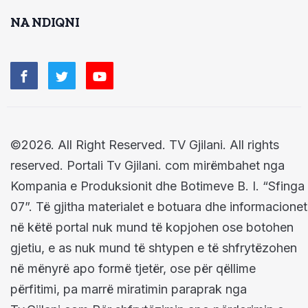
NA NDIQNI
©2026. All Right Reserved. TV Gjilani. All rights
reserved. Portali Tv Gjilani. com mirëmbahet nga
Kompania e Produksionit dhe Botimeve B. I. “Sfinga
07”. Të gjitha materialet e botuara dhe informacionet
në këtë portal nuk mund të kopjohen ose botohen
gjetiu, e as nuk mund të shtypen e të shfrytëzohen
në mënyrë apo formë tjetër, ose për qëllime
përfitimi, pa marrë miratimin paraprak nga