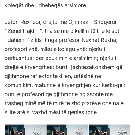
kolegët dhe udhëheqës arsimorë.
Jeton Rexhepi, drejtor në Gjimnazin Shoqëror
‘’Zenel Hajdini”, tha se me pikëllim të thellë sot
ndahemi fizikisht nga profesor Nexhat Rexha,
profesori ynë, miku e kolegu ynë; njeriu i
përkushtuar për edukimin e arsimimin; njeriu i
drejtë e kryengritës; burri i jashtëzakonshëm që
gjithmonë reflektonte dijen, urtësinë në
komunikim, maturinë e kryengritjen kur kërkogej;
burri e profesori që gjithmonë ngjasonte me
trashëgiminë më të mirë të shqiptarëve dhe na e
sillte atë si vazhdimësi të qenies tonë.