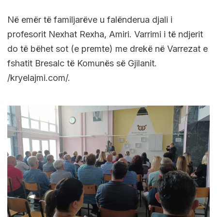
Në emër të familjarëve u falënderua djali i
profesorit Nexhat Rexha, Amiri. Varrimi i të ndjerit
do të bëhet sot (e premte) me drekë në Varrezat e
fshatit Bresalc të Komunës së Gjilanit.
/kryelajmi.com/.