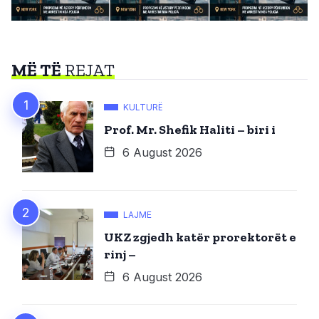
MË TË
REJAT
KULTURË
Prof. Mr. Shefik Haliti – biri i
6 August 2026
LAJME
UKZ zgjedh katër prorektorët e
rinj –
6 August 2026