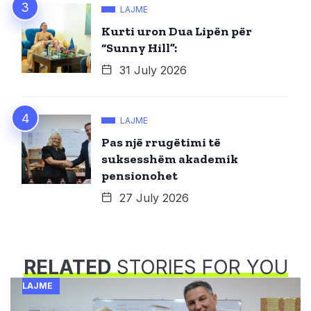
LAJME
Kurti uron Dua Lipën për
“Sunny Hill”:
31 July 2026
LAJME
Pas një rrugëtimi të
suksesshëm akademik
pensionohet
27 July 2026
RELATED
STORIES FOR YOU
LAJME