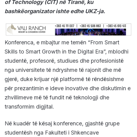
of Technology (CIT) në Tiranë, ku
bashkëorganizator ishte edhe UKZ-ja.
Konferenca, e mbajtur me temën “From Smart
Skills to Smart Growth in the Digital Era”, mblodhi
studentë, profesorë, studiues dhe profesionistë
nga universitete të ndryshme të rajonit dhe më
gjerë, duke krijuar një platformë të rëndësishme
për prezantimin e ideve inovative dhe diskutimin e
zhvillimeve më të fundit në teknologji dhe
transformim digjital.
Në kuadër të kësaj konference, gjashtë grupe
studentësh nga Fakulteti i Shkencave