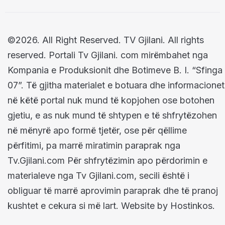
©2026. All Right Reserved. TV Gjilani. All rights
reserved. Portali Tv Gjilani. com mirëmbahet nga
Kompania e Produksionit dhe Botimeve B. I. “Sfinga
07”. Të gjitha materialet e botuara dhe informacionet
në këtë portal nuk mund të kopjohen ose botohen
gjetiu, e as nuk mund të shtypen e të shfrytëzohen
në mënyrë apo formë tjetër, ose për qëllime
përfitimi, pa marrë miratimin paraprak nga
Tv.Gjilani.com Për shfrytëzimin apo përdorimin e
materialeve nga Tv Gjilani.com, secili është i
obliguar të marrë aprovimin paraprak dhe të pranoj
kushtet e cekura si më lart. Website by Hostinkos.