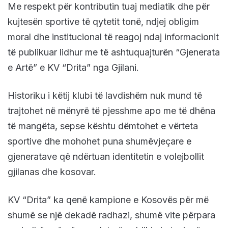
Me respekt për kontributin tuaj mediatik dhe për
kujtesën sportive të qytetit tonë, ndjej obligim
moral dhe institucional të reagoj ndaj informacionit
të publikuar lidhur me të ashtuquajturën “Gjenerata
e Artë” e KV “Drita” nga Gjilani.
Historiku i këtij klubi të lavdishëm nuk mund të
trajtohet në mënyrë të pjesshme apo me të dhëna
të mangëta, sepse kështu dëmtohet e vërteta
sportive dhe mohohet puna shumëvjeçare e
gjeneratave që ndërtuan identitetin e volejbollit
gjilanas dhe kosovar.
KV “Drita” ka qenë kampione e Kosovës për më
shumë se një dekadë radhazi, shumë vite përpara