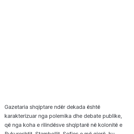
Gazetaria shqiptare ndër dekada është
karakterizuar nga polemika dhe debate publike,
që nga koha e rilindësve shqiptarë në kolonitë e
Bukureshtit, Stambollit, Sofjes e më gjerë, ku