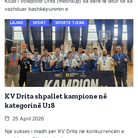
Klubi i Volejbollit Drita (meshkujt) ka bërë të ditur se ka
vazhduar bashkëpunimin e
LAJME
SPORT
SPORTE TJERA
KV Drita shpallet kampione në
kategorinë U18
25 April 2026
Një sukses i madh për KV Drita në konkurrencën e