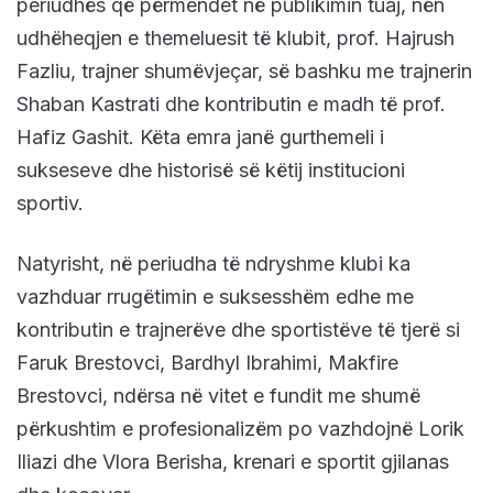
periudhës që përmendet në publikimin tuaj, nën
udhëheqjen e themeluesit të klubit, prof. Hajrush
Fazliu, trajner shumëvjeçar, së bashku me trajnerin
Shaban Kastrati dhe kontributin e madh të prof.
Hafiz Gashit. Këta emra janë gurthemeli i
sukseseve dhe historisë së këtij institucioni
sportiv.
Natyrisht, në periudha të ndryshme klubi ka
vazhduar rrugëtimin e suksesshëm edhe me
kontributin e trajnerëve dhe sportistëve të tjerë si
Faruk Brestovci, Bardhyl Ibrahimi, Makfire
Brestovci, ndërsa në vitet e fundit me shumë
përkushtim e profesionalizëm po vazhdojnë Lorik
Iliazi dhe Vlora Berisha, krenari e sportit gjilanas