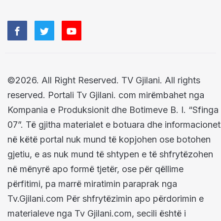
©2026. All Right Reserved. TV Gjilani. All rights
reserved. Portali Tv Gjilani. com mirëmbahet nga
Kompania e Produksionit dhe Botimeve B. I. “Sfinga
07”. Të gjitha materialet e botuara dhe informacionet
në këtë portal nuk mund të kopjohen ose botohen
gjetiu, e as nuk mund të shtypen e të shfrytëzohen
në mënyrë apo formë tjetër, ose për qëllime
përfitimi, pa marrë miratimin paraprak nga
Tv.Gjilani.com Për shfrytëzimin apo përdorimin e
materialeve nga Tv Gjilani.com, secili është i