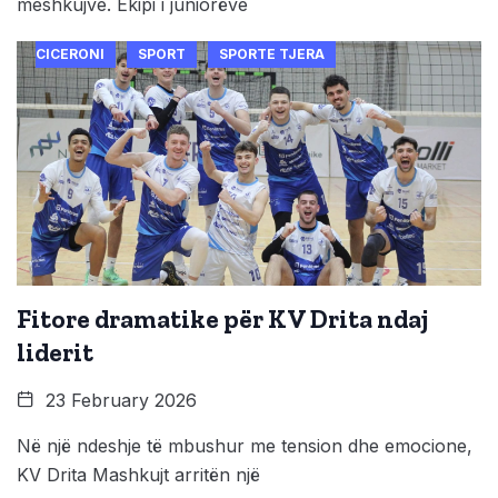
meshkujve. Ekipi i juniorëve
CICERONI
SPORT
SPORTE TJERA
Fitore dramatike për KV Drita ndaj
liderit
23 February 2026
Në një ndeshje të mbushur me tension dhe emocione,
KV Drita Mashkujt arritën një