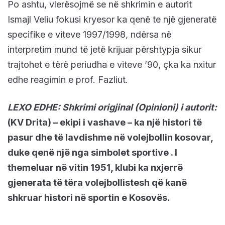
Po ashtu, vlerësojmë se në shkrimin e autorit
Ismajl Veliu fokusi kryesor ka qenë te një gjeneratë
specifike e viteve 1997/1998, ndërsa në
interpretim mund të jetë krijuar përshtypja sikur
trajtohet e tërë periudha e viteve ’90, çka ka nxitur
edhe reagimin e prof. Fazliut.
LEXO EDHE: Shkrimi origjinal (Opinioni) i autorit:
(KV Drita) – ekipi i vashave – ka një histori të
pasur dhe të lavdishme në volejbollin kosovar,
duke qenë një nga simbolet sportive . I
themeluar në vitin 1951, klubi ka nxjerrë
gjenerata të tëra volejbollistesh që kanë
shkruar histori në sportin e Kosovës.