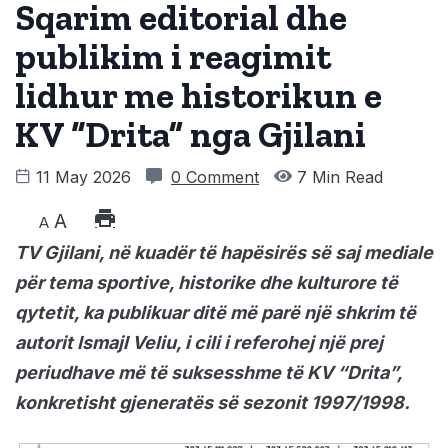
Sqarim editorial dhe
publikim i reagimit
lidhur me historikun e
KV “Drita” nga Gjilani
11 May 2026
0 Comment
7 Min Read
A
A
TV Gjilani, në kuadër të hapësirës së saj mediale
për tema sportive, historike dhe kulturore të
qytetit, ka publikuar ditë më parë një shkrim të
autorit Ismajl Veliu, i cili i referohej një prej
periudhave më të suksesshme të KV “Drita”,
konkretisht gjeneratës së sezonit 1997/1998.