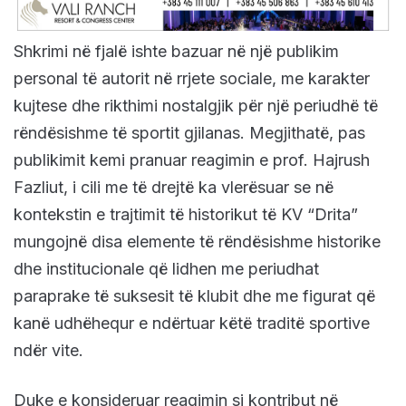
Shkrimi në fjalë ishte bazuar në një publikim
personal të autorit në rrjete sociale, me karakter
kujtese dhe rikthimi nostalgjik për një periudhë të
rëndësishme të sportit gjilanas. Megjithatë, pas
publikimit kemi pranuar reagimin e prof. Hajrush
Fazliut, i cili me të drejtë ka vlerësuar se në
kontekstin e trajtimit të historikut të KV “Drita”
mungojnë disa elemente të rëndësishme historike
dhe institucionale që lidhen me periudhat
paraprake të suksesit të klubit dhe me figurat që
kanë udhëhequr e ndërtuar këtë traditë sportive
ndër vite.
Duke e konsideruar reagimin si kontribut në