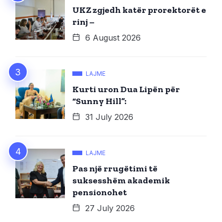
UKZ zgjedh katër prorektorët e
rinj –
6 August 2026
LAJME
Kurti uron Dua Lipën për
“Sunny Hill”:
31 July 2026
LAJME
Pas një rrugëtimi të
suksesshëm akademik
pensionohet
27 July 2026