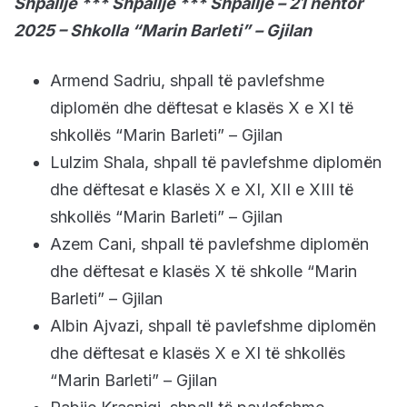
Shpallje *** Shpallje *** Shpallje – 21 nëntor
2025 – Shkolla “Marin Barleti” – Gjilan
Armend Sadriu, shpall të pavlefshme
diplomën dhe dëftesat e klasës X e XI të
shkollës “Marin Barleti” – Gjilan
Lulzim Shala, shpall të pavlefshme diplomën
dhe dëftesat e klasës X e XI, XII e XIII të
shkollës “Marin Barleti” – Gjilan
Azem Cani, shpall të pavlefshme diplomën
dhe dëftesat e klasës X të shkolle “Marin
Barleti” – Gjilan
Albin Ajvazi, shpall të pavlefshme diplomën
dhe dëftesat e klasës X e XI të shkollës
“Marin Barleti” – Gjilan