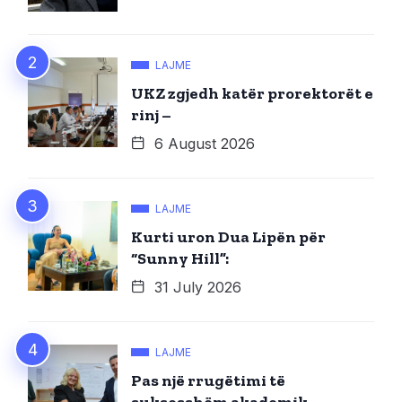
LAJME
UKZ zgjedh katër prorektorët e
rinj –
6 August 2026
LAJME
Kurti uron Dua Lipën për
“Sunny Hill”:
31 July 2026
LAJME
Pas një rrugëtimi të