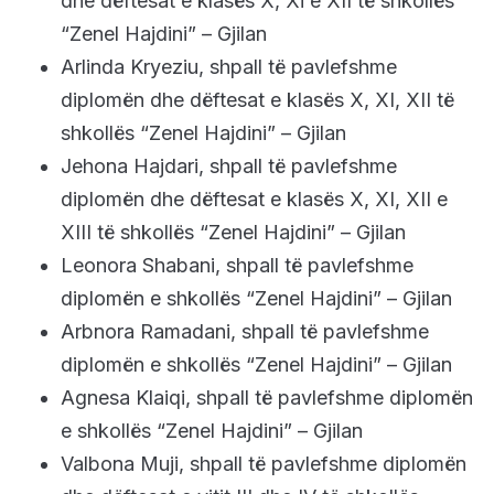
dhe dëftesat e klasës X, Xi e XII të shkollës
“Zenel Hajdini” – Gjilan
Arlinda Kryeziu, shpall të pavlefshme
diplomën dhe dëftesat e klasës X, XI, XII të
shkollës “Zenel Hajdini” – Gjilan
Jehona Hajdari, shpall të pavlefshme
diplomën dhe dëftesat e klasës X, XI, XII e
XIII të shkollës “Zenel Hajdini” – Gjilan
Leonora Shabani, shpall të pavlefshme
diplomën e shkollës “Zenel Hajdini” – Gjilan
Arbnora Ramadani, shpall të pavlefshme
diplomën e shkollës “Zenel Hajdini” – Gjilan
Agnesa Klaiqi, shpall të pavlefshme diplomën
e shkollës “Zenel Hajdini” – Gjilan
Valbona Muji, shpall të pavlefshme diplomën