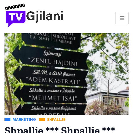
MARKETING
SHPALLJE
Shpallje *** Shpallje ***