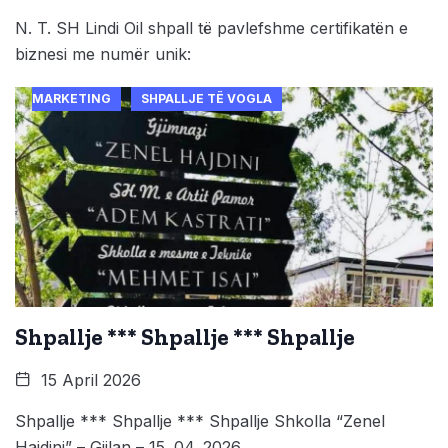
N. T. SH Lindi Oil shpall të pavlefshme certifikatën e
biznesi me numër unik:
MARKETING
SHPALLJE TË VOGLA
Shpallje *** Shpallje *** Shpallje
15 April 2026
Shpallje *** Shpallje *** Shpallje Shkolla “Zenel
Hajdini” – Gjilan – 15. 04. 2026