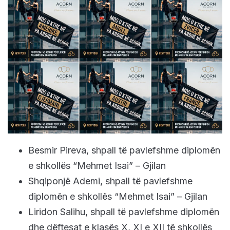
Besmir Pireva, shpall të pavlefshme diplomën
e shkollës “Mehmet Isai” – Gjilan
Shqiponjë Ademi, shpall të pavlefshme
diplomën e shkollës “Mehmet Isai” – Gjilan
Liridon Salihu, shpall të pavlefshme diplomën
dhe dëftesat e klasës X, XI e XII të shkollës