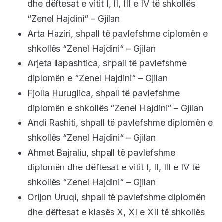
dhe dëftesat e vitit I, II, III e IV të shkollës
“Zenel Hajdini“ – Gjilan
Arta Haziri, shpall të pavlefshme diplomën e
shkollës “Zenel Hajdini“ – Gjilan
Arjeta llapashtica, shpall të pavlefshme
diplomën e “Zenel Hajdini“ – Gjilan
Fjolla Huruglica, shpall të pavlefshme
diplomën e shkollës “Zenel Hajdini“ – Gjilan
Andi Rashiti, shpall të pavlefshme diplomën e
shkollës “Zenel Hajdini“ – Gjilan
Ahmet Bajraliu, shpall të pavlefshme
diplomën dhe dëftesat e vitit I, II, III e IV të
shkollës “Zenel Hajdini“ – Gjilan
Orijon Uruqi, shpall të pavlefshme diplomën
dhe dëftesat e klasës X, XI e XII të shkollës