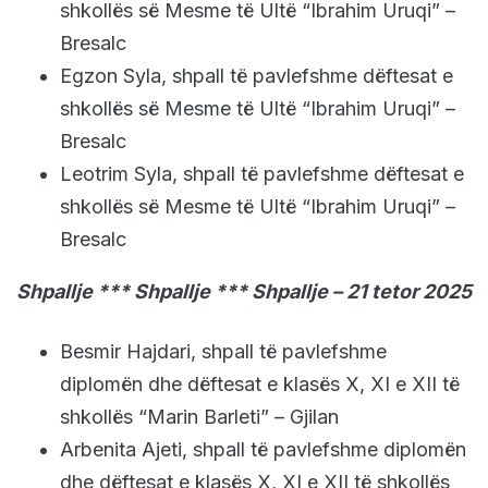
shkollës së Mesme të Ultë “Ibrahim Uruqi” –
Bresalc
Egzon Syla, shpall të pavlefshme dëftesat e
shkollës së Mesme të Ultë “Ibrahim Uruqi” –
Bresalc
Leotrim Syla, shpall të pavlefshme dëftesat e
shkollës së Mesme të Ultë “Ibrahim Uruqi” –
Bresalc
Shpallje *** Shpallje *** Shpallje – 21 tetor 2025
Besmir Hajdari, shpall të pavlefshme
diplomën dhe dëftesat e klasës X, XI e XII të
shkollës “Marin Barleti” – Gjilan
Arbenita Ajeti, shpall të pavlefshme diplomën
dhe dëftesat e klasës X, XI e XII të shkollës