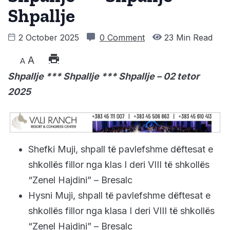
Shpallje
2 October 2025
0 Comment
23 Min Read
A
A
Shpallje *** Shpallje *** Shpallje – 02 tetor
2025
Shefki Muji, shpall të pavlefshme dëftesat e
shkollës fillor nga klas I deri VIII të shkollës
“Zenel Hajdini” – Bresalc
Hysni Muji, shpall të pavlefshme dëftesat e
shkollës fillor nga klasa I deri VIII të shkollës
“Zenel Hajdini” – Bresalc