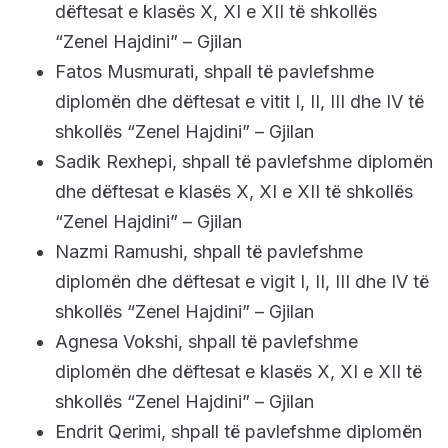
dëftesat e klasës X, XI e XII të shkollës
“Zenel Hajdini” – Gjilan
Fatos Musmurati, shpall të pavlefshme
diplomën dhe dëftesat e vitit I, II, III dhe IV të
shkollës “Zenel Hajdini” – Gjilan
Sadik Rexhepi, shpall të pavlefshme diplomën
dhe dëftesat e klasës X, XI e XII të shkollës
“Zenel Hajdini” – Gjilan
Nazmi Ramushi, shpall të pavlefshme
diplomën dhe dëftesat e vigit I, II, III dhe IV të
shkollës “Zenel Hajdini” – Gjilan
Agnesa Vokshi, shpall të pavlefshme
diplomën dhe dëftesat e klasës X, XI e XII të
shkollës “Zenel Hajdini” – Gjilan
Endrit Qerimi, shpall të pavlefshme diplomën