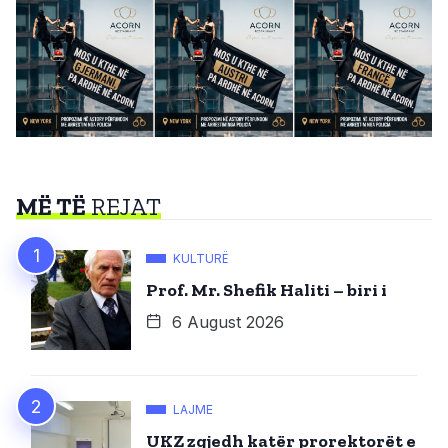
MË TË
REJAT
KULTURË
Prof. Mr. Shefik Haliti – biri i
6 August 2026
LAJME
UKZ zgjedh katër prorektorët e