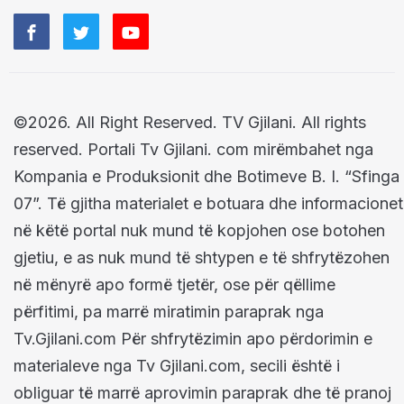
©2026. All Right Reserved. TV Gjilani. All rights
reserved. Portali Tv Gjilani. com mirëmbahet nga
Kompania e Produksionit dhe Botimeve B. I. “Sfinga
07”. Të gjitha materialet e botuara dhe informacionet
në këtë portal nuk mund të kopjohen ose botohen
gjetiu, e as nuk mund të shtypen e të shfrytëzohen
në mënyrë apo formë tjetër, ose për qëllime
përfitimi, pa marrë miratimin paraprak nga
Tv.Gjilani.com Për shfrytëzimin apo përdorimin e
materialeve nga Tv Gjilani.com, secili është i
obliguar të marrë aprovimin paraprak dhe të pranoj