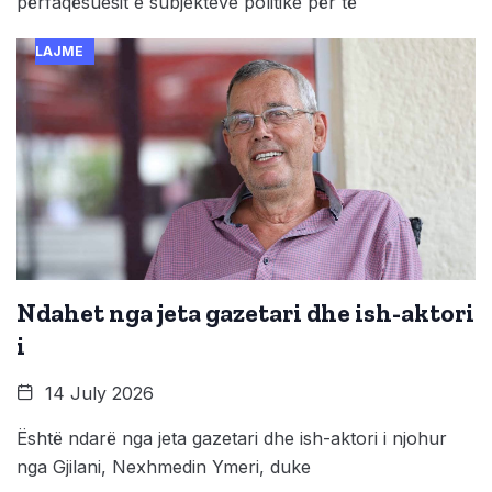
përfaqësuesit e subjekteve politike për të
LAJME
Ndahet nga jeta gazetari dhe ish-aktori
i
14 July 2026
Është ndarë nga jeta gazetari dhe ish-aktori i njohur
nga Gjilani, Nexhmedin Ymeri, duke