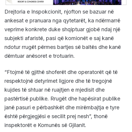
Drejtoria e Inspokcionit, njofton se bazuar në
ankesat e pranuara nga qytetarët, ka ndërmarrë
veprime konkrete duke shqiptuar gjobë ndaj një
subjekti afaristë, pasi që komionët e saj kanë
ndotur rrugët përmes bartjes së baltës dhe kanë
dëmtuar anësoret e trotuarin.
“Ftojmë të gjithë shoferët dhe operatorët që të
respektojnë detyrimet ligjore dhe të tregojnë
kujdes të shtuar në ruajtjen e mjedisit dhe
pastërtisë publike. Rrugët dhe hapësirat publike
janë pasuri e përbashkët dhe mirëmbajtja e tyre
është përgjegjësi e secilit prej nesh”, thonë
inspektorët e Komunës së Gjilanit.