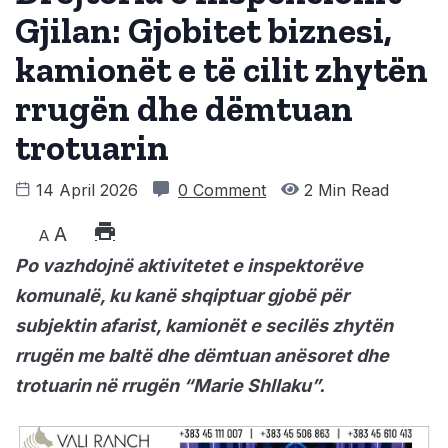
Gjilan: Gjobitet biznesi,
kamionët e të cilit zhytën
rrugën dhe dëmtuan
trotuarin
14 April 2026
0 Comment
2 Min Read
A
A
Po vazhdojnë aktivitetet e inspektorëve
komunalë, ku kanë shqiptuar gjobë për
subjektin afarist, kamionët e secilës zhytën
rrugën me baltë dhe dëmtuan anësoret dhe
trotuarin në rrugën “Marie Shllaku”.