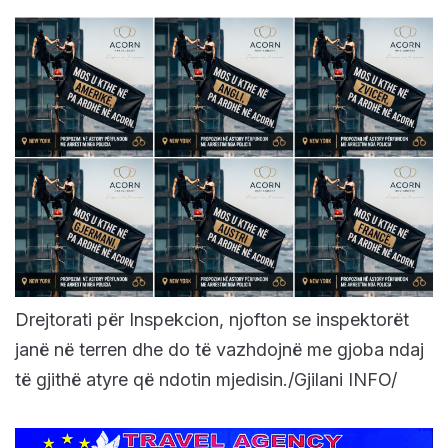
Drejtorati për Inspekcion, njofton se inspektorët
janë në terren dhe do të vazhdojnë me gjoba ndaj
të gjithë atyre që ndotin mjedisin./Gjilani INFO/