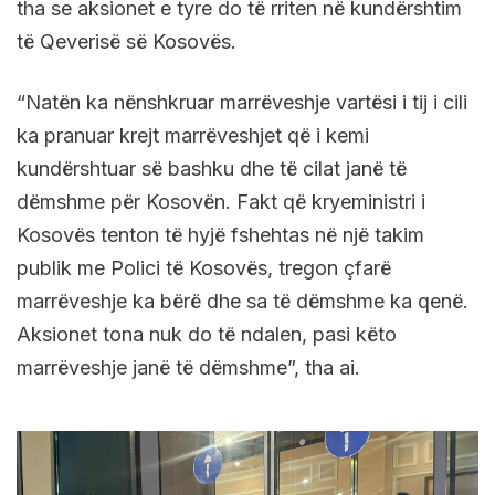
tha se aksionet e tyre do të rriten në kundërshtim
të Qeverisë së Kosovës.
“Natën ka nënshkruar marrëveshje vartësi i tij i cili
ka pranuar krejt marrëveshjet që i kemi
kundërshtuar së bashku dhe të cilat janë të
dëmshme për Kosovën. Fakt që kryeministri i
Kosovës tenton të hyjë fshehtas në një takim
publik me Polici të Kosovës, tregon çfarë
marrëveshje ka bërë dhe sa të dëmshme ka qenë.
Aksionet tona nuk do të ndalen, pasi këto
marrëveshje janë të dëmshme”, tha ai.