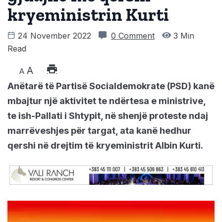
kryeministrin Kurti
24 November 2022
0 Comment
3 Min
Read
A
A
Anëtarë të Partisë Socialdemokrate (PSD) kanë
mbajtur një aktivitet te ndërtesa e ministrive,
te ish-Pallati i Shtypit, në shenjë proteste ndaj
marrëveshjes për targat, ata kanë hedhur
qershi në drejtim të
kryeministrit Albin Kurti.