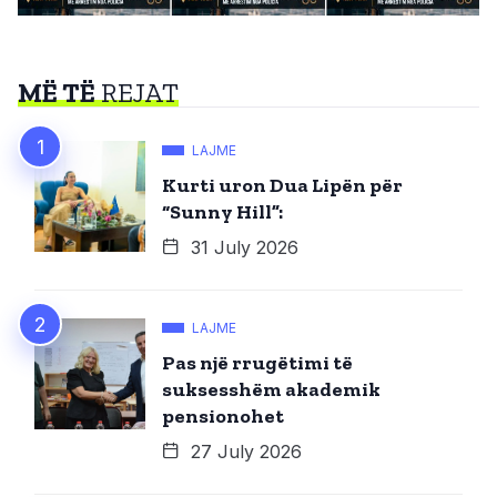
MË TË
REJAT
LAJME
Kurti uron Dua Lipën për
“Sunny Hill”:
31 July 2026
LAJME
Pas një rrugëtimi të
suksesshëm akademik
pensionohet
27 July 2026