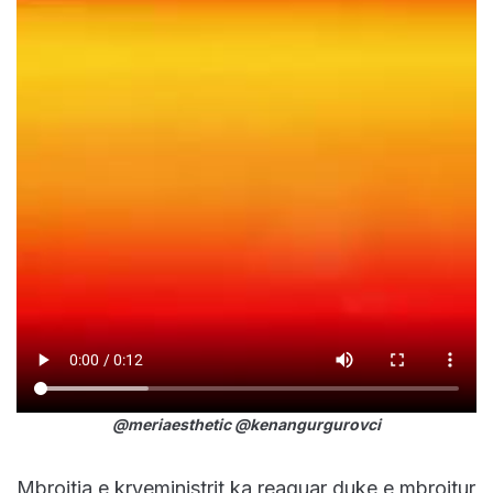
@meriaesthetic @kenangurgurovci
Mbrojtja e kryeministrit ka reaguar duke e mbrojtur