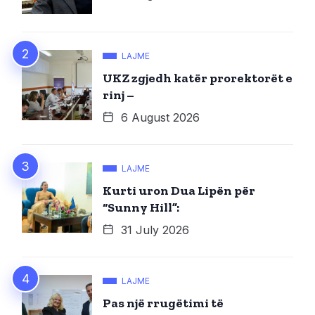
LAJME
UKZ zgjedh katër prorektorët e
rinj –
6 August 2026
LAJME
Kurti uron Dua Lipën për
“Sunny Hill”:
31 July 2026
LAJME
Pas një rrugëtimi të