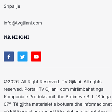
Shpallje
info@tvgjilani.com
NA NDIQNI
©2026. All Right Reserved. TV Gjilani. All rights
reserved. Portali Tv Gjilani. com mirëmbahet nga
Kompania e Produksionit dhe Botimeve B. I. “Sfinga
07”. Të gjitha materialet e botuara dhe informacionet
në këtë portal nuk mund të kopjohen ose botohen