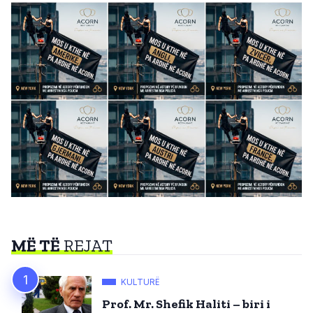
MË TË
REJAT
KULTURË
Prof. Mr. Shefik Haliti – biri i