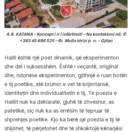
A.R. KATANA – Koncept i ri i ndërtimit! – Na kontaktoni në: ✆
+383 45 696 525 – Rr. Mulla Idrizi p. n. – Gjilan
Halili është një poet dinamik, që eksperimenton
dhe del i suksesshëm. Është i veçantë, origjinal
dhe, ndonëse eksperimenton, gjithnjë e ruan botën
e tij poetike, atë brumin e vet të krijimtarisë,
identitetin dhe individualitetin e tij. Te poezia e
Halilit nuk ka deklaratë, gjuhë të zhveshur, as
patetikë, siç nuk ka as errësim të tepruar të
shprehjes poetike. Kjo ka bërë që poezia e tij të
shijohet, të përjetohet dhe të shkaktojë kënaqësi