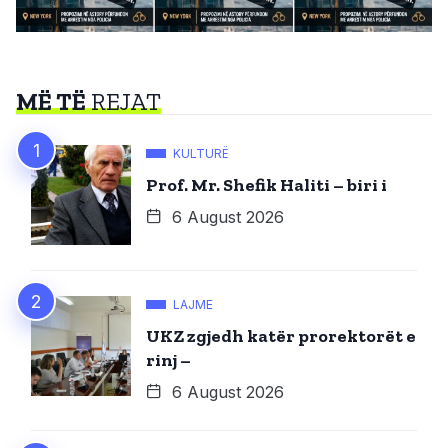
MË TË
REJAT
KULTURË
Prof. Mr. Shefik Haliti – biri i
6 August 2026
LAJME
UKZ zgjedh katër prorektorët e
rinj –
6 August 2026