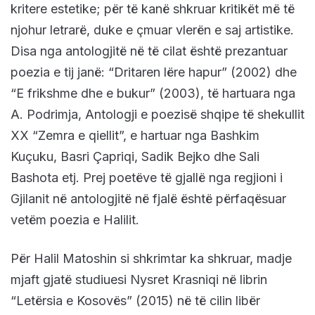
kritere estetike; për të kanë shkruar kritikët më të
njohur letrarë, duke e çmuar vlerën e saj artistike.
Disa nga antologjitë në të cilat është prezantuar
poezia e tij janë: “Dritaren lëre hapur” (2002) dhe
“E frikshme dhe e bukur” (2003), të hartuara nga
A. Podrimja, Antologji e poezisë shqipe të shekullit
XX “Zemra e qiellit”, e hartuar nga Bashkim
Kuçuku, Basri Çapriqi, Sadik Bejko dhe Sali
Bashota etj. Prej poetëve të gjallë nga regjioni i
Gjilanit në antologjitë në fjalë është përfaqësuar
vetëm poezia e Halilit.
Për Halil Matoshin si shkrimtar ka shkruar, madje
mjaft gjatë studiuesi Nysret Krasniqi në librin
“Letërsia e Kosovës” (2015) në të cilin libër