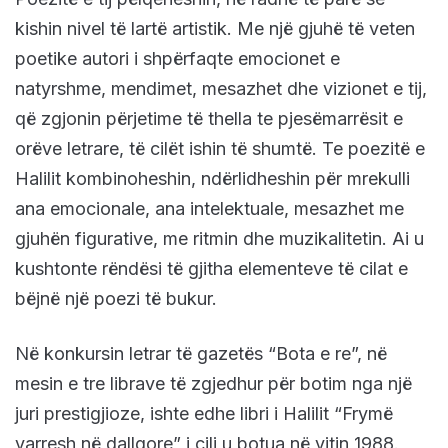
kishin nivel të lartë artistik. Me një gjuhë të veten
poetike autori i shpërfaqte emocionet e
natyrshme, mendimet, mesazhet dhe vizionet e tij,
që zgjonin përjetime të thella te pjesëmarrësit e
orëve letrare, të cilët ishin të shumtë. Te poezitë e
Halilit kombinoheshin, ndërlidheshin për mrekulli
ana emocionale, ana intelektuale, mesazhet me
gjuhën figurative, me ritmin dhe muzikalitetin. Ai u
kushtonte rëndësi të gjitha elementeve të cilat e
bëjnë një poezi të bukur.
Në konkursin letrar të gazetës “Bota e re”, në
mesin e tre librave të zgjedhur për botim nga një
juri prestigjioze, ishte edhe libri i Halilit “Frymë
varresh në dallgore” i cili u botua në vitin 1988.