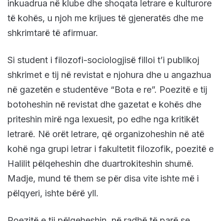
inkuadrua në klube dhe shoqata letrare e kulturore
të kohës, u njoh me krijues të gjeneratës dhe me
shkrimtarë të afirmuar.
Si student i filozofi-sociologjisë filloi t’i publikoj
shkrimet e tij në revistat e njohura dhe u angazhua
në gazetën e studentëve “Bota e re”. Poezitë e tij
botoheshin në revistat dhe gazetat e kohës dhe
priteshin mirë nga lexuesit, po edhe nga kritikët
letrarë. Në orët letrare, që organizoheshin në atë
kohë nga grupi letrar i fakultetit filozofik, poezitë e
Halilit pëlqeheshin dhe duartrokiteshin shumë.
Madje, mund të them se për disa vite ishte më i
pëlqyeri, ishte bërë yll.
Poezitë e tij pëlqeheshin, në radhë të parë se