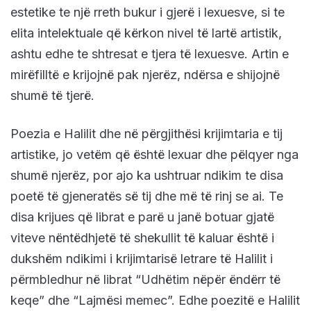
estetike te një rreth bukur i gjerë i lexuesve, si te
elita intelektuale që kërkon nivel të lartë artistik,
ashtu edhe te shtresat e tjera të lexuesve. Artin e
mirëfilltë e krijojnë pak njerëz, ndërsa e shijojnë
shumë të tjerë.
Poezia e Halilit dhe në përgjithësi krijimtaria e tij
artistike, jo vetëm që është lexuar dhe pëlqyer nga
shumë njerëz, por ajo ka ushtruar ndikim te disa
poetë të gjeneratës së tij dhe më të rinj se ai. Te
disa krijues që librat e parë u janë botuar gjatë
viteve nëntëdhjetë të shekullit të kaluar është i
dukshëm ndikimi i krijimtarisë letrare të Halilit i
përmbledhur në librat “Udhëtim nëpër ëndërr të
keqe” dhe “Lajmësi memec”. Edhe poezitë e Halilit