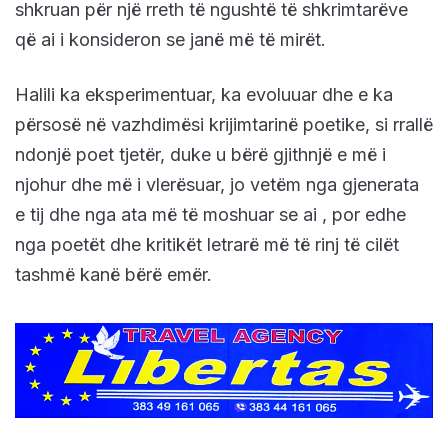
shkruan për një rreth të ngushtë të shkrimtarëve
që ai i konsideron se janë më të mirët.
Halili ka eksperimentuar, ka evoluuar dhe e ka
përsosë në vazhdimësi krijimtarinë poetike, si rrallë
ndonjë poet tjetër, duke u bërë gjithnjë e më i
njohur dhe më i vlerësuar, jo vetëm nga gjenerata
e tij dhe nga ata më të moshuar se ai , por edhe
nga poetët dhe kritikët letrarë më të rinj të cilët
tashmë kanë bërë emër.