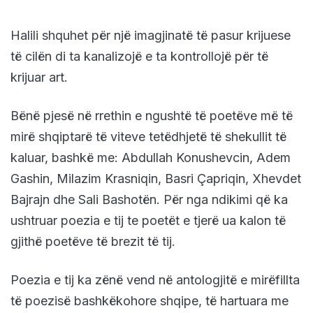
Halili shquhet për një imagjinatë të pasur krijuese
të cilën di ta kanalizojë e ta kontrollojë për të
krijuar art.
Bënë pjesë në rrethin e ngushtë të poetëve më të
mirë shqiptarë të viteve tetëdhjetë të shekullit të
kaluar, bashkë me: Abdullah Konushevcin, Adem
Gashin, Milazim Krasniqin, Basri Çapriqin, Xhevdet
Bajrajn dhe Sali Bashotën. Për nga ndikimi që ka
ushtruar poezia e tij te poetët e tjerë ua kalon të
gjithë poetëve të brezit të tij.
Poezia e tij ka zënë vend në antologjitë e mirëfillta
të poezisë bashkëkohore shqipe, të hartuara me