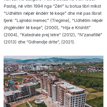
Pastaj, në vitin 1994 nga “Zëri” iu botua libri mikst
“Udhëtim nëpër ëndërr të keqe” dhe më pas librat
tjerë: “Lajmësi memec” (Tregime), “Udhëtim nëpër
zhgjëndërr të keqe”, (2000), “Hija e Krishtit”
(2004), “Katedrale prej letre” (2012), “N’zanafillë”
(2013) dhe “Gdhendje drite”, (2021).