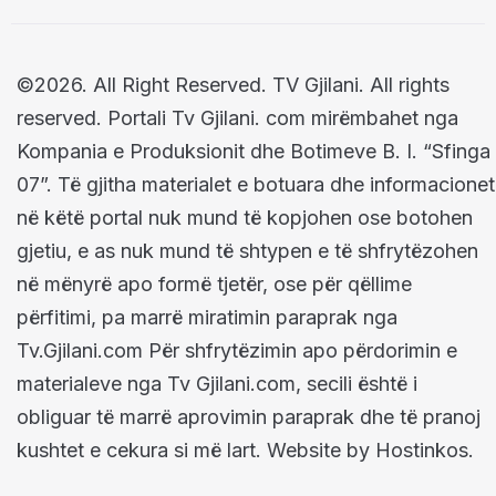
©2026. All Right Reserved. TV Gjilani. All rights
reserved. Portali Tv Gjilani. com mirëmbahet nga
Kompania e Produksionit dhe Botimeve B. I. “Sfinga
07”. Të gjitha materialet e botuara dhe informacionet
në këtë portal nuk mund të kopjohen ose botohen
gjetiu, e as nuk mund të shtypen e të shfrytëzohen
në mënyrë apo formë tjetër, ose për qëllime
përfitimi, pa marrë miratimin paraprak nga
Tv.Gjilani.com Për shfrytëzimin apo përdorimin e
materialeve nga Tv Gjilani.com, secili është i
obliguar të marrë aprovimin paraprak dhe të pranoj
kushtet e cekura si më lart. Website by Hostinkos.