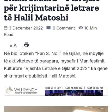
për krijimtarinë letrare
të Halil Matoshi
3 December 2022
0 Comment
10 Min
Read
A
A
Në bibliotekën “Fan S. Noli” në Gjilan, në mbyllje
të aktiviteteve të parapara, mysafir i Manifestimit
Kulturore “Vjeshta Letrare e Gjilanit 2022” ka qenë
shkrimtari e publicisti Halil Matoshi.