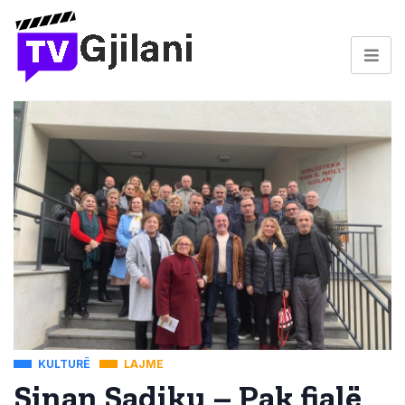
KULTURË
LAJME
Sinan Sadiku – Pak fjalë