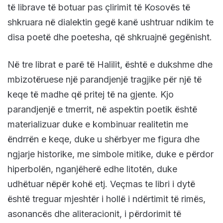
të librave të botuar pas çlirimit të Kosovës të
shkruara në dialektin gegë kanë ushtruar ndikim te
disa poetë dhe poetesha, që shkruajnë gegënisht.
Në tre librat e parë të Halilit, është e dukshme dhe
mbizotëruese një parandjenjë tragjike për një të
keqe të madhe që pritej të na gjente. Kjo
parandjenjë e tmerrit, në aspektin poetik është
materializuar duke e kombinuar realitetin me
ëndrrën e keqe, duke u shërbyer me figura dhe
ngjarje historike, me simbole mitike, duke e përdor
hiperbolën, nganjëherë edhe litotën, duke
udhëtuar nëpër kohë etj. Veçmas te libri i dytë
është treguar mjeshtër i hollë i ndërtimit të rimës,
asonancës dhe aliteracionit, i përdorimit të