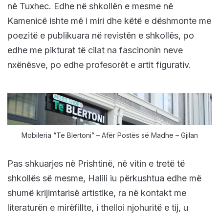
në Tuxhec. Edhe në shkollën e mesme në
Kamenicë ishte më i miri dhe këtë e dëshmonte me
poezitë e publikuara në revistën e shkollës, po
edhe me pikturat të cilat na fascinonin neve
nxënësve, po edhe profesorët e artit figurativ.
Mobileria “Te Blertoni” – Afër Postës së Madhe – Gjilan
Pas shkuarjes në Prishtinë, në vitin e tretë të
shkollës së mesme, Halili iu përkushtua edhe më
shumë krijimtarisë artistike, ra në kontakt me
literaturën e mirëfillte, i thelloi njohuritë e tij, u