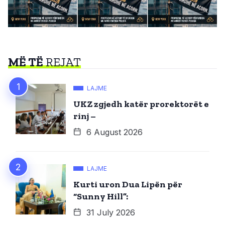
MË TË
REJAT
LAJME
UKZ zgjedh katër prorektorët e
rinj –
6 August 2026
LAJME
Kurti uron Dua Lipën për
“Sunny Hill”:
31 July 2026