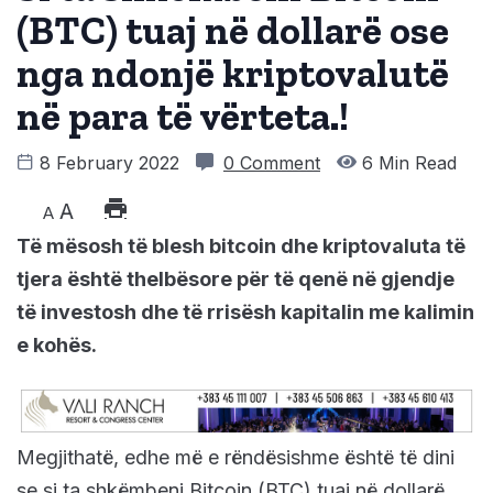
(BTC) tuaj në dollarë ose
nga ndonjë kriptovalutë
në para të vërteta.!
8 February 2022
0 Comment
6 Min Read
A
A
Të mësosh të blesh bitcoin dhe kriptovaluta të
tjera është thelbësore për të qenë në gjendje
të investosh dhe të rrisësh kapitalin me kalimin
e kohës.
Megjithatë, edhe më e rëndësishme është të dini
se si ta shkëmbeni Bitcoin (BTC) tuaj në dollarë