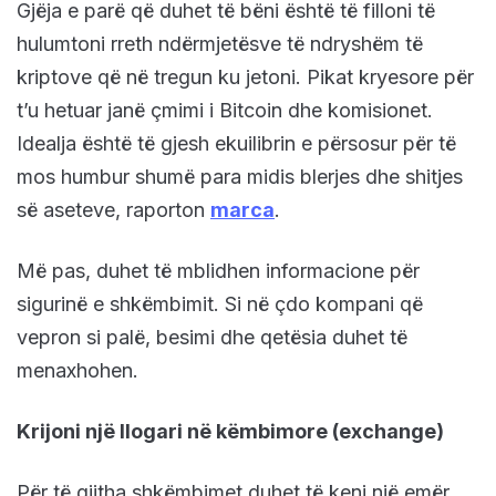
Gjëja e parë që duhet të bëni është të filloni të
hulumtoni rreth ndërmjetësve të ndryshëm të
kriptove që në tregun ku jetoni. Pikat kryesore për
t’u hetuar janë çmimi i Bitcoin dhe komisionet.
Idealja është të gjesh ekuilibrin e përsosur për të
mos humbur shumë para midis blerjes dhe shitjes
së aseteve, raporton
marca
.
Më pas, duhet të mblidhen informacione për
sigurinë e shkëmbimit. Si në çdo kompani që
vepron si palë, besimi dhe qetësia duhet të
menaxhohen.
Krijoni një llogari në këmbimore (exchange)
Për të gjitha shkëmbimet duhet të keni një emër