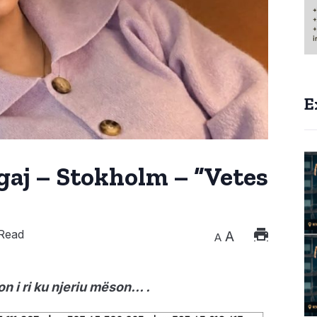
E
gaj – Stokholm – “Vetes
Read
A
A
on i ri ku njeriu mëson… .