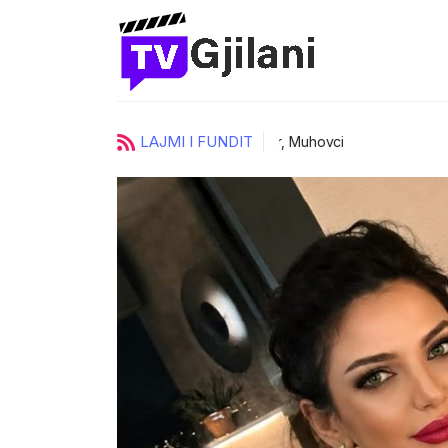
LAJMI I FUNDIT
ci
UKZ zgjedh katër prorektorë