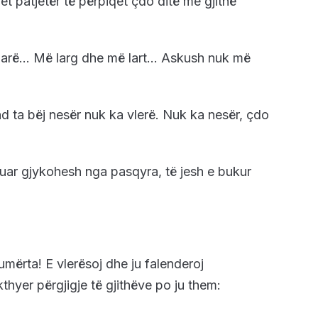
t patjetër të përpiqet çdo ditë me gjithë
parë… Më larg dhe më lart… Askush nuk më
ta bëj nesër nuk ka vlerë. Nuk ka nesër, çdo
uar gjykohesh nga pasqyra, të jesh e bukur
umërta! E vlerësoj dhe ju falenderoj
thyer përgjigje të gjithëve po ju them: