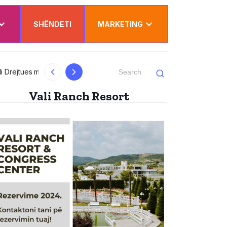
SHËNDETI
MARKETING
al
Kurti uron Dua Lipën për “Sunny Hill”: Ësh
Vali Ranch Resort