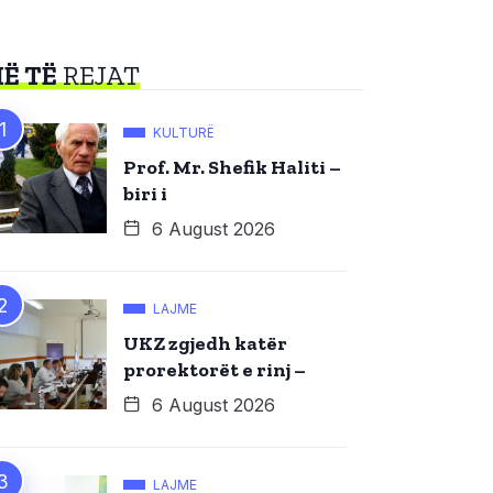
Ë TË
REJAT
KULTURË
Prof. Mr. Shefik Haliti –
biri i
6 August 2026
LAJME
UKZ zgjedh katër
prorektorët e rinj –
6 August 2026
LAJME