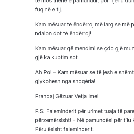
të mos thënë e pamundur, por njeriu duhe
fuqinë e tij.
Kam mësuar të ëndërroj më larg se më 
ndalon dot të ëndërroj!
Kam mësuar që mendimi se çdo gjë mund 
gjë ka kuptim sot.
Ah Po! – Kam mësuar se të jesh e shëmt
gjykohesh nga shoqëria!
Prandaj Gëzuar Vetja Ime!
P.S: Faleminderit për urimet tuaja të pan
përzemërsisht! – Në pamundësi për t’iu k
Përulësisht faleminderit!