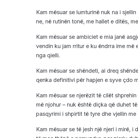
Kam mësuar se lumturinë nuk na i sjellin a
ne, në rutinën tonë, me hallet e ditës, me
Kam mësuar se ambiciet e mia janë asgj
vendin ku jam rritur e ku ëndrra ime më 
nga qielli.
Kam mësuar se shëndeti, ai dreq shënde
qenka definitivi për hapjen e syve çdo 
Kam mësuar se njerëzit të cilët shprehin 
më njohur – nuk është diçka që duhet t
pasqyrimi i shpirtit të tyre dhe vjellin m
Kam mësuar se të jesh një njeri i mirë, i d