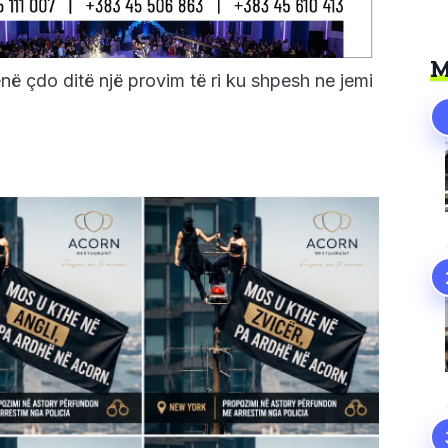
M
në çdo ditë një provim të ri ku shpesh ne jemi