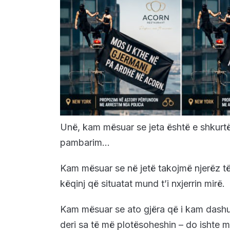
Unë, kam mësuar se jeta është e shkurtë
pambarim…
Kam mësuar se në jetë takojmë njerëz të m
këqinj që situatat mund t’i nxjerrin mirë.
Kam mësuar se ato gjëra që i kam dashu
deri sa të më plotësoheshin – do ishte m