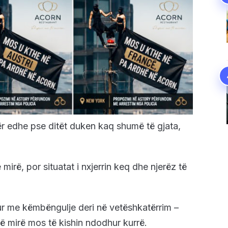
r edhe pse ditët duken kaq shumë të gjata,
irë, por situatat i nxjerrin keq dhe njerëz të
r me këmbëngulje deri në vetëshkatërrim –
ë mirë mos të kishin ndodhur kurrë.