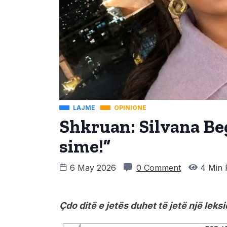
LAJME
OPINIONE
Shkruan: Silvana Be
sime!”
6 May 2026
0 Comment
4 Min 
Çdo ditë e jetës duhet të jetë një leksi