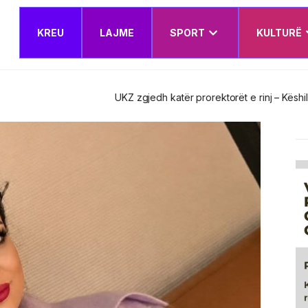
KREU
LAJME
SPORT
KULTURË
t e rinj – Këshilli Drejtues miraton edhe Planin e Veprimit Institucion