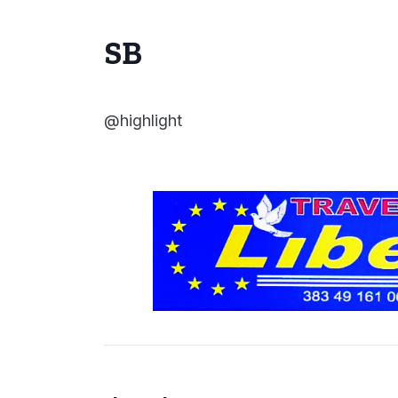
SB
@highlight