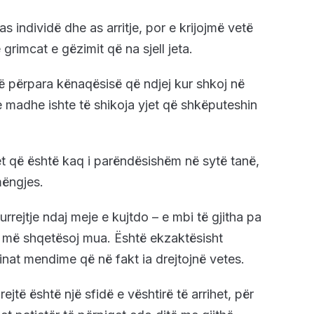
s individë dhe as arritje, por e krijojmë vetë
 grimcat e gëzimit që na sjell jeta.
ë përpara kënaqësisë që ndjej kur shkoj në
e madhe ishte të shikoja yjet që shkëputeshin
t që është kaq i parëndësishëm në sytë tanë,
mëngjes.
urrejtje ndaj meje e kujtdo – e mbi të gjitha pa
ë më shqetësoj mua. Është ekzaktësisht
e inat mendime që në fakt ia drejtojnë vetes.
rejtë është një sfidë e vështirë të arrihet, për