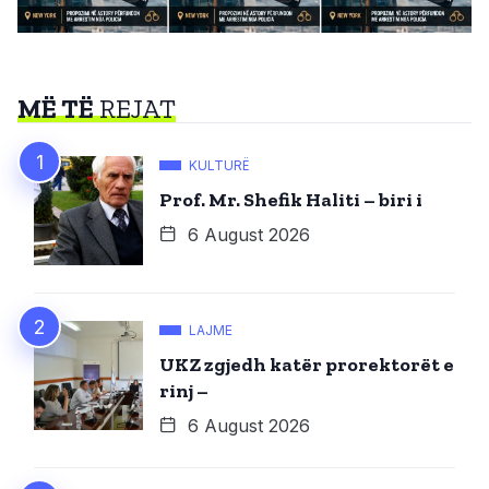
MË TË
REJAT
KULTURË
Prof. Mr. Shefik Haliti – biri i
6 August 2026
LAJME
UKZ zgjedh katër prorektorët e
rinj –
6 August 2026