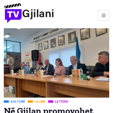
KULTURË
LAJME
LETËRSI
Në Gjilan promovohet