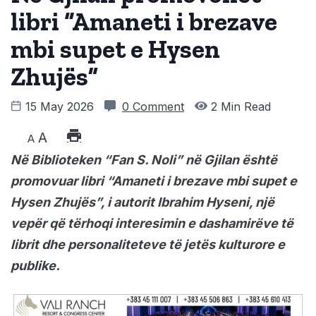
libri “Amaneti i brezave
mbi supet e Hysen
Zhujës”
15 May 2026
0 Comment
2 Min Read
A
A
Në Biblioteken “Fan S. Noli” në Gjilan është
promovuar libri “Amaneti i brezave mbi supet e
Hysen Zhujës”, i autorit Ibrahim Hyseni, një
vepër që tërhoqi interesimin e dashamirëve të
librit dhe personaliteteve të jetës kulturore e
publike.