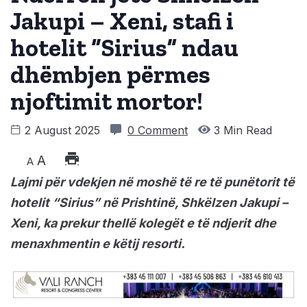
Jakupi – Xeni, stafi i
hotelit “Sirius” ndau
dhëmbjen përmes
njoftimit mortor!
2 August 2025
0 Comment
3 Min Read
A
A
Lajmi për vdekjen në moshë të re të punëtorit të
hotelit “Sirius” në Prishtinë, Shkëlzen Jakupi –
Xeni, ka prekur thellë kolegët e të ndjerit dhe
menaxhmentin e këtij resorti.