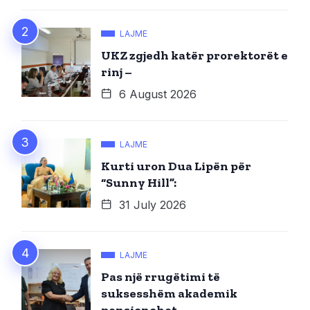
LAJME
UKZ zgjedh katër prorektorët e
rinj –
6 August 2026
LAJME
Kurti uron Dua Lipën për
“Sunny Hill”:
31 July 2026
LAJME
Pas një rrugëtimi të
suksesshëm akademik