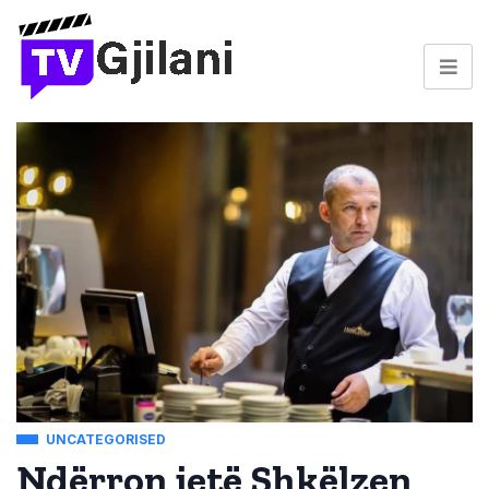
UNCATEGORISED
Ndërron jetë Shkëlzen