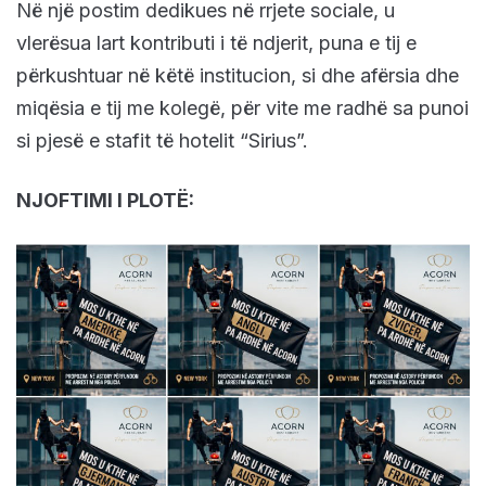
Në një postim dedikues në rrjete sociale, u
vlerësua lart kontributi i të ndjerit, puna e tij e
përkushtuar në këtë institucion, si dhe afërsia dhe
miqësia e tij me kolegë, për vite me radhë sa punoi
si pjesë e stafit të hotelit “Sirius”.
NJOFTIMI I PLOTË: