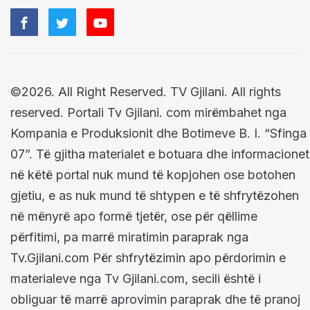
©2026. All Right Reserved. TV Gjilani. All rights
reserved. Portali Tv Gjilani. com mirëmbahet nga
Kompania e Produksionit dhe Botimeve B. I. “Sfinga
07”. Të gjitha materialet e botuara dhe informacionet
në këtë portal nuk mund të kopjohen ose botohen
gjetiu, e as nuk mund të shtypen e të shfrytëzohen
në mënyrë apo formë tjetër, ose për qëllime
përfitimi, pa marrë miratimin paraprak nga
Tv.Gjilani.com Për shfrytëzimin apo përdorimin e
materialeve nga Tv Gjilani.com, secili është i
obliguar të marrë aprovimin paraprak dhe të pranoj