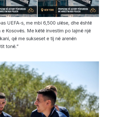
ipas UEFA-s, me mbi 6,500 ulëse, dhe është
in e Kosovës. Me këtë investim po lajmë një
llkani, që me sukseset e tij në arenën
it tonë.”