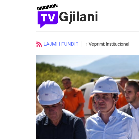
LAJMI I FUNDIT
imit Institucional
Kurti uron Dua Lipën për “