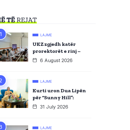
Ë TË
REJAT
LAJME
UKZ zgjedh katër
prorektorët e rinj –
6 August 2026
LAJME
Kurti uron Dua Lipën
për “Sunny Hill”:
31 July 2026
LAJME