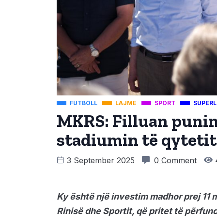
FUTBOLL
LAJME
SPORT
SUPERL
MKRS: Filluan punim
stadiumin të qyteti
3 September 2025
0 Comment
Ky është një investim madhor prej 11 m
Rinisë dhe Sportit, që pritet të përfun