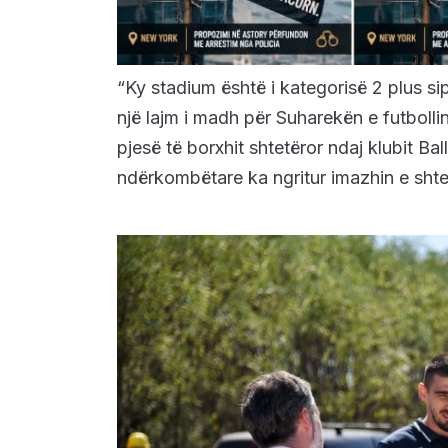
“Ky stadium është i kategorisë 2 plus s
një lajm i madh për Suharekën e futboll
pjesë të borxhit shtetëror ndaj klubit Ba
ndërkombëtare ka ngritur imazhin e shtet