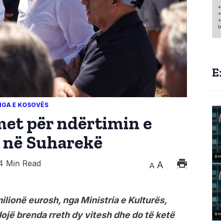
E
IGA E KOSOVËS
et për ndërtimin e
t në Suharekë
4 Min Read
A
A
ilionë eurosh, nga Ministria e Kulturës,
dojë brenda rreth dy vitesh dhe do të ketë