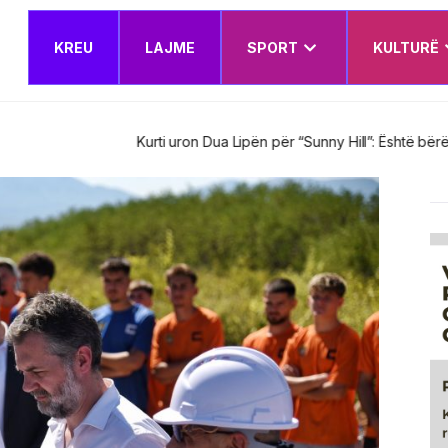
KREU
LAJME
SPORT
KULTURË
Sunny Hill”: Është bërë një nga ngjarjet kryesore kulturore të