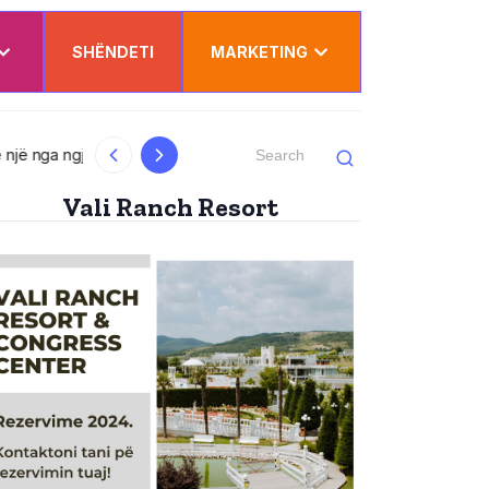
SHËNDETI
MARKETING
Pas një rrugëtimi të suksesshëm akademik
Vali Ranch Resort