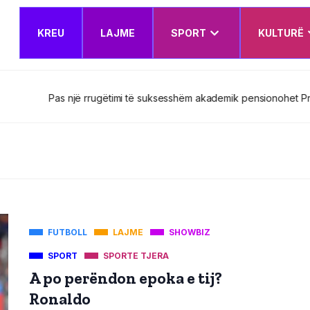
KREU
LAJME
SPORT
KULTURË
esshëm akademik pensionohet Prof. Asoc. Dr. Nerxhivane Krasniqi
FUTBOLL
LAJME
SHOWBIZ
SPORT
SPORTE TJERA
A po perëndon epoka e tij?
Ronaldo