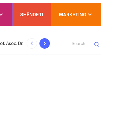
SHËNDETI
MARKETING
Dy punëtorë nga Kosova lëndohen rëndë në