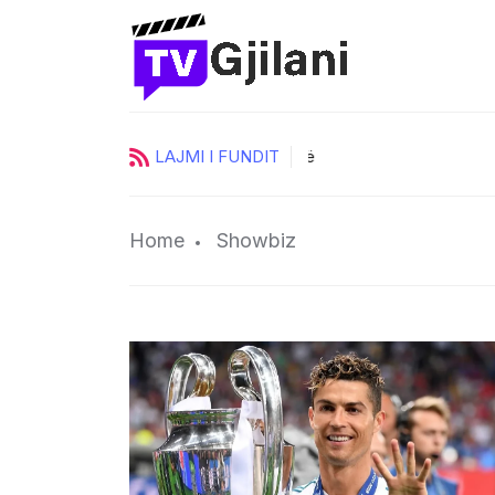
LAJMI I FUNDIT
urore të
Pas një rrugëtimi të suks
Home
Showbiz