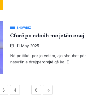
SHOWBIZ
Cfarë po ndodh me jetën e saj
11 May 2025
Në politikë, por jo vetëm, ajo shquhet për
natyrën e drejtpërdrejtë që ka. E
…
3
4
8