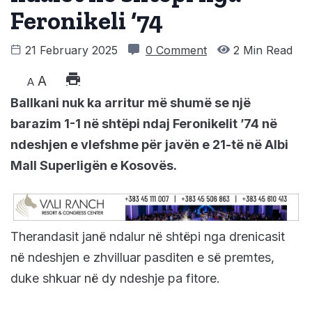
Feronikeli ‘74
21 February 2025
0 Comment
2 Min Read
A
A
Ballkani nuk ka arritur më shumë se një
barazim 1-1 në shtëpi ndaj Feronikelit ’74 në
ndeshjen e vlefshme për javën e 21-të në Albi
Mall Superligën e Kosovës.
Therandasit janë ndalur në shtëpi nga drenicasit
në ndeshjen e zhvilluar pasditen e së premtes,
duke shkuar në dy ndeshje pa fitore.