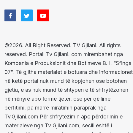
©2026. All Right Reserved. TV Gjilani. All rights
reserved. Portali Tv Gjilani. com mirëmbahet nga
Kompania e Produksionit dhe Botimeve B. I. “Sfinga
07”. Të gjitha materialet e botuara dhe informacionet
në këtë portal nuk mund të kopjohen ose botohen
gjetiu, e as nuk mund të shtypen e të shfrytëzohen
në mënyrë apo formë tjetër, ose për qëllime
përfitimi, pa marrë miratimin paraprak nga
Tv.Gjilani.com Për shfrytëzimin apo përdorimin e
materialeve nga Tv Gjilani.com, secili është i