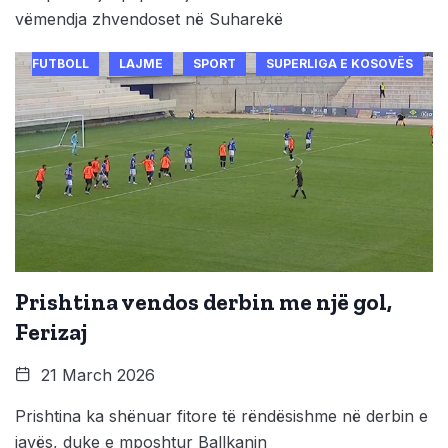
vëmendja zhvendoset në Suharekë
FUTBOLL
LAJME
SPORT
SUPERLIGA E KOSOVËS
Prishtina vendos derbin me një gol,
Ferizaj
21 March 2026
Prishtina ka shënuar fitore të rëndësishme në derbin e
javës, duke e mposhtur Ballkanin