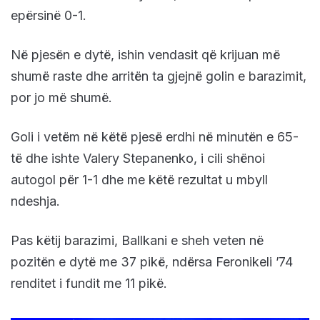
epërsinë 0-1.
Në pjesën e dytë, ishin vendasit që krijuan më
shumë raste dhe arritën ta gjejnë golin e barazimit,
por jo më shumë.
Goli i vetëm në këtë pjesë erdhi në minutën e 65-
të dhe ishte Valery Stepanenko, i cili shënoi
autogol për 1-1 dhe me këtë rezultat u mbyll
ndeshja.
Pas këtij barazimi, Ballkani e sheh veten në
pozitën e dytë me 37 pikë, ndërsa Feronikeli ’74
renditet i fundit me 11 pikë.