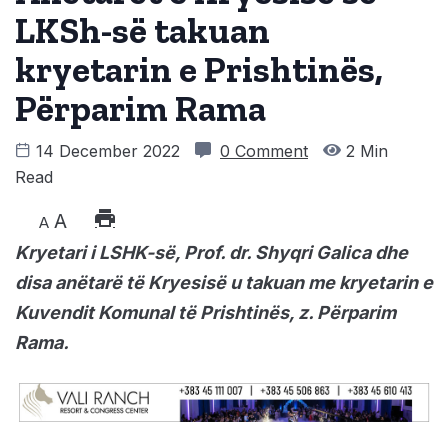
LKSh-së takuan
kryetarin e Prishtinës,
Përparim Rama
14 December 2022
0 Comment
2 Min
Read
A
A
Kryetari i LSHK-së, Prof. dr. Shyqri Galica dhe
disa anëtarë të Kryesisë u takuan me kryetarin e
Kuvendit Komunal të Prishtinës, z. Përparim
Rama.