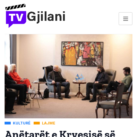
KULTURË
LAJME
Anëtarët e Kryesisë së