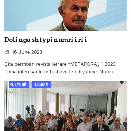
Doli nga shtypi numri i ri i
16 June 2023
Çka përmban revista letrare “METAFORA”, 1-2023.
Tema interesante të fushave të ndryshme. Numri i
KULTURË
LAJME