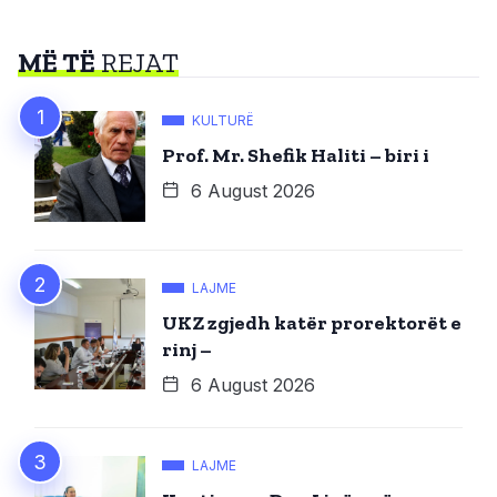
MË TË
REJAT
KULTURË
Prof. Mr. Shefik Haliti – biri i
6 August 2026
LAJME
UKZ zgjedh katër prorektorët e
rinj –
6 August 2026
LAJME