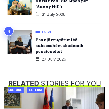
Kurti uron Dua Lipën për
“Sunny Hill”:
31 July 2026
LAJME
Pas një rrugëtimi të
suksesshëm akademik
pensionohet
27 July 2026
RELATED
STORIES FOR YOU
KULTURË
LETËRSI