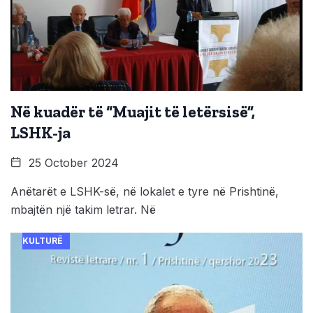
Në kuadër të “Muajit të letërsisë”,
LSHK-ja
25 October 2024
Anëtarët e LSHK-së, në lokalet e tyre në Prishtinë,
mbajtën një takim letrar. Në
KULTURË