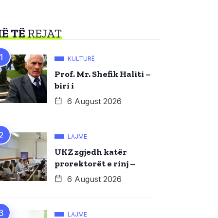
Ë TË
REJAT
KULTURË
Prof. Mr. Shefik Haliti –
biri i
6 August 2026
LAJME
UKZ zgjedh katër
prorektorët e rinj –
6 August 2026
LAJME