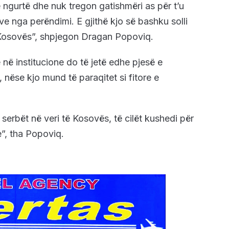
të ngurtë dhe nuk tregon gatishmëri as për t’u
ve nga perëndimi. E gjithë kjo së bashku solli
e Kosovës”, shpjegon Dragan Popoviq.
 në institucione do të jetë edhe pjesë e
i, nëse kjo mund të paraqitet si fitore e
serbët në veri të Kosovës, të cilët kushedi për
e”, tha Popoviq.