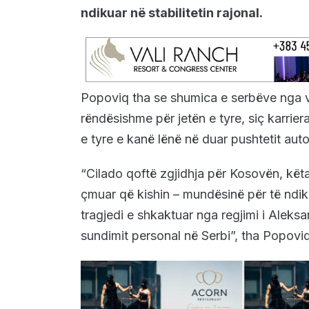
ndikuar në stabilitetin rajonal.
Popoviq tha se shumica e serbëve nga ve
rëndësishme për jetën e tyre, siç karrie
e tyre e kanë lënë në duar pushtetit auto
“Cilado qoftë zgjidhja për Kosovën, kë
çmuar që kishin – mundësinë për të ndikua
tragjedi e shkaktuar nga regjimi i Aleksan
sundimit personal në Serbi”, tha Popoviq