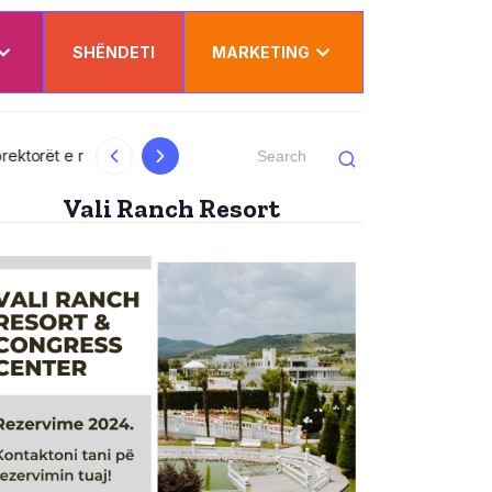
SHËNDETI
MARKETING
al
Kurti uron Dua Lipën për “Sunny Hill”: Ësh
Vali Ranch Resort