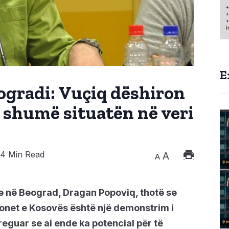
E
ogradi: Vuçiq dëshiron
ë shumë situatën në veri
4 Min Read
A
A
ike në Beograd, Dragan Popoviq, thotë se
cionet e Kosovës është një demonstrim i
reguar se ai ende ka potencial për të