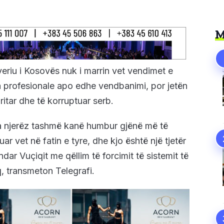
M
riu i Kosovës nuk i marrin vet vendimet e
ra profesionale apo edhe vendbanimi, por jetën
ritar dhe të korruptuar serb.
ta njerëz tashmë kanë humbur gjënë më të
r vet në fatin e tyre, dhe kjo është një tjetër
dar Vuçiqit me qëllim të forcimit të sistemit të
, transmeton Telegrafi.