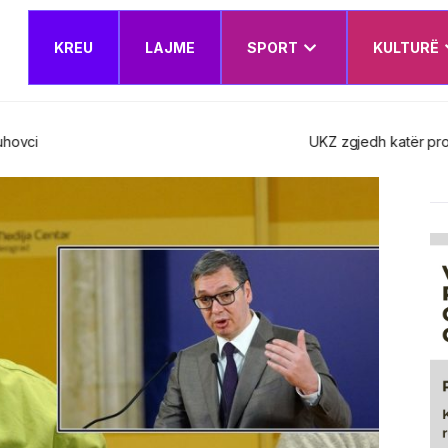
KREU
LAJME
SPORT
KULTURË
t e rinj – Këshilli Drejtues miraton edhe Planin e Veprimit Institucion