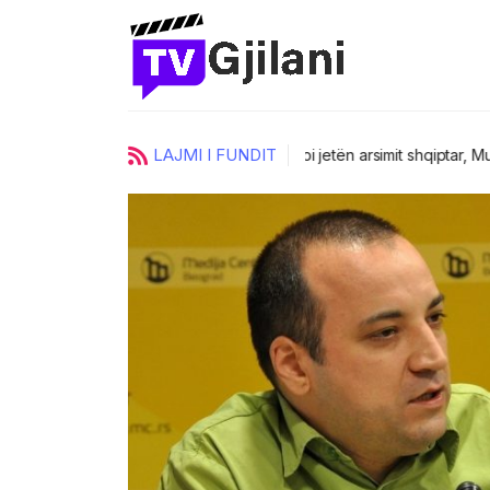
LAJMI I FUNDIT
ci
UKZ zgjedh katër prorektorë