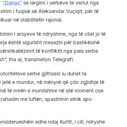
r
“Danas”
se largimi i serbëve te veriut nga
trim i fuqisë së Aleksandar Vuçiqit, për të
kuar në stabilitetin rajonal.
inim i arsyeve të ndryshme, nga të cilat jo të
orja është sigurisht mesazhi për bashkësinë
rshkallëzimit të konfliktit nga pala serbe
h”, tha ai, transmeton Telegrafi.
toriteteve serbe gjithsesi iu duhet ta
ë jetë e mundur, në mënyrë që çdo zgjidhje të
 më të mirën e mundshme në atë moment ose
krahasim me luftën, spastrimin etnik apo
nsiderueshëm edhe ndaj Kurtit, i cili, ndryshe