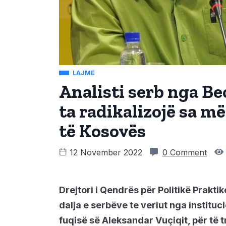
LAJME
Analisti serb nga Be
ta radikalizojë sa m
të Kosovës
12 November 2022
0 Comment
Drejtori i Qendrës për Politikë Prakt
dalja e serbëve te veriut nga institu
fuqisë së Aleksandar Vuçiqit, për të t