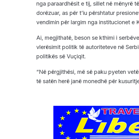
nga paraardhësit e tij, sillet në mënyrë 
dorëzuar, as për t’iu përshtatur presione
vendimin për largim nga institucionet 
Ai, megjithatë, beson se kthimi i serbëve
vlerësimit politik të autoriteteve në Serb
politikës së Vuçiqit.
“Në përgjithësi, më së paku pyeten vetë 
të satën herë janë monedhë për kusuritj