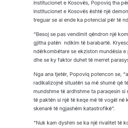
institucionet e Kosovës, Popoviq tha pë
institucionet e Kosovës është një demons
treguar se ai ende ka potencial për të ndi
“Besoj se pas vendimit qëndron një komb
gjitha patën ndikim të barabartë. Kryes
ndërkombëtare se ekziston mundësia e pë
dhe se ky faktor duhet të merret parasys
Nga ana tjetër, Popoviq potencon se, “au
radikalizojnë situatën sa më shumë që t
mundshme të ardhshme ta paraqesin si
të paktën si një të keqe më të vogël në 
skenarë të ngjashëm katastrofikë”.
“Nuk kam dyshim se ka një rivalitet të ko