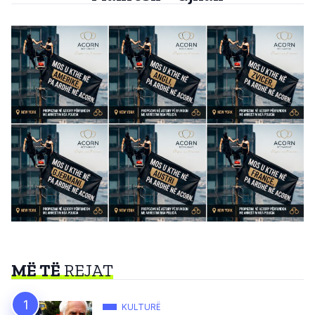
MË TË
REJAT
KULTURË