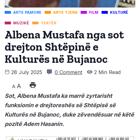
ARTE PAMORE
ARTE TJERA
FILM
KULTURË
MUZIKË
TEATËR
Albena Mustafa nga sot
drejton Shtëpinë e
Kulturës në Bujanoc
28 July 2025
0 Comment
2 Min Read
A
A
Sot, Albena Mustafa ka marrë zyrtarisht
funksionin e drejtoreshës së Shtëpisë së
Kulturës në Bujanoc, duke zëvendësuar në këtë
pozitë Adem Hasanin.