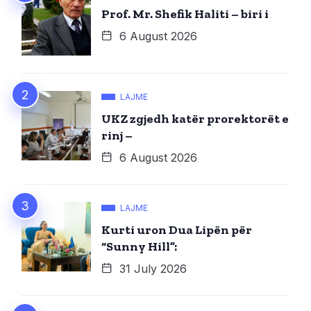
Prof. Mr. Shefik Haliti – biri i
6 August 2026
LAJME
UKZ zgjedh katër prorektorët e
rinj –
6 August 2026
LAJME
Kurti uron Dua Lipën për
“Sunny Hill”:
31 July 2026