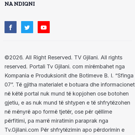
NA NDIQNI
©2026. All Right Reserved. TV Gjilani. All rights
reserved. Portali Tv Gjilani. com mirëmbahet nga
Kompania e Produksionit dhe Botimeve B. I. “Sfinga
07”. Të gjitha materialet e botuara dhe informacionet
në këtë portal nuk mund të kopjohen ose botohen
gjetiu, e as nuk mund të shtypen e të shfrytëzohen
në mënyrë apo formë tjetër, ose për qëllime
përfitimi, pa marrë miratimin paraprak nga
Tv.Gjilani.com Për shfrytëzimin apo përdorimin e