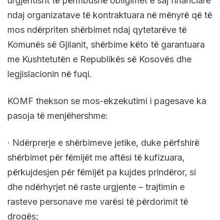
urgjentisht të përmbushë obligimet e saj financiare
ndaj organizatave të kontraktuara në mënyrë që të
mos ndërpriten shërbimet ndaj qytetarëve të
Komunës së Gjilanit, shërbime këto të garantuara
me Kushtetutën e Republikës së Kosovës dhe
legjislacionin në fuqi.
KOMF thekson se mos-ekzekutimi i pagesave ka
pasoja të menjëhershme:
· Ndërprerje e shërbimeve jetike, duke përfshirë
shërbimet për fëmijët me aftësi të kufizuara,
përkujdesjen për fëmijët pa kujdes prindëror, si
dhe ndërhyrjet në raste urgjente – trajtimin e
rasteve personave me varësi të përdorimit të
drogës;