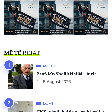
MË TË
REJAT
KULTURË
Prof. Mr. Shefik Haliti – biri i
6 August 2026
LAJME
UKZ zgjedh katër prorektorët e