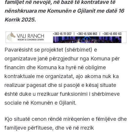
familjet në nevojë, në bazë të kontratave të
nënshkruara me Komunën e Gjilanit me datë 16
Korrik 2025.
Pavarësisht se projektet (shërbimet) e
organizatave janë përzgjedhur nga Komuna për
financim dhe Komuna ka hyrë në obligime
kontraktuale me organizatat, ajo akoma nuk ka
realizuar pagesat dhe si pasojë e kësaj situate
është duke u rrezikuar funksionimi i shërbimeve
sociale në Komunën e Gjilanit.
Kjo situatë cenon rëndë mirëqenien e fëmijëve dhe
familjeve përfituese, dhe vë në rrezik