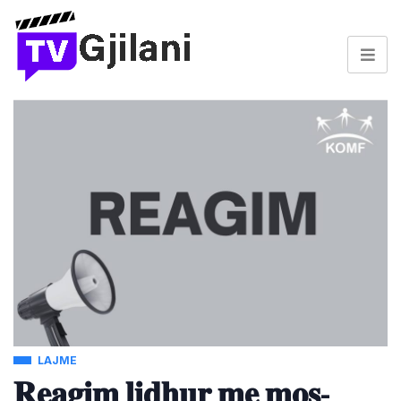
LAJME
𝐑𝐞𝐚𝐠𝐢𝐦 𝐥𝐢𝐝𝐡𝐮𝐫 𝐦𝐞 𝐦𝐨𝐬-