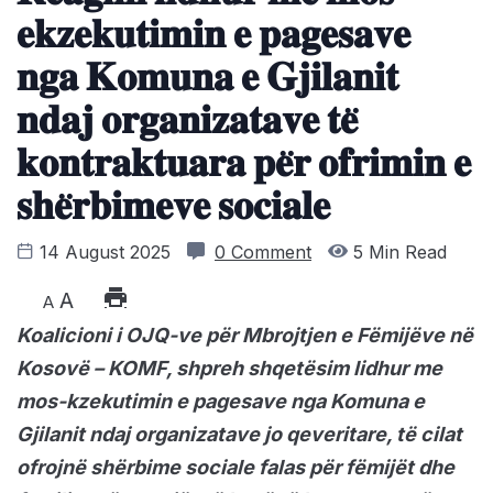
𝐞𝐤𝐳𝐞𝐤𝐮𝐭𝐢𝐦𝐢𝐧 𝐞 𝐩𝐚𝐠𝐞𝐬𝐚𝐯𝐞
𝐧𝐠𝐚 𝐊𝐨𝐦𝐮𝐧𝐚 𝐞 𝐆𝐣𝐢𝐥𝐚𝐧𝐢𝐭
𝐧𝐝𝐚𝐣 𝐨𝐫𝐠𝐚𝐧𝐢𝐳𝐚𝐭𝐚𝐯𝐞 𝐭𝐞̈
𝐤𝐨𝐧𝐭𝐫𝐚𝐤𝐭𝐮𝐚𝐫𝐚 𝐩𝐞̈𝐫 𝐨𝐟𝐫𝐢𝐦𝐢𝐧 𝐞
𝐬𝐡𝐞̈𝐫𝐛𝐢𝐦𝐞𝐯𝐞 𝐬𝐨𝐜𝐢𝐚𝐥𝐞
14 August 2025
0 Comment
5 Min Read
A
A
Koalicioni i OJQ-ve për Mbrojtjen e Fëmijëve në
Kosovë – KOMF, shpreh shqetësim lidhur me
mos-kzekutimin e pagesave nga Komuna e
Gjilanit ndaj organizatave jo qeveritare, të cilat
ofrojnë shërbime sociale falas për fëmijët dhe