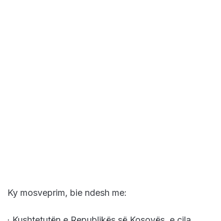
Ky mosveprim, bie ndesh me:
· Kushtetutën e Republikës së Kosovës, e cila