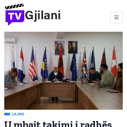
LAJME
U mbajt takimi i radhës