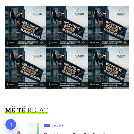
MË TË
REJAT
LAJME