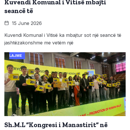
Kuvendi Komunal i Vitisë mbajti
seancë të
15 June 2026
Kuvendi Komunal i Vitisë ka mbajtur sot një seancë të
jashtëzakonshme me vetëm një
LAJME
Sh.M.L “Kongresi i Manastirit” në