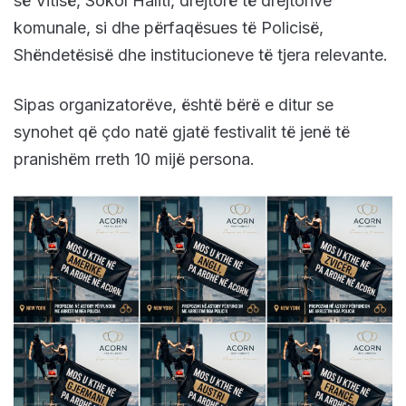
së Vitisë, Sokol Haliti, drejtorë të drejtorive
komunale, si dhe përfaqësues të Policisë,
Shëndetësisë dhe institucioneve të tjera relevante.
Sipas organizatorëve, është bërë e ditur se
synohet që çdo natë gjatë festivalit të jenë të
pranishëm rreth 10 mijë persona.