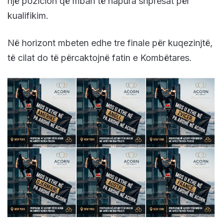
një pozicion që mban të hapura shpresat për
kualifikim.
Në horizont mbeten edhe tre finale për kuqezinjtë,
të cilat do të përcaktojnë fatin e Kombëtares.