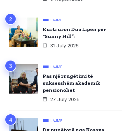
LAJME
Kurti uron Dua Lipën për
“Sunny Hill”:
31 July 2026
LAJME
Pas një rrugëtimi të
suksesshëm akademik
pensionohet
27 July 2026
LAJME
Dy punëtorë nga Kosova