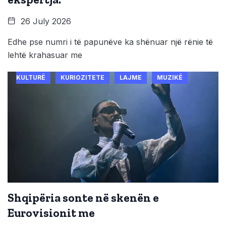
26 July 2026
Edhe pse numri i të papunëve ka shënuar një rënie të
lehtë krahasuar me
KULTURË
KURIOZITETE
LAJME
MUZIKË
Shqipëria sonte në skenën e
Eurovisionit me