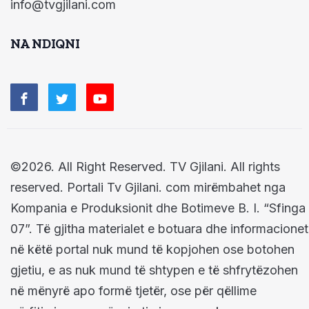
info@tvgjilani.com
NA NDIQNI
©2026. All Right Reserved. TV Gjilani. All rights
reserved. Portali Tv Gjilani. com mirëmbahet nga
Kompania e Produksionit dhe Botimeve B. I. “Sfinga
07”. Të gjitha materialet e botuara dhe informacionet
në këtë portal nuk mund të kopjohen ose botohen
gjetiu, e as nuk mund të shtypen e të shfrytëzohen
në mënyrë apo formë tjetër, ose për qëllime