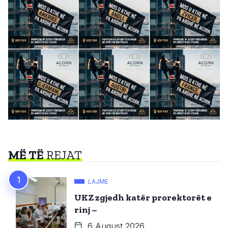
MË TË
REJAT
LAJME
UKZ zgjedh katër prorektorët e
rinj –
6 August 2026