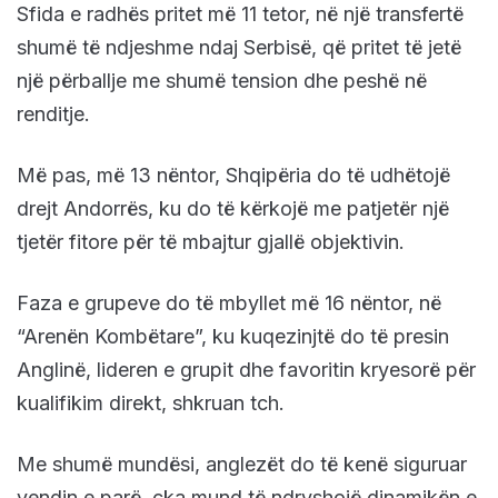
Sfida e radhës pritet më 11 tetor, në një transfertë
shumë të ndjeshme ndaj Serbisë, që pritet të jetë
një përballje me shumë tension dhe peshë në
renditje.
Më pas, më 13 nëntor, Shqipëria do të udhëtojë
drejt Andorrës, ku do të kërkojë me patjetër një
tjetër fitore për të mbajtur gjallë objektivin.
Faza e grupeve do të mbyllet më 16 nëntor, në
“Arenën Kombëtare”, ku kuqezinjtë do të presin
Anglinë, lideren e grupit dhe favoritin kryesorë për
kualifikim direkt, shkruan tch.
Me shumë mundësi, anglezët do të kenë siguruar
vendin e parë, çka mund të ndryshojë dinamikën e