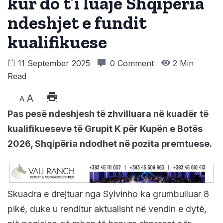
kur do t’i luajë Shqipëria
ndeshjet e fundit
kualifikuese
11 September 2025
0 Comment
2 Min
Read
A
A
Pas pesë ndeshjesh të zhvilluara në kuadër të
kualifikueseve të Grupit K për Kupën e Botës
2026, Shqipëria ndodhet në pozita premtuese.
Skuadra e drejtuar nga Sylvinho ka grumbulluar 8
pikë, duke u renditur aktualisht në vendin e dytë,