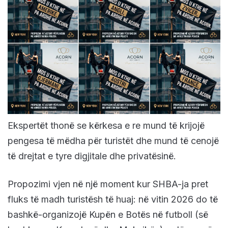
Ekspertët thonë se kërkesa e re mund të krijojë
pengesa të mëdha për turistët dhe mund të cenojë
të drejtat e tyre digjitale dhe privatësinë.
Propozimi vjen në një moment kur SHBA-ja pret
fluks të madh turistësh të huaj: në vitin 2026 do të
bashkë-organizojë Kupën e Botës në futboll (së