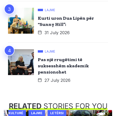
LAJME
Kurti uron Dua Lipën për
“Sunny Hill”:
31 July 2026
LAJME
Pas një rrugëtimi të
suksesshëm akademik
pensionohet
27 July 2026
RELATED
STORIES FOR YOU
KULTURË
LAJME
LETËRSI