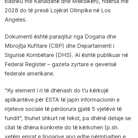
bashku me Kanadanë dhe Meksikën), ndërsa më
2028 do të presë Lojërat Olimpike në Los
Angeles.
Dokumenti është paraqitur nga Dogana dhe
Mbrojtja Kufitare (CBP) dhe Departamenti i
Sigurisë Kombëtare (DHS). Ai është publikuar në
Federal Register – gazeta zyrtare e qeverisë
federale amerikane.
“Ky element i ri të dhënash do t’u kërkojë
aplikantëve për ESTA të japin informacionin e
rrjeteve sociale të përdorura gjatë 5 vjetëve të
fundit”, thuhet shkurt në tekst, pa dhënë detaje se
cilat të dhëna konkrete do të kërkohen (p.sh.
vetëm emrat e llogarive apo edhe përmbajtjen e