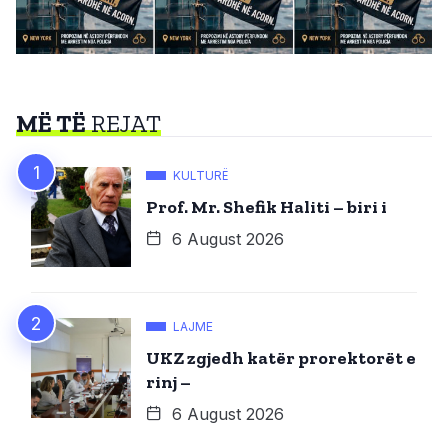
MË TË
REJAT
KULTURË
Prof. Mr. Shefik Haliti – biri i
6 August 2026
LAJME
UKZ zgjedh katër prorektorët e
rinj –
6 August 2026