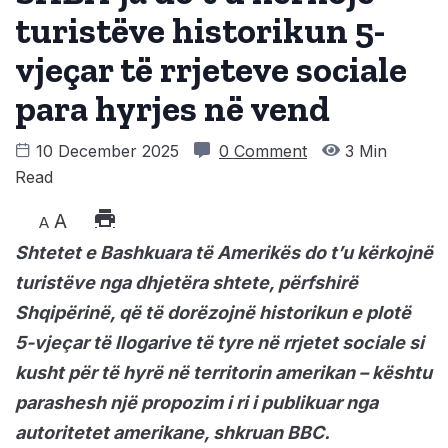
turistëve historikun 5-
vjeçar të rrjeteve sociale
para hyrjes në vend
10 December 2025
0 Comment
3 Min
Read
A
A
Shtetet e Bashkuara të Amerikës do t’u kërkojnë
turistëve nga dhjetëra shtete, përfshirë
Shqipërinë, që të dorëzojnë historikun e plotë
5-vjeçar të llogarive të tyre në rrjetet sociale si
kusht për të hyrë në territorin amerikan – kështu
parashesh një propozim i ri i publikuar nga
autoritetet amerikane, shkruan BBC.