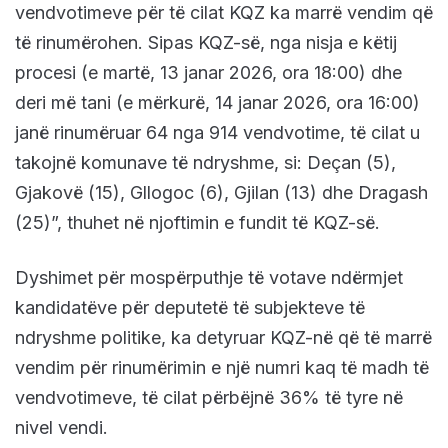
vendvotimeve për të cilat KQZ ka marrë vendim që
të rinumërohen. Sipas KQZ-së, nga nisja e këtij
procesi (e martë, 13 janar 2026, ora 18:00) dhe
deri më tani (e mërkurë, 14 janar 2026, ora 16:00)
janë rinumëruar 64 nga 914 vendvotime, të cilat u
takojnë komunave të ndryshme, si: Deçan (5),
Gjakovë (15), Gllogoc (6), Gjilan (13) dhe Dragash
(25)”, thuhet në njoftimin e fundit të KQZ-së.
Dyshimet për mospërputhje të votave ndërmjet
kandidatëve për deputetë të subjekteve të
ndryshme politike, ka detyruar KQZ-në që të marrë
vendim për rinumërimin e një numri kaq të madh të
vendvotimeve, të cilat përbëjnë 36% të tyre në
nivel vendi.