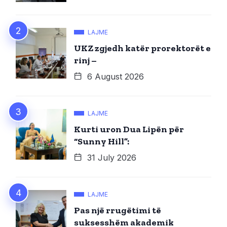
LAJME
UKZ zgjedh katër prorektorët e
rinj –
6 August 2026
LAJME
Kurti uron Dua Lipën për
“Sunny Hill”:
31 July 2026
LAJME
Pas një rrugëtimi të
suksesshëm akademik