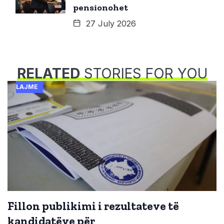
pensionohet
27 July 2026
RELATED
STORIES FOR YOU
LAJME
Fillon publikimi i rezultateve të
kandidatëve për