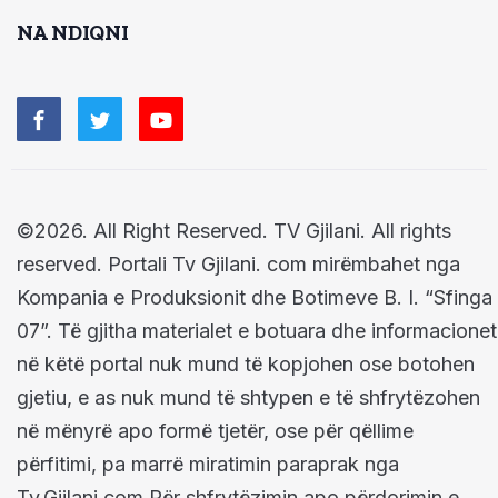
NA NDIQNI
©2026. All Right Reserved. TV Gjilani. All rights
reserved. Portali Tv Gjilani. com mirëmbahet nga
Kompania e Produksionit dhe Botimeve B. I. “Sfinga
07”. Të gjitha materialet e botuara dhe informacionet
në këtë portal nuk mund të kopjohen ose botohen
gjetiu, e as nuk mund të shtypen e të shfrytëzohen
në mënyrë apo formë tjetër, ose për qëllime
përfitimi, pa marrë miratimin paraprak nga
Tv.Gjilani.com Për shfrytëzimin apo përdorimin e