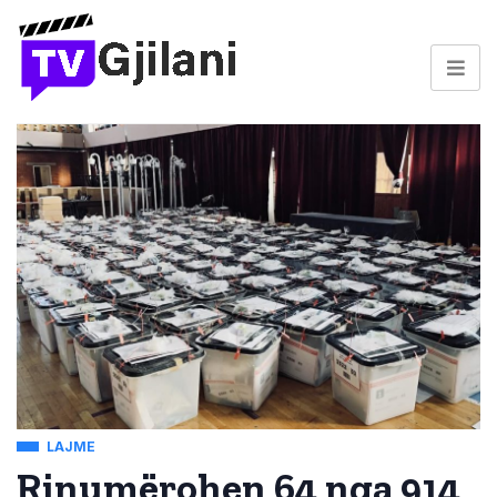
LAJME
Rinumërohen 64 nga 914