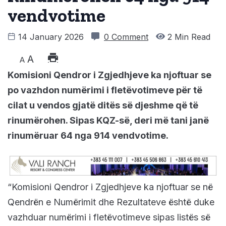
vendvotime
14 January 2026
0 Comment
2 Min Read
A
A
Komisioni Qendror i Zgjedhjeve ka njoftuar se
po vazhdon numërimi i fletëvotimeve për të
cilat u vendos gjatë ditës së djeshme që të
rinumërohen. Sipas KQZ-së, deri më tani janë
rinumëruar 64 nga 914 vendvotime.
“Komisioni Qendror i Zgjedhjeve ka njoftuar se në
Qendrën e Numërimit dhe Rezultateve është duke
vazhduar numërimi i fletëvotimeve sipas listës së