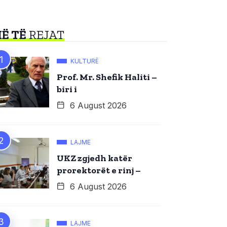
Ë TË
REJAT
KULTURË
Prof. Mr. Shefik Haliti –
biri i
6 August 2026
LAJME
UKZ zgjedh katër
prorektorët e rinj –
6 August 2026
LAJME