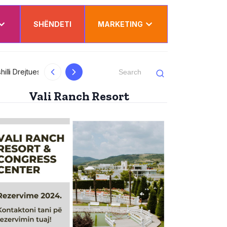
SHËNDETI
MARKETING
al
Kurti uron Dua Lipën për “Sunny Hill”: Ësh
Vali Ranch Resort