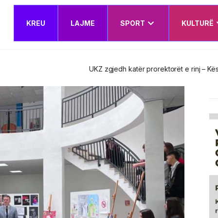
KREU
LAJME
SPORT
KULTURË
t e rinj – Këshilli Drejtues miraton edhe Planin e Veprimit Institucion