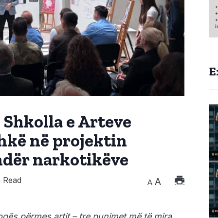
E
e Shkolla e Arteve
hkë në projektin
ndër narkotikëve
 Read
A
A
gës përmes artit – tre punimet më të mira