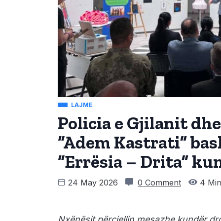
LAJME
Policia e Gjilanit dh
“Adem Kastrati” bas
“Errësia – Drita” ku
24 May 2026
0 Comment
4 Min
Nxënësit përcjellin mesazhe kundër dro