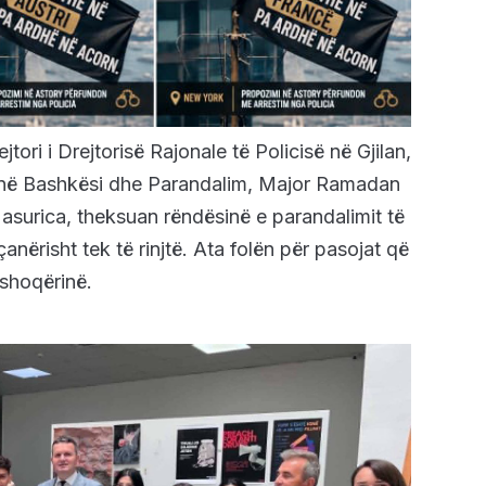
tori i Drejtorisë Rajonale të Policisë në Gjilan,
së në Bashkësi dhe Parandalim, Major Ramadan
Masurica, theksuan rëndësinë e parandalimit të
nërisht tek të rinjtë. Ata folën për pasojat që
shoqërinë.