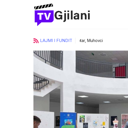
LAJMI I FUNDIT
ci
UKZ zgjedh katër prorektorë