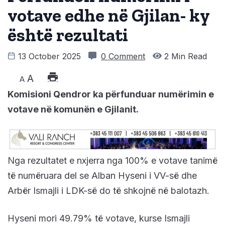
votave edhe në Gjilan- ky
është rezultati
13 October 2025
0 Comment
2 Min Read
A
A
Komisioni Qendror ka përfunduar numërimin e
votave në komunën e Gjilanit.
Nga rezultatet e nxjerra nga 100% e votave tanimë
të numëruara del se Alban Hyseni i VV-së dhe
Arbër Ismajli i LDK-së do të shkojnë në balotazh.
Hyseni mori 49.79% të votave, kurse Ismajli