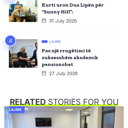
Kurti uron Dua Lipën për
“Sunny Hill”:
31 July 2026
LAJME
Pas një rrugëtimi të
suksesshëm akademik
pensionohet
27 July 2026
RELATED
STORIES FOR YOU
LAJME