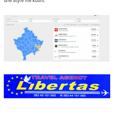
dhe atyre me kusht.