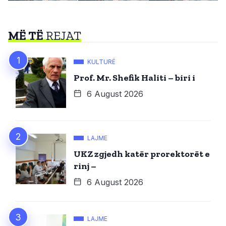
MË TË
REJAT
KULTURË
Prof. Mr. Shefik Haliti – biri i
6 August 2026
LAJME
UKZ zgjedh katër prorektorët e
rinj –
6 August 2026
LAJME