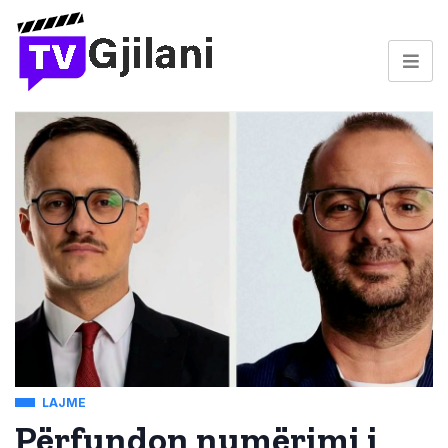
LAJME
Përfundon numërimi i