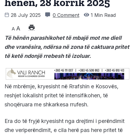
hënën, 28 korrik 2025
28 July 2025
0 Comment
1 Min Read
A
A
Të hënën parashikohet të mbajë mot me diell
dhe vranësira, ndërsa në zona të caktuara pritet
të ketë ndonjë rrebesh të izoluar.
Në mbrëmje, kryesisht në Rrafshin e Kosovës,
reshjet lokalisht pritet të intensifikohen, të
shoqëruara me shkarkesa rrufesh.
Era do të fryjë kryesisht nga drejtimi i perëndimit
dhe veriperëndimit, e cila herë pas here pritet të