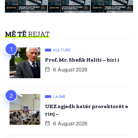
MË TË
REJAT
KULTURË
Prof. Mr. Shefik Haliti – biri i
6 August 2026
LAJME
UKZ zgjedh katër prorektorët e
rinj –
6 August 2026