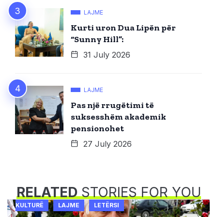
LAJME
Kurti uron Dua Lipën për
“Sunny Hill”:
31 July 2026
LAJME
Pas një rrugëtimi të
suksesshëm akademik
pensionohet
27 July 2026
RELATED
STORIES FOR YOU
KULTURË
LAJME
LETËRSI