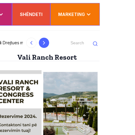
SHËNDETI
MARKETING
al
Kurti uron Dua Lipën për “Sunny Hill”: Ësh
Vali Ranch Resort