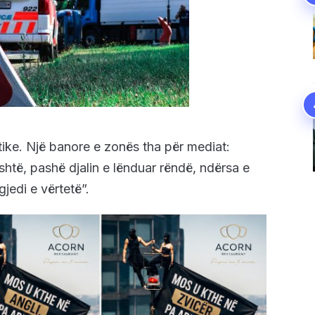
ike. Një banore e zonës tha për mediat:
htë, pashë djalin e lënduar rëndë, ndërsa e
jedi e vërtetë”.