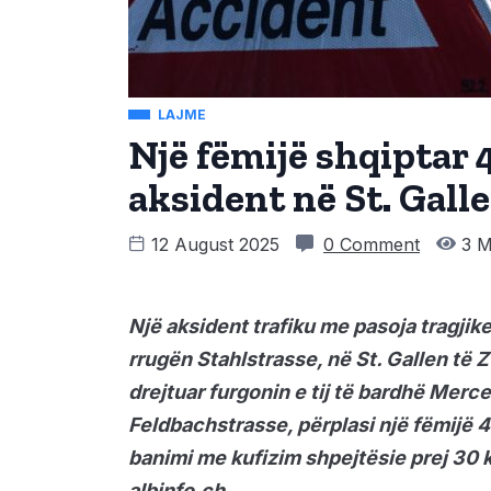
LAJME
Një fëmijë shqiptar 
aksident në St. Galle
12 August 2025
0 Comment
3 M
Një aksident trafiku me pasoja tragjik
rrugën Stahlstrasse, në St. Gallen të 
drejtuar furgonin e tij të bardhë Merc
Feldbachstrasse, përplasi një fëmijë 4
banimi me kufizim shpejtësie prej 30 
albinfo.ch.