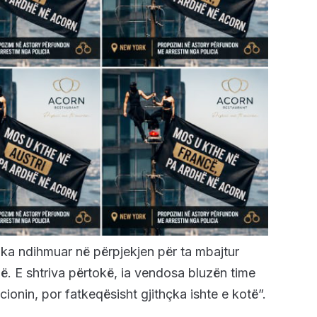
e ka ndihmuar në përpjekjen për ta mbajtur
ë. E shtriva përtokë, ia vendosa bluzën time
onin, por fatkeqësisht gjithçka ishte e kotë”.