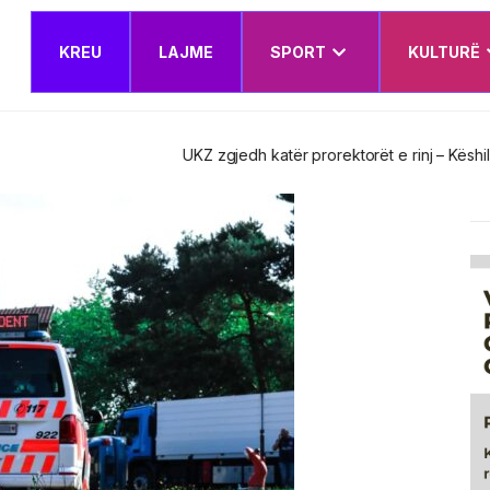
KREU
LAJME
SPORT
KULTURË
t e rinj – Këshilli Drejtues miraton edhe Planin e Veprimit Institucion