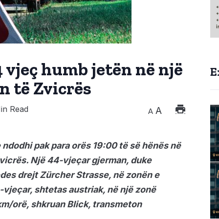
4 vjeç humb jetën në një
E
n të Zvicrës
in Read
A
A
e ndodhi pak para orës 19:00 të së hënës në
Zvicrës. Një 44-vjeçar gjerman, duke
edes drejt Zürcher Strasse, në zonën e
-vjeçar, shtetas austriak, në një zonë
km/orë, shkruan Blick, transmeton