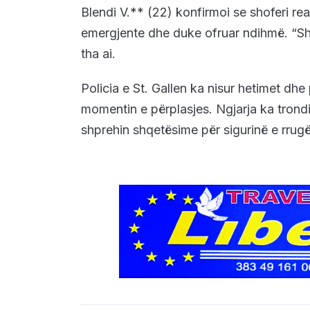
Blendi V.** (22) konfirmoi se shoferi r
emergjente dhe duke ofruar ndihmë. “Shof
tha ai.
Policia e St. Gallen ka nisur hetimet d
momentin e përplasjes. Ngjarja ka trondi
shprehin shqetësime për sigurinë e rrugës