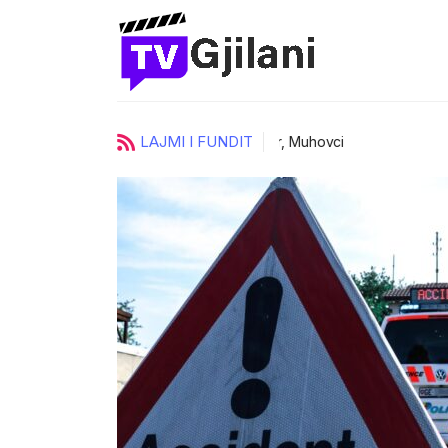
LAJMI I FUNDIT
ci
UKZ zgjedh katër prorektorë