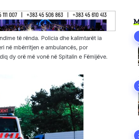
M
ëndime të rënda. Policia dhe kalimtarët ia
ri në mbërritjen e ambulancës, por
diq dy orë më vonë në Spitalin e Fëmijëve.