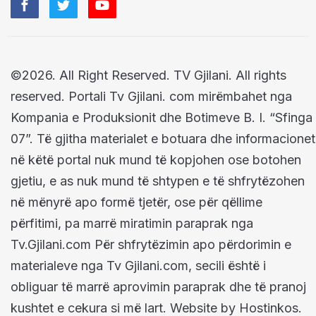
©2026. All Right Reserved. TV Gjilani. All rights
reserved. Portali Tv Gjilani. com mirëmbahet nga
Kompania e Produksionit dhe Botimeve B. I. “Sfinga
07”. Të gjitha materialet e botuara dhe informacionet
në këtë portal nuk mund të kopjohen ose botohen
gjetiu, e as nuk mund të shtypen e të shfrytëzohen
në mënyrë apo formë tjetër, ose për qëllime
përfitimi, pa marrë miratimin paraprak nga
Tv.Gjilani.com Për shfrytëzimin apo përdorimin e
materialeve nga Tv Gjilani.com, secili është i
obliguar të marrë aprovimin paraprak dhe të pranoj
kushtet e cekura si më lart. Website by Hostinkos.