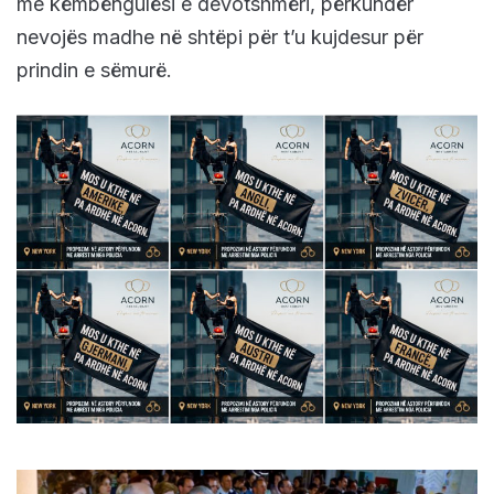
me këmbëngulësi e devotshmëri, përkundër
nevojës madhe në shtëpi për t’u kujdesur për
prindin e sëmurë.