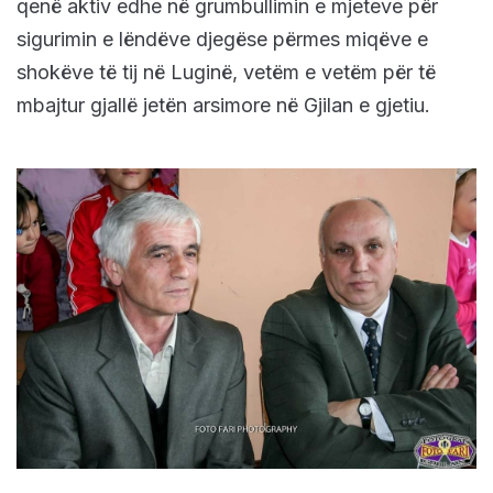
qenë aktiv edhe në grumbullimin e mjeteve për
sigurimin e lëndëve djegëse përmes miqëve e
shokëve të tij në Luginë, vetëm e vetëm për të
mbajtur gjallë jetën arsimore në Gjilan e gjetiu.