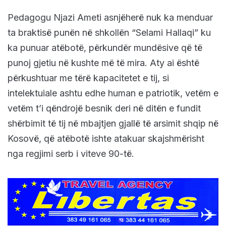
Pedagogu Njazi Ameti asnjëherë nuk ka menduar
ta braktisë punën në shkollën “Selami Hallaqi” ku
ka punuar atëbotë, përkundër mundësive që të
punoj gjetiu në kushte më të mira. Aty ai është
përkushtuar me tërë kapacitetet e tij, si
intelektuiale ashtu edhe human e patriotik, vetëm e
vetëm t’i qëndrojë besnik deri në ditën e fundit
shërbimit të tij në mbajtjen gjallë të arsimit shqip në
Kosovë, që atëbotë ishte atakuar skajshmërisht
nga regjimi serb i viteve 90-të.