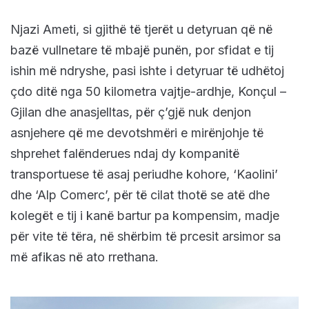
Njazi Ameti, si gjithë të tjerët u detyruan që në
bazë vullnetare të mbajë punën, por sfidat e tij
ishin më ndryshe, pasi ishte i detyruar të udhëtoj
çdo ditë nga 50 kilometra vajtje-ardhje, Konçul –
Gjilan dhe anasjelltas, për ç’gjë nuk denjon
asnjehere që me devotshmëri e mirënjohje të
shprehet falënderues ndaj dy kompanitë
transportuese të asaj periudhe kohore, ‘Kaolini’
dhe ‘Alp Comerc’, për të cilat thotë se atë dhe
kolegët e tij i kanë bartur pa kompensim, madje
për vite të tëra, në shërbim të prcesit arsimor sa
më afikas në ato rrethana.