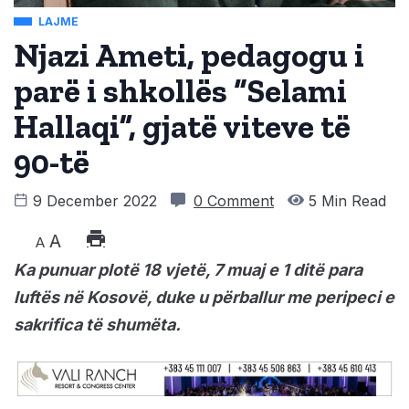
LAJME
Njazi Ameti, pedagogu i
parë i shkollës “Selami
Hallaqi”, gjatë viteve të
90-të
9 December 2022
0 Comment
5 Min Read
A
A
Ka punuar plotë 18 vjetë, 7 muaj e 1 ditë para
luftës në Kosovë, duke u përballur me peripeci e
sakrifica të shumëta.