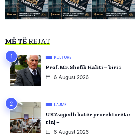
MË TË
REJAT
KULTURË
Prof. Mr. Shefik Haliti – biri i
6 August 2026
LAJME
UKZ zgjedh katër prorektorët e
rinj –
6 August 2026