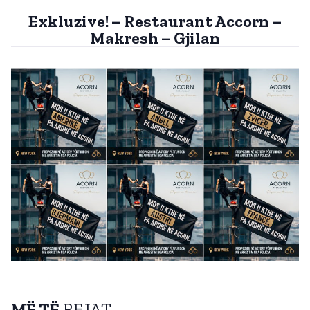
Exkluzive! – Restaurant Accorn –
Makresh – Gjilan
MË TË
REJAT