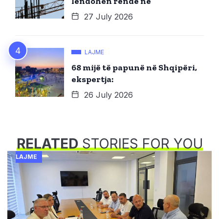
lëndohen rëndë në
27 July 2026
LAJME
68 mijë të papunë në Shqipëri,
ekspertja:
26 July 2026
RELATED
STORIES FOR YOU
LAJME