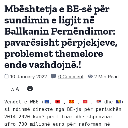
Mbështetja e BE-së për
sundimin e ligjit në
Ballkanin Pernëndimor:
pavarësisht përpjekjeve,
problemet themelore
ende vazhdojnë.!
10 January 2022
0 Comment
2 Min Read
A
A
Vendet e WB6 (
, 
 , 
 , 
 , 
 dhe 
) 
si ndihmë direkte nga BE-ja për periudhën 
2014-2020 kanë përfituar dhe shpenzuar 
afro 700 milionë euro për reformen në 