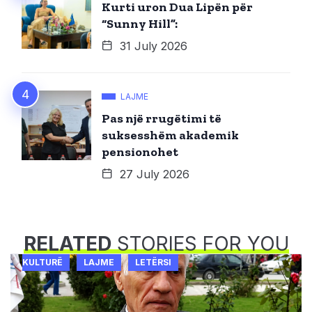
Kurti uron Dua Lipën për
“Sunny Hill”:
31 July 2026
LAJME
Pas një rrugëtimi të
suksesshëm akademik
pensionohet
27 July 2026
RELATED
STORIES FOR YOU
KULTURË
LAJME
LETËRSI