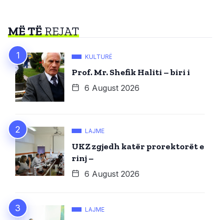
MË TË
REJAT
KULTURË
Prof. Mr. Shefik Haliti – biri i
6 August 2026
LAJME
UKZ zgjedh katër prorektorët e
rinj –
6 August 2026
LAJME