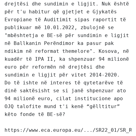
drejtësi dhe sundimin e ligjit. Nuk është 
për t'u habitur që gjetjet e Gjykatës 
Evropiane të Auditimit sipas raportit të 
publikuar më 10.01.2022, zbulojnë se 
"mbështetja e BE-së për sundimin e ligjit 
në Ballkanin Perëndimor ka pasur pak 
ndikim në reformat themelore". Kosova, në 
kuadër të IPA II, ka shpenzuar 94 milionë 
euro për reformën në drejtësi dhe 
sundimin e ligjit për vitet 2014-2020. 

Do të ishte në interes të qytetarëve të 
dinë saktësisht se si janë shpenzuar ato 
94 milionë euro, cilat institucione apo 
OJQ talofite mund t'i kenë “gëlltitur” 
këto fonde të BE-së?

https://www.eca.europa.eu/.../SR22_01/SR_RO