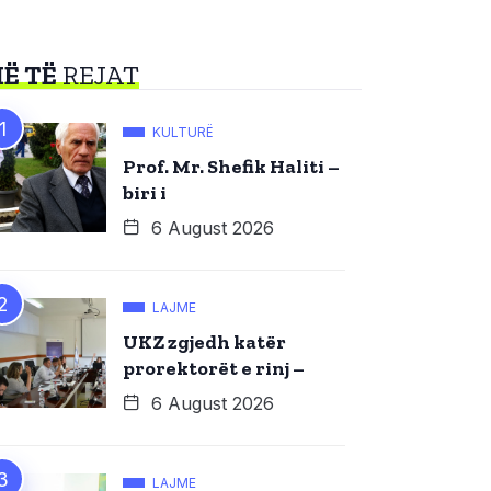
Ë TË
REJAT
KULTURË
Prof. Mr. Shefik Haliti –
biri i
6 August 2026
LAJME
UKZ zgjedh katër
prorektorët e rinj –
6 August 2026
LAJME