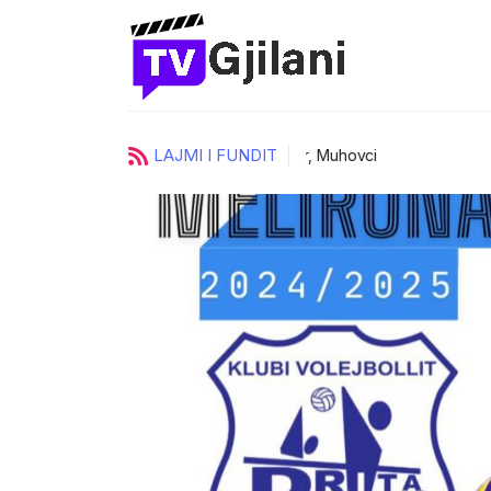
LAJMI I FUNDIT
ci
UKZ zgjedh katër prorektorë