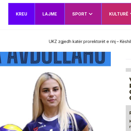
KREU
LAJME
SPORT
KULTURË
t e rinj – Këshilli Drejtues miraton edhe Planin e Veprimit Institucion