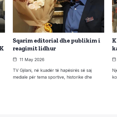
Sqarim editorial dhe publikim i
K
PK
reagimit lidhur
k
11 May 2026
TV Gjilani, në kuadër të hapësirës së saj
Nj
mediale për tema sportive, historike dhe
ko