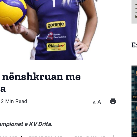
E
, nënshkruan me
ta
2 Min Read
A
A
mpionet e KV Drita.