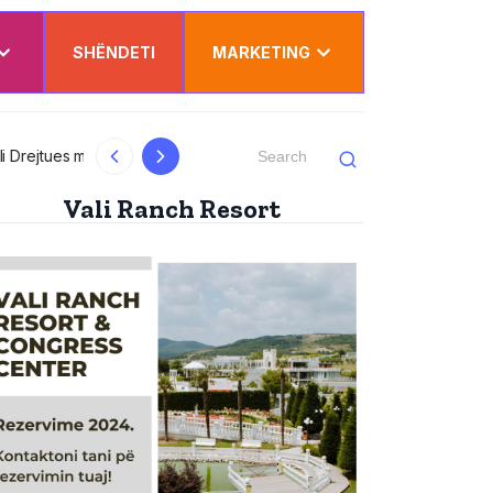
SHËNDETI
MARKETING
al
Kurti uron Dua Lipën për “Sunny Hill”: Ësh
Vali Ranch Resort