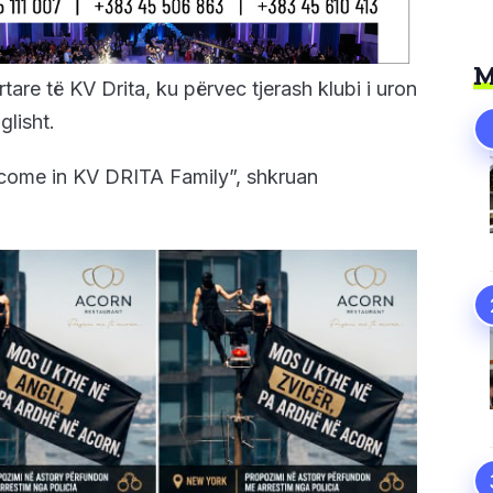
M
tare të KV Drita, ku përvec tjerash klubi i uron
glisht.
lcome in KV DRITA Family”, shkruan