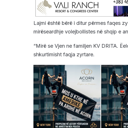
Lajmi është bërë i ditur përmes faqes zyr
mirëseardhje volejbollistes në shqip e an
“Mirë se Vjen ne familjen KV DRITA. Ëe
shkurtimisht faqja zyrtare.