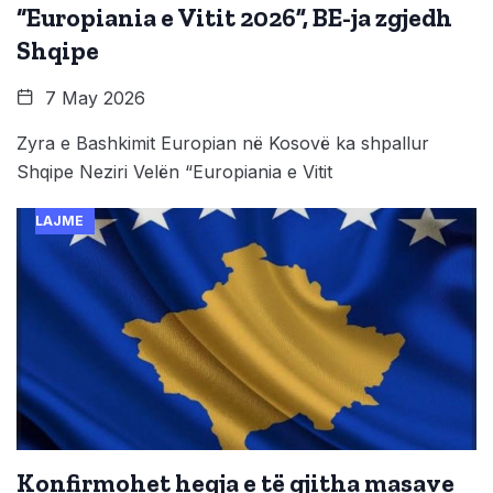
“Europiania e Vitit 2026”, BE-ja zgjedh
Shqipe
7 May 2026
Zyra e Bashkimit Europian në Kosovë ka shpallur
Shqipe Neziri Velën “Europiania e Vitit
LAJME
Konfirmohet heqja e të gjitha masave