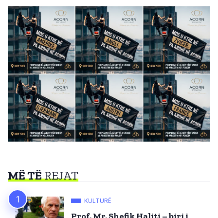
MË TË
REJAT
KULTURË
Prof. Mr. Shefik Haliti – biri i