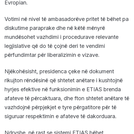
Evropian.
Votimi nё nivel tё ambasadorёve pritet tё bёhet pa
diskutime paraprake dhe nё kёtё mёnyrё
mundёsohet vazhdimi i procedurave relevante
legjislative qё do të çojnë deri te vendimi
përfundimtar pёr liberalizimin e vizave.
Njёkohёsisht, presidenca çeke nё dokument
rikujton rëndësinë që shtetet anëtare i kushtojnë
hyrjes efektive në funksionimin e ETIAS brenda
afateve të përcaktuara, dhe fton shtetet anëtare të
vazhdojnë përpjekjet e tyre përgatitore për të
siguruar respektimin e afateve të dakorduara.
Ndryshe, nё rast se sistemi ETIAS bёhet