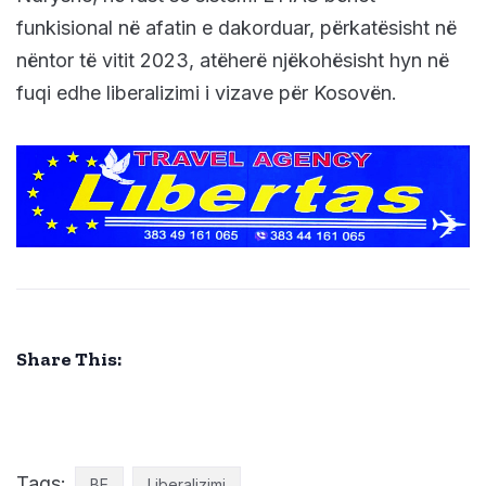
funkisional nё afatin e dakorduar, pёrkatёsisht nё
nёntor tё vitit 2023, atëherё njёkohёsisht hyn nё
fuqi edhe liberalizimi i vizave pёr Kosovёn.
Share This:
Tags:
BE
Liberalizimi