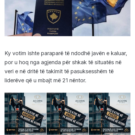
Ky votim ishte paraparё tё ndodhё javёn e kaluar,
por u hoq nga agjenda pёr shkak tё situatёs nё
veri e nё dritё tё takimit tё pasuksesshёm tё
liderёve qё u mbajt më 21 nёntor.