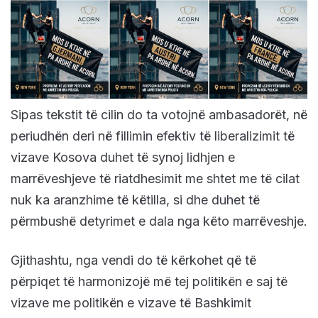
Sipas tekstit tё cilin do ta votojnё ambasadorёt, në
periudhën deri në fillimin efektiv të liberalizimit të
vizave Kosova duhet të synoj lidhjen e
marrëveshjeve tё riatdhesimit me shtet me tё cilat
nuk ka aranzhime tё kёtilla, si dhe duhet tё
përmbushë detyrimet e dala nga kёto marrёveshje.
Gjithashtu, nga vendi do të kёrkohet qё tё
përpiqet të harmonizojë më tej politikën e saj të
vizave me politikën e vizave të Bashkimit