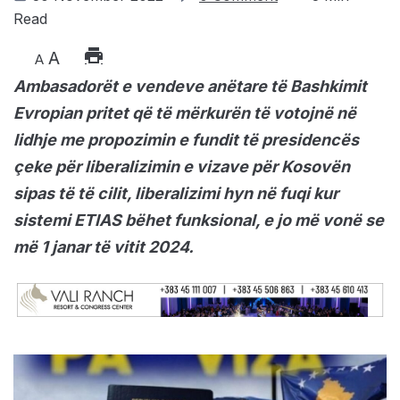
Read
A
A
Ambasadorёt e vendeve anëtare tё Bashkimit
Evropian pritet qё tё mёrkurёn tё votojnё nё
lidhje me propozimin e fundit tё presidencёs
çeke pёr liberalizimin e vizave pёr Kosovёn
sipas tё tё cilit, liberalizimi hyn nё fuqi kur
sistemi ETIAS bёhet funksional, e jo mё vonё se
më 1 janar tё vitit 2024.