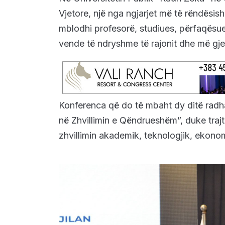
Vjetore, një nga ngjarjet më të rëndësish
mblodhi profesorë, studiues, përfaqësue
vende të ndryshme të rajonit dhe më gje
Konferenca që do të mbaht dy ditë radha
në Zhvillimin e Qëndrueshëm”, duke traj
zhvillimin akademik, teknologjik, ekono