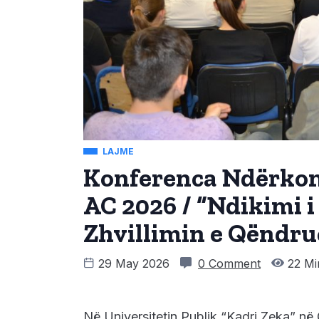
LAJME
Konferenca Ndërkom
AC 2026 / “Ndikimi 
Zhvillimin e Qëndr
29 May 2026
0 Comment
22 Mi
Në Universitetin Publik “Kadri Zeka” në