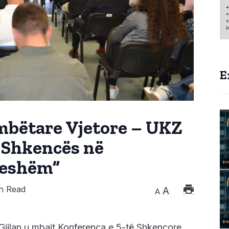
E
bëtare Vjetore – UKZ
i Shkencës në
ueshëm”
n Read
A
A
 Gjilan u mbajt Konferenca e 5-të Shkencore