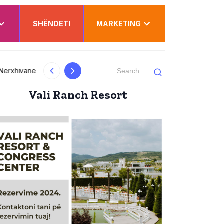
SHËNDETI
MARKETING
Dy punëtorë nga Kosova lëndohen rëndë në
Vali Ranch Resort