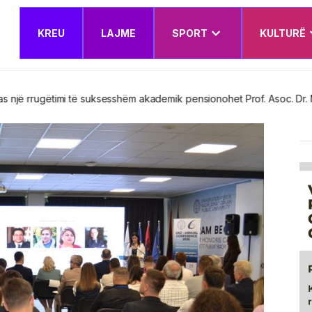
KREU
LAJME
SPORT
KULTURË
esshëm akademik pensionohet Prof. Asoc. Dr. Nerxhivane Krasniqi