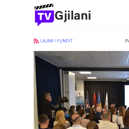
LAJMI I FUNDIT
urore të
Pas një rrugëtimi të suks