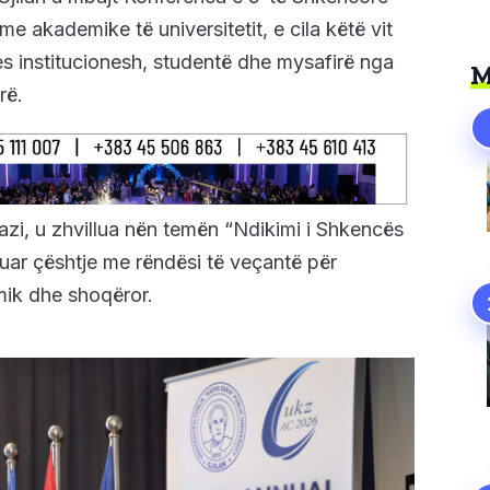
me akademike të universitetit, e cila këtë vit
s institucionesh, studentë dhe mysafirë nga
M
rë.
zi, u zhvillua nën temën “Ndikimi i Shkencës
tuar çështje me rëndësi të veçantë për
mik dhe shoqëror.