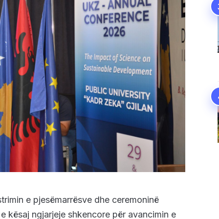
istrimin e pjesëmarrësve dhe ceremoninë
 e kësaj ngjarjeje shkencore për avancimin e