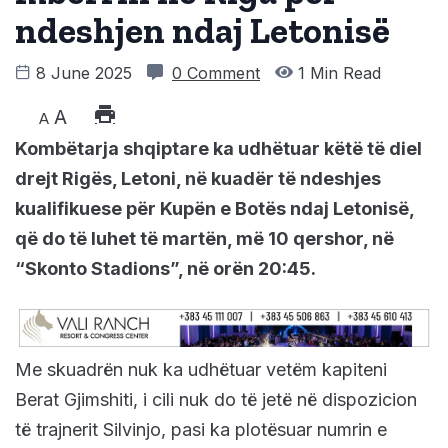
ndeshjen ndaj Letonisë
8 June 2025
0 Comment
1 Min Read
A
A
Kombëtarja shqiptare ka udhëtuar këtë të diel
drejt Rigës, Letoni, në kuadër të ndeshjes
kualifikuese për Kupën e Botës ndaj Letonisë,
që do të luhet të martën, më 10 qershor, në
“Skonto Stadions”, në orën 20:45.
Me skuadrën nuk ka udhëtuar vetëm kapiteni
Berat Gjimshiti, i cili nuk do të jetë në dispozicion
të trajnerit Silvinjo, pasi ka plotësuar numrin e