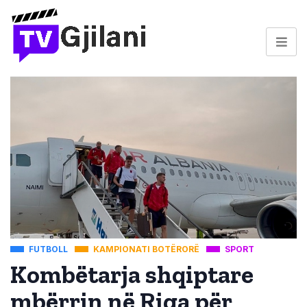
FUTBOLL
KAMPIONATI BOTËRORË
SPORT
Kombëtarja shqiptare
mbërrin në Riga për