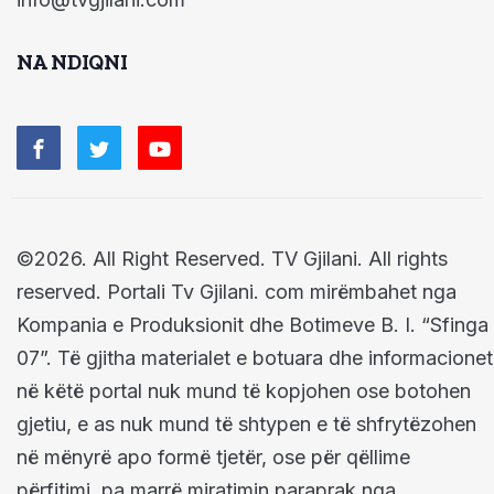
NA NDIQNI
©2026. All Right Reserved. TV Gjilani. All rights
reserved. Portali Tv Gjilani. com mirëmbahet nga
Kompania e Produksionit dhe Botimeve B. I. “Sfinga
07”. Të gjitha materialet e botuara dhe informacionet
në këtë portal nuk mund të kopjohen ose botohen
gjetiu, e as nuk mund të shtypen e të shfrytëzohen
në mënyrë apo formë tjetër, ose për qëllime
përfitimi, pa marrë miratimin paraprak nga