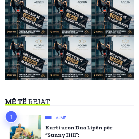
MË TË
REJAT
LAJME
Kurti uron Dua Lipën për
“Sunny Hill”: