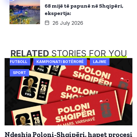
68 mijë të papunë në Shqipëri,
ekspertja:
26 July 2026
RELATED
STORIES FOR YOU
FUTBOLL
KAMPIONATI BOTËRORË
LAJME
SPORT
Ndeshja Poloni-Shqipëri, hapet procesi